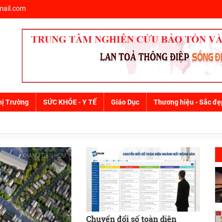
ail.com
hị Trường
SỨC KHỎE - Y TẾ
Giáo Dục
Thương hiệu - Sắc đẹ
DOANH NGHIỆP
DOANH NHÂN
BẤT ĐỘNG SẢN
DỰ ÁN
TIÊU CHUẨN - CHẤ
Chuyển đổi số toàn diện