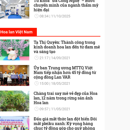
Từ khóa “Đa Công Nghệ” – Bước
chuyển mình của ngành thẩm mỹ
hiện đại
08:34
11/10/2025
Hoa lan Việt Nam
Tạ Thị Quyên: Thành công trong
kinh doanh hoa lan đến từ đam mê
và sáng tạo
21:17
14/09/2021
Ủy ban Trung ương MTTQ Việt
Nam tiếp nhận hơn 45 tỷ đồng từ
cộng đồng Lan VAR
15:00
18/05/2021
Chàng trai say mê vẻ đẹp của Hoa
lan, 12 năm trong rừng săn ảnh
Hoa lan
09:57
11/05/2021
Đấu giá mắt thức lan đột biến Đôi
mắt pleiku xanh: Kỳ vọng hàng
chục tỷ đồng góp cho quỹ phòng