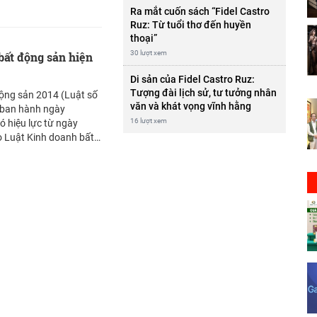
n được đầu tư kỹ lưỡng
Ra mắt cuốn sách “Fidel Castro
 hoàn hảo đem lại không
Ruz: Từ tuổi thơ đến huyền
o người dân.
thoại”
30 lượt xem
bất động sản hiện
Di sản của Fidel Castro Ruz:
Tượng đài lịch sử, tư tưởng nhân
ộng sản 2014 (Luật số
văn và khát vọng vĩnh hằng
ban hành ngày
16 lượt xem
ó hiệu lực từ ngày
o Luật Kinh doanh bất
uật số
chương, 82 Điều, Luật
sản 2014 đã đưa ra
ới giúp lành mạnh hoá
n (BĐS) hiện nay. Bộ
 tác động tích cực đối
ển nhà ở và kinh doanh