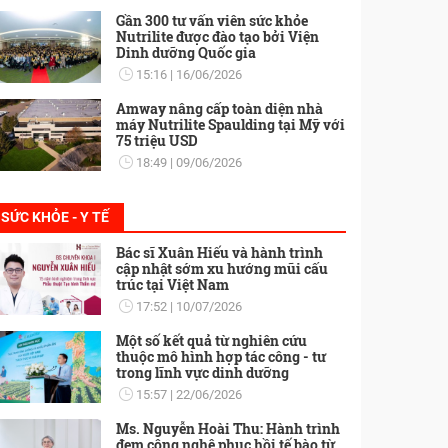
Gần 300 tư vấn viên sức khỏe
Nutrilite được đào tạo bởi Viện
Dinh dưỡng Quốc gia
15:16
16/06/2026
Amway nâng cấp toàn diện nhà
máy Nutrilite Spaulding tại Mỹ với
75 triệu USD
18:49
09/06/2026
SỨC KHỎE - Y TẾ
Bác sĩ Xuân Hiếu và hành trình
cập nhật sớm xu hướng mũi cấu
trúc tại Việt Nam
17:52
10/07/2026
Một số kết quả từ nghiên cứu
thuộc mô hình hợp tác công - tư
trong lĩnh vực dinh dưỡng
15:57
22/06/2026
Ms. Nguyễn Hoài Thu: Hành trình
đem công nghệ phục hồi tế bào từ