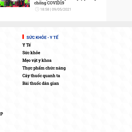
chống COVID19
18:58
09/05/2021
SỨC KHỎE - Y TẾ
Y Tế
Sức khỏe
Mẹo vặt y khoa
Thực phẩm chức năng
Cây thuốc quanh ta
Bài thuốc dân gian
OP