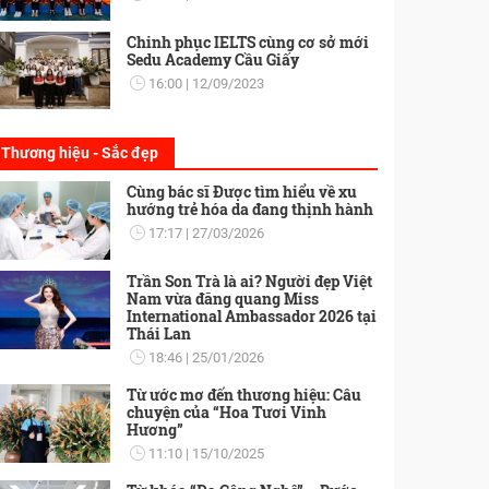
Chinh phục IELTS cùng cơ sở mới
Sedu Academy Cầu Giấy
16:00
12/09/2023
Thương hiệu - Sắc đẹp
Cùng bác sĩ Được tìm hiểu về xu
hướng trẻ hóa da đang thịnh hành
17:17
27/03/2026
Trần Son Trà là ai? Người đẹp Việt
Nam vừa đăng quang Miss
International Ambassador 2026 tại
Thái Lan
18:46
25/01/2026
Từ ước mơ đến thương hiệu: Câu
chuyện của “Hoa Tươi Vinh
Hương”
11:10
15/10/2025