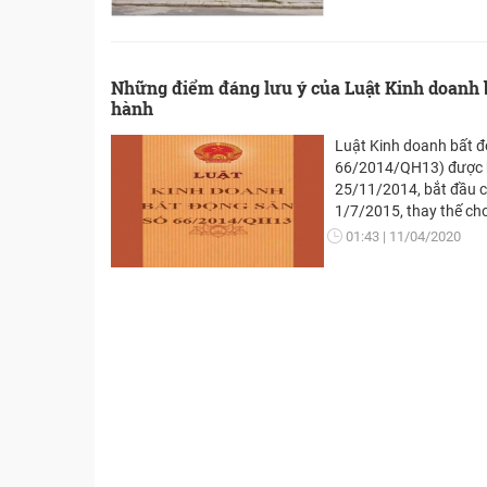
hạng mục bất động sả
với thiết kế đẳng cấp,
gian sống lý tưởng ch
Những điểm đáng lưu ý của Luật Kinh doanh 
hành
Luật Kinh doanh bất đ
66/2014/QH13) được 
25/11/2014, bắt đầu c
1/7/2015, thay thế ch
động sản năm 2006 (L
01:43
11/04/2020
63/2006/QH11). Với 6 
Kinh doanh bất động 
được nhiều quy định m
thị trường bất động sả
luật này đã và đang có
với hoạt động phát tri
BĐS tại Việt Nam.