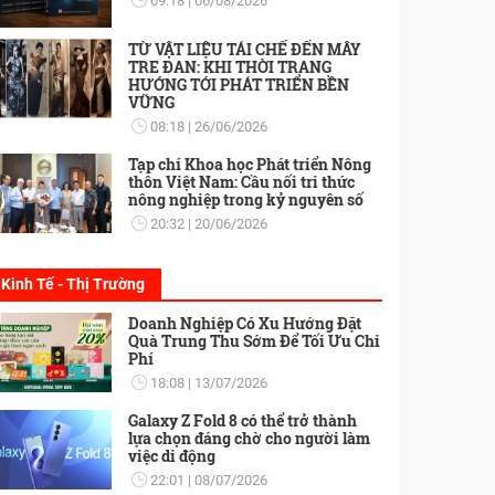
09:18
06/08/2026
TỪ VẬT LIỆU TÁI CHẾ ĐẾN MÂY
TRE ĐAN: KHI THỜI TRANG
HƯỚNG TỚI PHÁT TRIỂN BỀN
VỮNG
08:18
26/06/2026
Tạp chí Khoa học Phát triển Nông
thôn Việt Nam: Cầu nối tri thức
nông nghiệp trong kỷ nguyên số
20:32
20/06/2026
Kinh Tế - Thị Trường
Doanh Nghiệp Có Xu Hướng Đặt
Quà Trung Thu Sớm Để Tối Ưu Chi
Phí
18:08
13/07/2026
Galaxy Z Fold 8 có thể trở thành
lựa chọn đáng chờ cho người làm
việc di động
22:01
08/07/2026