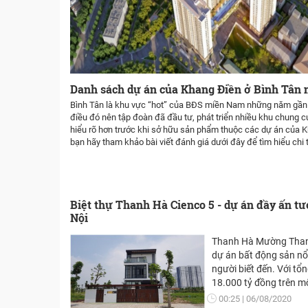
Danh sách dự án của Khang Điền ở Bình Tân 
Bình Tân là khu vực “hot” của BĐS miền Nam những năm gần 
điều đó nên tập đoàn đã đầu tư, phát triển nhiều khu chung c
hiểu rõ hơn trước khi sở hữu sản phẩm thuộc các dự án của K
bạn hãy tham khảo bài viết đánh giá dưới đây để tìm hiểu chi t
Biệt thự Thanh Hà Cienco 5 - dự án đầy ấn t
Nội
Thanh Hà Mường Than
dự án bất động sản nổ
người biết đến. Với tổ
18.000 tỷ đồng trên một khu đất 416 ha,
trong đó biệt thự Tha
00:25
06/08/2020