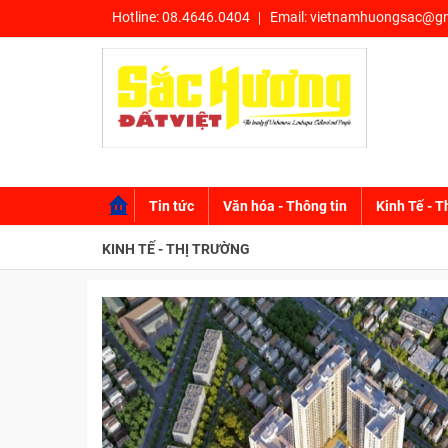
Hotline:
08.4646.0404
Email:
vietnamhuongsac@gm
Tin tức
Văn hóa - Thông tin
Kinh Tế - T
KINH TẾ - THỊ TRƯỜNG
KHỞI NGHIỆP
KINH DOANH
THỊ TRƯỜNG - TIÊU DÙNG
NÔNG THÔN MỚI - SẢN PHẨM OCOP