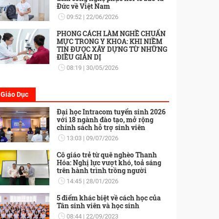
Đức về Việt Nam
09:52
22/06/2026
PHONG CÁCH LÀM NGHỀ CHUẨN
MỰC TRONG Y KHOA: KHI NIỀM
TIN ĐƯỢC XÂY DỰNG TỪ NHỮNG
ĐIỀU GIẢN DỊ
08:19
30/05/2026
Giáo Dục
Đại học Intracom tuyển sinh 2026
với 18 ngành đào tạo, mở rộng
chính sách hỗ trợ sinh viên
13:03
09/07/2026
Cô giáo trẻ từ quê nghèo Thanh
Hóa: Nghị lực vượt khó, toả sáng
trên hành trình trồng người
14:45
28/01/2026
5 điểm khác biệt về cách học của
Tân sinh viên và học sinh
08:44
22/09/2023