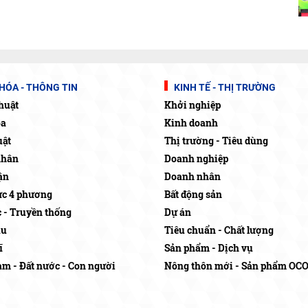
HÓA - THÔNG TIN
KINH TẾ - THỊ TRƯỜNG
huật
Khởi nghiệp
óa
Kinh doanh
uật
Thị trường - Tiêu dùng
nhân
Doanh nghiệp
ận
Doanh nhân
c 4 phương
Bất động sản
c - Truyền thống
Dự án
ậu
Tiêu chuẩn - Chất lượng
ĩ
Sản phẩm - Dịch vụ
am - Đất nước - Con người
Nông thôn mới - Sản phẩm OC