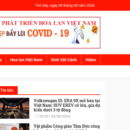
Thứ bảy, ngày 08 tháng 08 năm 2026
p
Hoa lan Việt Nam
Sinh Vật Cảnh
Video
T LƯỢNG
SẢN PHẨM - DỊCH VỤ
Tin tức
Volkswagen ID. ERA 9X mở bán tại
Việt Nam: SUV EREV cỡ lớn, giá dự
kiến dưới 3 tỷ đồng
09:30
03/08/2026
Vật phẩm Công giáo Tâm Đức công