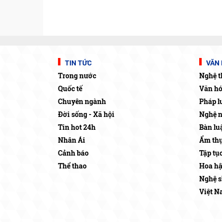
TIN TỨC
VĂN 
Trong nước
Nghệ t
Quốc tế
Văn h
Chuyên ngành
Pháp l
Đời sống - Xã hội
Nghệ 
Tin hot 24h
Bàn lu
Nhân Ái
Ẩm thự
Cảnh báo
Tập tụ
Thể thao
Hoa h
Nghệ s
Việt N