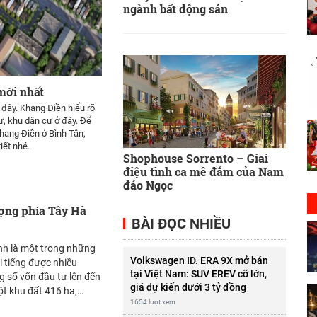
ngành bất động sản
mới nhất
đây. Khang Điền hiểu rõ
ư, khu dân cư ở đây. Để
hang Điền ở Bình Tân,
iết nhé.
Shophouse Sorrento – Giai
điệu tình ca mê đắm của Nam
đảo Ngọc
ượng phía Tây Hà
BÀI ĐỌC NHIỀU
h là một trong những
Volkswagen ID. ERA 9X mở bán
i tiếng được nhiều
tại Việt Nam: SUV EREV cỡ lớn,
ng số vốn đầu tư lên đến
giá dự kiến dưới 3 tỷ đồng
1654 lượt xem
nh Hà Mường Thanh là