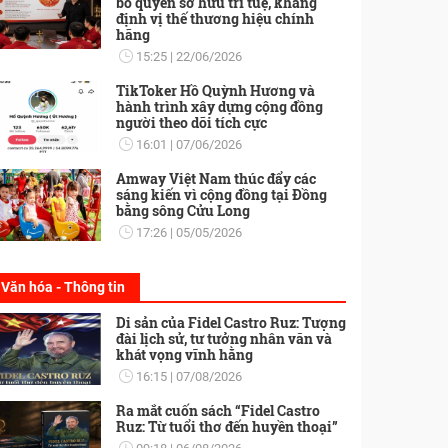
bố quyền sở hữu trí tuệ, khẳng
định vị thế thương hiệu chính
hãng
15:25
22/06/2026
TikToker Hồ Quỳnh Hương và
hành trình xây dựng cộng đồng
người theo dõi tích cực
16:01
07/06/2026
Amway Việt Nam thúc đẩy các
sáng kiến vì cộng đồng tại Đồng
bằng sông Cửu Long
17:26
05/05/2026
Văn hóa - Thông tin
Di sản của Fidel Castro Ruz: Tượng
đài lịch sử, tư tưởng nhân văn và
khát vọng vĩnh hằng
16:15
07/08/2026
Ra mắt cuốn sách “Fidel Castro
Ruz: Từ tuổi thơ đến huyền thoại”