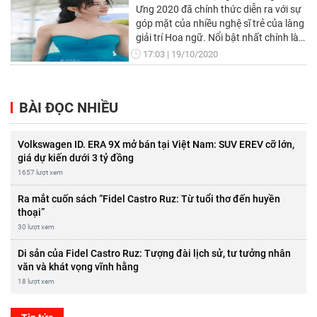
Ưng 2020 đã chính thức diễn ra với sự
góp mặt của nhiều nghệ sĩ trẻ của làng
giải trí Hoa ngữ. Nổi bật nhất chính là
“bà mẹ một con” Triệu Lệ Dĩnh.
17:03
19/10/2020
BÀI ĐỌC NHIỀU
Volkswagen ID. ERA 9X mở bán tại Việt Nam: SUV EREV cỡ lớn,
giá dự kiến dưới 3 tỷ đồng
1657 lượt xem
Ra mắt cuốn sách “Fidel Castro Ruz: Từ tuổi thơ đến huyền
thoại”
30 lượt xem
Di sản của Fidel Castro Ruz: Tượng đài lịch sử, tư tưởng nhân
văn và khát vọng vĩnh hằng
18 lượt xem