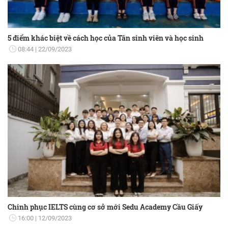
5 điểm khác biệt về cách học của Tân sinh viên và học sinh
08:44
22/09/2023
Chinh phục IELTS cùng cơ sở mới Sedu Academy Cầu Giấy
16:00
12/09/2023