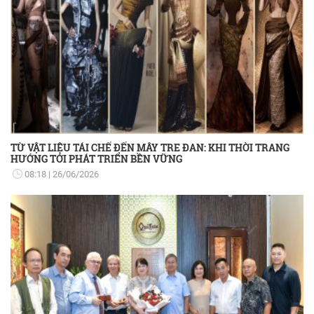
TỪ VẬT LIỆU TÁI CHẾ ĐẾN MÂY TRE ĐAN: KHI THỜI TRANG
HƯỚNG TỚI PHÁT TRIỂN BỀN VỮNG
08:18
26/06/2026