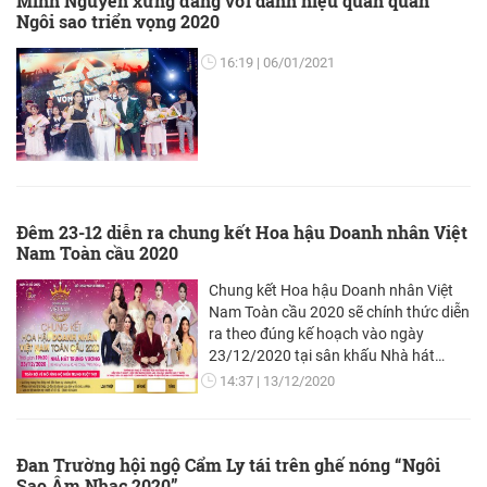
Minh Nguyễn xứng đáng với danh hiệu quán quân
Ngôi sao triển vọng 2020
16:19
06/01/2021
Đêm 23-12 diễn ra chung kết Hoa hậu Doanh nhân Việt
Nam Toàn cầu 2020
Chung kết Hoa hậu Doanh nhân Việt
Nam Toàn cầu 2020 sẽ chính thức diễn
ra theo đúng kế hoạch vào ngày
23/12/2020 tại sân khấu Nhà hát
Trưng Vương, Đà Nẵng.
14:37
13/12/2020
Đan Trường hội ngộ Cẩm Ly tái trên ghế nóng “Ngôi
Sao Âm Nhạc 2020”