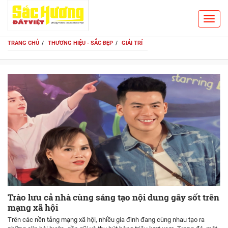
Toggl
Search
navig
TRANG CHỦ
THƯƠNG HIỆU - SẮC ĐẸP
GIẢI TRÍ
Trào lưu cả nhà cùng sáng tạo nội dung gây sốt trên
mạng xã hội
Trên các nền tảng mạng xã hội, nhiều gia đình đang cùng nhau tạo ra