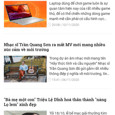
Laptop dùng để chơi game luôn là sự
quan tâm hiện nay của rất nhiều game
thủ, để có thể chiến những dòng game
mạnh mẽ cần phải có cấu hình cực
mạnh.
20:08
10/11/2020
Nhạc sĩ Trần Quang Sơn ra mắt MV mới mang nhiều
xúc cảm về môi trường
Trong dự án âm nhạc mới mang tên
“Hãy thức tỉnh và cầu nguyện” Nhạc sĩ
Trần Quang Sơn đã gửi gắm rất nhiều
thông điệp ý nghĩa về môi trường, tình
người và đặc biệt là sự nổi dậy của mẹ
15:41
06/11/2020
thiên nhiên bởi chính những hành
động phá hoại của con người chúng
ta.
"Bà mẹ một con" Triệu Lệ Dĩnh hoá thân thành "nàng
Lọ lem" xinh đẹp
Tối 18/10, lễ bế mạc giải thưởng Kim