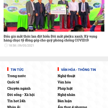
Đấu giá mắt thức lan đột biến Đôi mắt pleiku xanh: Kỳ vọng
hàng chục tỷ đồng góp cho quỹ phòng chống COVID19
18:58
09/05/2021
TIN TỨC
VĂN HÓA - THÔNG TIN
Trong nước
Nghệ thuật
Quốc tế
Văn hóa
Chuyên ngành
Pháp luật
Đời sống - Xã hội
Nghệ nhân
Tin hot 24h
Bàn luận
Nhân Ái
Ẩm thực 4 phương