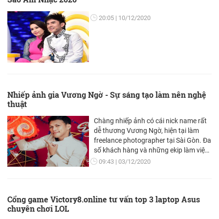
20:05
10/12/2020
Nhiếp ảnh gia Vương Ngờ - Sự sáng tạo làm nên nghệ
thuật
Chàng nhiếp ảnh có cái nick name rất
dễ thương Vương Ngờ, hiện tại làm
freelance photographer tại Sài Gòn. Đa
số khách hàng và những ekip làm việc
với anh đều nghĩ anh chàng này thuộc
09:43
03/12/2020
thế hệ 9x, ít ai biết được anh lại sinh
năm 1986. Chủ nhân của nhiều bộ ảnh
nổi tiếng như "Vết rạn"
Cổng game Victory8.online tư vấn top 3 laptop Asus
chuyên chơi LOL