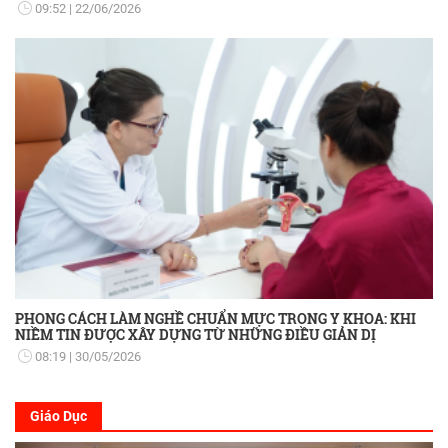
09:52
22/06/2026
PHONG CÁCH LÀM NGHỀ CHUẨN MỰC TRONG Y KHOA: KHI
NIỀM TIN ĐƯỢC XÂY DỰNG TỪ NHỮNG ĐIỀU GIẢN DỊ
08:19
30/05/2026
Giáo Dục