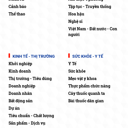
Cảnh báo
Tập tục - Truyền thống
Thể thao
Hoa hậu
Nghệ sĩ
Việt Nam - Đất nước - Con
người
KINH TẾ - THỊ TRƯỜNG
SỨC KHỎE - Y TẾ
Khởi nghiệp
Y Tế
Kinh doanh
Sức khỏe
Thị trường - Tiêu dùng
Mẹo vặt y khoa
Doanh nghiệp
Thực phẩm chức năng
Doanh nhân
Cây thuốc quanh ta
Bất động sản
Bài thuốc dân gian
Dự án
Tiêu chuẩn - Chất lượng
Sản phẩm - Dịch vụ