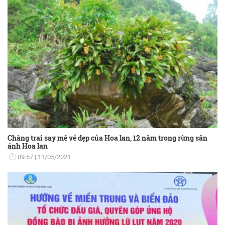
Chàng trai say mê vẻ đẹp của Hoa lan, 12 năm trong rừng săn
ảnh Hoa lan
09:57
11/05/2021