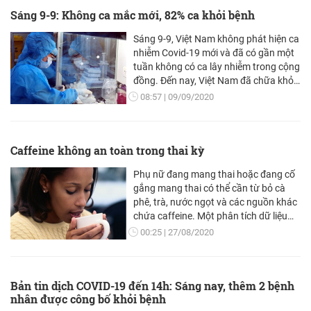
Sáng 9-9: Không ca mắc mới, 82% ca khỏi bệnh
Sáng 9-9, Việt Nam không phát hiện ca
nhiễm Covid-19 mới và đã có gần một
tuần không có ca lây nhiễm trong cộng
đồng. Đến nay, Việt Nam đã chữa khỏi
cho 868 ca bệnh, chiếm tỷ lệ hơn 82%.
08:57
09/09/2020
Caffeine không an toàn trong thai kỳ
Phụ nữ đang mang thai hoặc đang cố
gắng mang thai có thể cần từ bỏ cà
phê, trà, nước ngọt và các nguồn khác
chứa caffeine. Một phân tích dữ liệu
mới không tìm thấy mức độ an toàn
00:25
27/08/2020
của chất này trong thai kỳ.
Bản tin dịch COVID-19 đến 14h: Sáng nay, thêm 2 bệnh
nhân được công bố khỏi bệnh