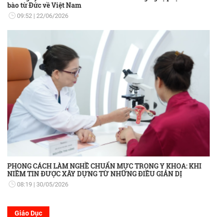
bào từ Đức về Việt Nam
09:52
22/06/2026
PHONG CÁCH LÀM NGHỀ CHUẨN MỰC TRONG Y KHOA: KHI
NIỀM TIN ĐƯỢC XÂY DỰNG TỪ NHỮNG ĐIỀU GIẢN DỊ
08:19
30/05/2026
Giáo Dục