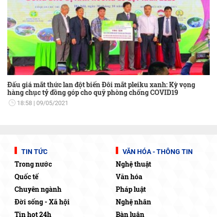
Đấu giá mắt thức lan đột biến Đôi mắt pleiku xanh: Kỳ vọng
hàng chục tỷ đồng góp cho quỹ phòng chống COVID19
18:58
09/05/2021
TIN TỨC
VĂN HÓA - THÔNG TIN
Trong nước
Nghệ thuật
Quốc tế
Văn hóa
Chuyên ngành
Pháp luật
Đời sống - Xã hội
Nghệ nhân
Tin hot 24h
Bàn luận