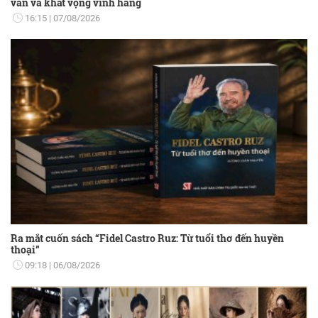
văn và khát vọng vĩnh hằng
16:15
07/08/2026
Ra mắt cuốn sách “Fidel Castro Ruz: Từ tuổi thơ đến huyền
thoại”
09:18
06/08/2026