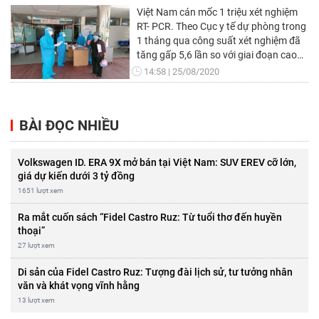
Việt Nam cán mốc 1 triệu xét nghiệm
RT- PCR. Theo Cục y tế dự phòng trong
1 tháng qua công suất xét nghiệm đã
tăng gấp 5,6 lần so với giai đoạn cao
điểm tháng 3- 4/2020. Hiện toàn quốc
14:58
25/08/2020
có 71 đơn vị thực hiện xét nghiệm
khẳng định COVID – 19 (công suất
khoảng 34.000 mẫu/ngày).
BÀI ĐỌC NHIỀU
Volkswagen ID. ERA 9X mở bán tại Việt Nam: SUV EREV cỡ lớn,
giá dự kiến dưới 3 tỷ đồng
1651 lượt xem
Ra mắt cuốn sách “Fidel Castro Ruz: Từ tuổi thơ đến huyền
thoại”
27 lượt xem
Di sản của Fidel Castro Ruz: Tượng đài lịch sử, tư tưởng nhân
văn và khát vọng vĩnh hằng
13 lượt xem