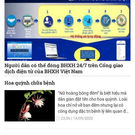
Người dân có thể đóng BHXH 24/7 trên Cổng giao
dịch điện tử của BHXH Việt Nam
Hoa quỳnh chữa bệnh
“Nữ hoàng bóng đêm” là biệt hiệu mà
dân gian đặt tên cho hoa quỳnh. Loài
hoa chỉ nở về ban đêm nhưng lại có
công dụng đặc trị bệnh lý liên quan đến
hệ hô hấp và phổi.
23:06
14/09/2020