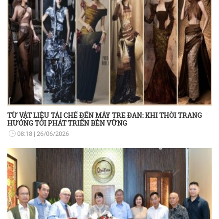
TỪ VẬT LIỆU TÁI CHẾ ĐẾN MÂY TRE ĐAN: KHI THỜI TRANG
HƯỚNG TỚI PHÁT TRIỂN BỀN VỮNG
08:18
26/06/2026