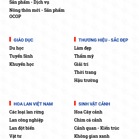
Sản phẩm - Dịch vụ
Nông thôn mới - Sản phẩm
OCOP
GIÁO DỤC
THƯƠNG HIỆU - SẮC ĐẸP
Du học
Làm đẹp
Tuyển Sinh
Thẩm mỹ
Khuyến học
Giải trí
Thời trang
Hậu trường
HOA LAN VIỆT NAM
SINH VẬT CẢNH
Các loại lan rừng
Hoa Cây cảnh
Lan công nghiệp
Chim cá cảnh
Lan đột biến
Cảnh quan - Kiến trúc
Vật tư
Không gian xanh