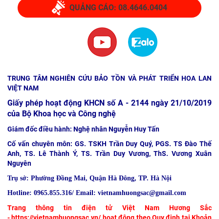
QUẢNG CÁO: 08.4646.0404
TRUNG TÂM NGHIÊN CỨU BẢO TỒN VÀ PHÁT TRIỂN HOA LAN
VIỆT NAM
Giấy phép hoạt động KHCN số A - 2144 ngày 21/10/2019
của Bộ Khoa học và Công nghệ
Giám đốc điều hành: Nghệ nhân Nguyễn Huy Tấn
Cố vấn chuyên môn: GS. TSKH Trần Duy Quý, PGS. TS Đào Thế
Anh, TS. Lê Thành Ý, TS. Trần Duy Vương, ThS. Vương Xuân
Nguyên
Trụ sở:
Phường Đồng Mai, Quận Hà Đông, TP. Hà Nội
Hotline: 0965.855.316/ Email: vietnamhuongsac@gmail.com
Trang thông tin điện tử Việt Nam Hương Sắc
-
https://vietnamhuongsac.vn/
hoạt động theo Quy định tại Khoản