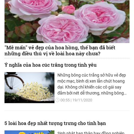
"Mê mẩn" vẻ đẹp của hoa hồng, thế bạn đã biết
những điều thú vị về loài hoa này chưa?
Ý nghĩa của hoa cúc trắng trong tình yêu
Những bông cúc trắng sở hữu vẻ đẹp
mộc mạc, bình dị xen lẫn chút hoang
dại. Không chỉ khiến các cô gái say
đắm bởi nét dễ thương, những bông
hoa cúc trắng còn ẩn chứa đằng sau
00:55
19/11/2020
chúng những ý nghĩa sâu sắc trong
tình yêu.
5 loài hoa đẹp nhất tượng trưng cho tình bạn
Sinh nhật bạn thân hay đồng nghiệp