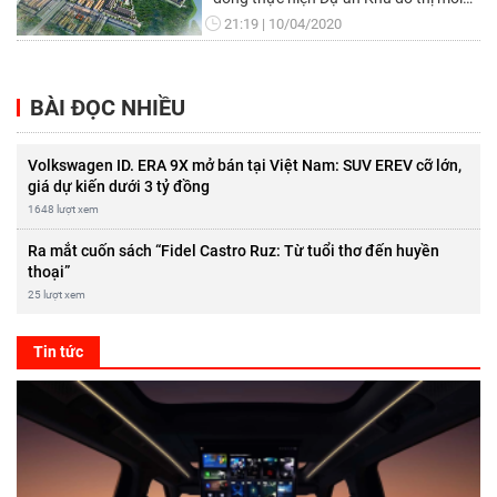
Mai Pha với quy mô 91,7 ha, tổng mức
21:19
10/04/2020
đầu tư khoảng 3.380 tỷ đồng (trong
đó chi phí thực hiện dự án khoảng
2.894 tỷ đồng; chi phí bồi thường giải
BÀI ĐỌC NHIỀU
phóng mặt bằng khoảng 486 tỷ đồng).
Volkswagen ID. ERA 9X mở bán tại Việt Nam: SUV EREV cỡ lớn,
giá dự kiến dưới 3 tỷ đồng
1648 lượt xem
Ra mắt cuốn sách “Fidel Castro Ruz: Từ tuổi thơ đến huyền
thoại”
25 lượt xem
Tin tức