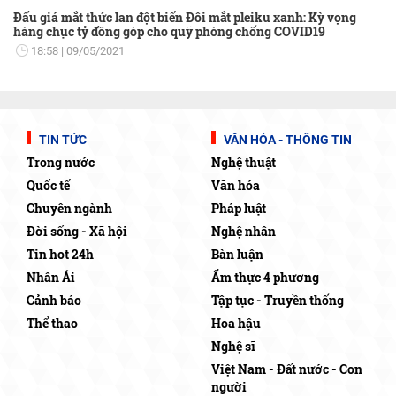
Đấu giá mắt thức lan đột biến Đôi mắt pleiku xanh: Kỳ vọng
hàng chục tỷ đồng góp cho quỹ phòng chống COVID19
18:58
09/05/2021
TIN TỨC
VĂN HÓA - THÔNG TIN
Trong nước
Nghệ thuật
Quốc tế
Văn hóa
Chuyên ngành
Pháp luật
Đời sống - Xã hội
Nghệ nhân
Tin hot 24h
Bàn luận
Nhân Ái
Ẩm thực 4 phương
Cảnh báo
Tập tục - Truyền thống
Thể thao
Hoa hậu
Nghệ sĩ
Việt Nam - Đất nước - Con
người