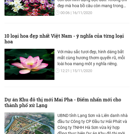
đẹp mà hoa bồ câu còn mang trong
mình rất nhiều ý nghĩa.
00:06
16/11/2020
10 loại hoa đẹp nhất Việt Nam - ý nghĩa của từng loại
hoa
Với màu sắc tươi đẹp, hình dáng bắt
mắt cùng hương thơm quyến rũ, mỗi
loài hoa mang môt y nghĩa riêng.
12:21
15/11/2020
Dự án Khu đô thị mới Mai Pha - Điểm nhấn mới cho
thành phố xứ Lạng
UBND tỉnh Lạng Sơn và Liên danh nhà
đầu tư Công ty CP Đầu tư Hải Phát và
Công ty TNHH Hà Sơn vừa ký hợp
đồng thực hiện Dự án Khu đô thị mới