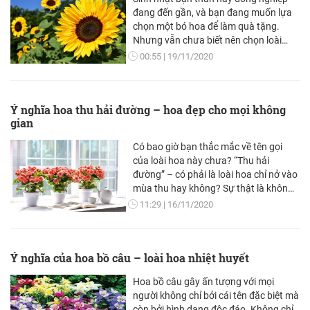
đang đến gần, và bạn đang muốn lựa
chọn một bó hoa để làm quà tặng.
Nhưng vẫn chưa biết nên chọn loài
hoa nào vừa đẹp lại vừa ý nghĩa.
00:55
19/11/2020
Ý nghĩa hoa thu hải đường – hoa đẹp cho mọi không
gian
Có bao giờ bạn thắc mắc về tên gọi
của loài hoa này chưa? “Thu hải
đường” – có phải là loài hoa chỉ nở vào
mùa thu hay không? Sự thật là không
phải vậy đâu nhé. Đây là loài hoa nở
11:29
16/11/2020
đẹp quanh năm, được dùng để trang
trí nhà cửa, sân vườn hay làm quà
tặng trong những dịp kỷ niệm. Thế
Ý nghĩa của hoa bồ câu – loài hoa nhiệt huyết
nhưng cũng không phải ngẫu nhiên
mà tên hoa lại chứa đựng tên của mùa
Hoa bồ câu gây ấn tượng với mọi
mang nhiều xúc cảm nhất.
người không chỉ bởi cái tên đặc biệt mà
còn bởi hình dạng độc đáo. Không chỉ