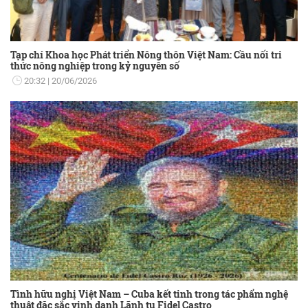
Tạp chí Khoa học Phát triển Nông thôn Việt Nam: Cầu nối tri
thức nông nghiệp trong kỷ nguyên số
20:32
20/06/2026
Tình hữu nghị Việt Nam – Cuba kết tinh trong tác phẩm nghệ
thuật đặc sắc vinh danh Lãnh tụ Fidel Castro