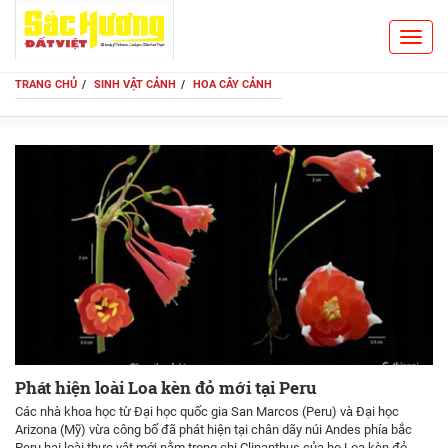
Toggl
Search
navig
TRANG CHỦ
SINH VẬT CẢNH
HOA CÂY CẢNH
Phát hiện loài Loa kèn đỏ mới tại Peru
Các nhà khoa học từ Đại học quốc gia San Marcos (Peru) và Đại học
Arizona (Mỹ) vừa công bố đã phát hiện tại chân dãy núi Andes phía bắc
Peru hai loài thực vật mới nằm trong chi Clinanthus của họ Loa kèn đỏ