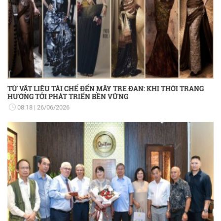
TỪ VẬT LIỆU TÁI CHẾ ĐẾN MÂY TRE ĐAN: KHI THỜI TRANG
HƯỚNG TỚI PHÁT TRIỂN BỀN VỮNG
08:18
26/06/2026