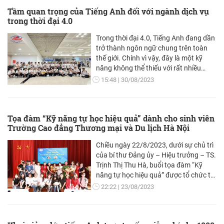
Tầm quan trọng của Tiếng Anh đối với ngành dịch vụ
trong thời đại 4.0
Trong thời đại 4.0, Tiếng Anh đang dần
trở thành ngôn ngữ chung trên toàn
thế giới. Chính vì vậy, đây là một kỹ
năng không thể thiếu với rất nhiều
ngành nghề, đặc biệt là các ngành dịch
15:48
30/08/2023
vụ cần tương tác và giao tiếp với
khách hàng nhiều như nhà hàng,
khách sạn và nhất là du lịch thì lại
Tọa đàm “Kỹ năng tự học hiệu quả” dành cho sinh viên
càng cần đến nó hơn. Vậy, tại sao
Trường Cao đẳng Thương mại và Du lịch Hà Nội
chúng ta phải học Tiếng Anh? Tầm
quan trọng của tiếng Anh đối với
Chiều ngày 22/8/2023, dưới sự chủ trì
ngành dịch vụ trong thời đại 4.0 ra
của bí thư Đảng ủy – Hiệu trưởng – TS.
sao? Hãy cùng tìm hiểu ngay sau đây.
Trịnh Thị Thu Hà, buổi tọa đàm “Kỹ
năng tự học hiệu quả” được tổ chức tại
Trường Cao đẳng Thương mại và Du
22:22
23/08/2023
lịch Hà Nội. Kỹ năng không tự nhiên
sinh ra mà được thu nạp từ quá trình
học hỏi và tự rèn luyện. Nhận thấy sự