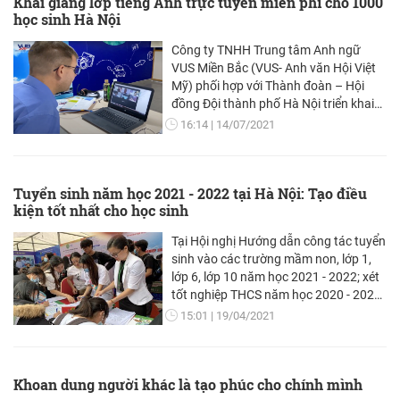
Khai giảng lớp tiếng Anh trực tuyến miễn phí cho 1000
cần thiết của việc trang bị kỹ năng tự
học sinh Hà Nội
học hiệu quả cho các tân sinh viên
khóa 15 năm học 2023-2024.
Công ty TNHH Trung tâm Anh ngữ
VUS Miền Bắc (VUS- Anh văn Hội Việt
Mỹ) phối hợp với Thành đoàn – Hội
đồng Đội thành phố Hà Nội triển khai
chương trình Nâng cao kỹ năng nghe -
16:14
14/07/2021
nói tiếng Anh cho học sinh từ 9 đến 15
tuổi.
Tuyển sinh năm học 2021 - 2022 tại Hà Nội: Tạo điều
kiện tốt nhất cho học sinh
Tại Hội nghị Hướng dẫn công tác tuyển
sinh vào các trường mầm non, lớp 1,
lớp 6, lớp 10 năm học 2021 - 2022; xét
tốt nghiệp THCS năm học 2020 - 2021;
thi tốt nghiệp THPT và tuyển sinh trình
15:01
19/04/2021
độ đại học (ĐH), cao đẳng (CĐ) sư
phạm mầm non năm 2021 do Sở
GD&ĐT Hà Nội tổ chức cuối tuần qua,
Khoan dung người khác là tạo phúc cho chính mình
các nội dung, điểm mới về công tác