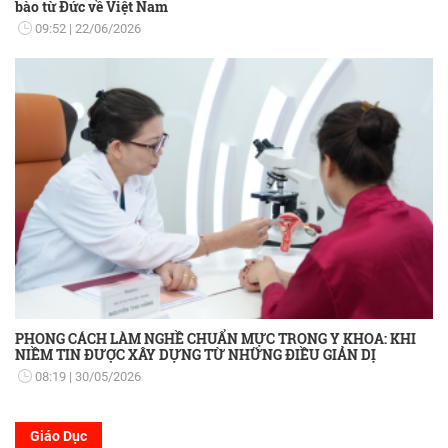
bào từ Đức về Việt Nam
09:52
22/06/2026
PHONG CÁCH LÀM NGHỀ CHUẨN MỰC TRONG Y KHOA: KHI
NIỀM TIN ĐƯỢC XÂY DỰNG TỪ NHỮNG ĐIỀU GIẢN DỊ
08:19
30/05/2026
Giáo Dục