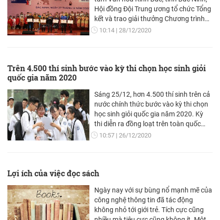
Hội đồng Đội Trung ương tổ chức Tổng
kết và trao giải thưởng Chương trình
"Thiếu nhi Việt Nam - Vươn ra thế giới"
10:14
28/12/2020
lần thứ nhất với chủ đề “Bản sắc
ASEAN”.
Trên 4.500 thí sinh bước vào kỳ thi chọn học sinh giỏi
quốc gia năm 2020
Sáng 25/12, hơn 4.500 thí sinh trên cả
nước chính thức bước vào kỳ thi chọn
học sinh giỏi quốc gia năm 2020. Kỳ
thi diễn ra đồng loạt trên toàn quốc
trong 3 ngày, từ 25-27/12.
10:57
26/12/2020
Lợi ích của việc đọc sách
Ngày nay với sự bùng nổ mạnh mẽ của
công nghệ thông tin đã tác động
không nhỏ tới giới trẻ. Tích cực cũng
nhiều mà tiêu cực cũng không ít. Một