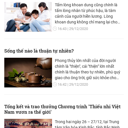
tuyển sinh năm nay đã được đại diện
Tấm lòng khoan dung cũng chính là
lãnh đạo Sở phân tích, làm rõ, là căn
tấm lòng nhân từ phúc hậu, là tâm
cứ để các đơn vị triển khai thực hiện
cảnh của người hiền lương. Lòng
khoan dung không chỉ mang lại cho
người khác niềm vui, niềm hy vọng mà
16:43
29/12/2020
trên thực tế nó còn gieo mầm phúc
báo cho chính mình.
Sống thế nào là thuận tự nhiên?
Phong thủy lớn nhất của đời người
chính là "thiện", cái "thiện" lớn nhất
chính là thuận theo tự nhiên, phú quý
giao cho ông trời, giữ sức khỏe cho
bản thân
16:42
29/12/2020
Tổng kết và trao thưởng Chương trình 'Thiếu nhi Việt
Nam vươn ra thế giới'
Trong hai ngày 26 – 27/12, tại Trung
tâm Văn hóa Kinh Bắc, tỉnh Bắc Ninh,