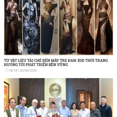
TỪ VẬT LIỆU TÁI CHẾ ĐẾN MÂY TRE ĐAN: KHI THỜI TRANG
HƯỚNG TỚI PHÁT TRIỂN BỀN VỮNG
08:18
26/06/2026