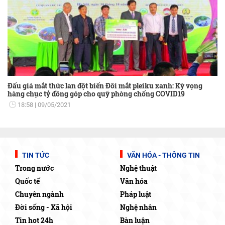
Đấu giá mắt thức lan đột biến Đôi mắt pleiku xanh: Kỳ vọng
hàng chục tỷ đồng góp cho quỹ phòng chống COVID19
18:58
09/05/2021
TIN TỨC
VĂN HÓA - THÔNG TIN
Trong nước
Nghệ thuật
Quốc tế
Văn hóa
Chuyên ngành
Pháp luật
Đời sống - Xã hội
Nghệ nhân
Tin hot 24h
Bàn luận