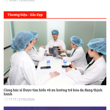
16:00
12/09/2023
Thương hiệu - Sắc đẹp
Cùng bác sĩ Được tìm hiểu về xu hướng trẻ hóa da đang thịnh
hành
17:17
27/03/2026