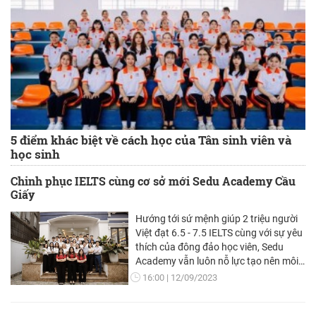
5 điểm khác biệt về cách học của Tân sinh viên và
học sinh
Chinh phục IELTS cùng cơ sở mới Sedu Academy Cầu
Giấy
Hướng tới sứ mệnh giúp 2 triệu người
Việt đạt 6.5 - 7.5 IELTS cùng với sự yêu
thích của đông đảo học viên, Sedu
Academy vẫn luôn nỗ lực tạo nên môi
trường học tập chất lượng và hứa hẹn
16:00
12/09/2023
sẽ mở rộng cơ sở học tập trong thời
gian sắp tới.