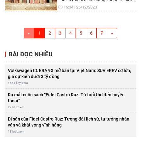
trong những vấn đề đó nổi lên là văn
16:34
25/12/2020
hóa đọc sách của giới trẻ hiện nay-
Vấn đề đáng để chung ta cùng suy
nghĩ. Bạn hiểu gì về văn hóa đọc? Văn
hóa đọc ở đây chính là thái độ, là cách
«
1
2
3
4
5
6
7
»
ứng xử của chúng ta với tri thức sách
vở. Phải biết đọc sách sao cho hợp lý
và bổ ích. Đọc sao cho hợp với quy luật
BÀI ĐỌC NHIỀU
tiếp cận tri thức
Volkswagen ID. ERA 9X mở bán tại Việt Nam: SUV EREV cỡ lớn,
giá dự kiến dưới 3 tỷ đồng
1651 lượt xem
Ra mắt cuốn sách “Fidel Castro Ruz: Từ tuổi thơ đến huyền
thoại”
27 lượt xem
Di sản của Fidel Castro Ruz: Tượng đài lịch sử, tư tưởng nhân
văn và khát vọng vĩnh hằng
13 lượt xem