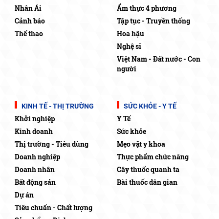
Nhân Ái
Ẩm thực 4 phương
Cảnh báo
Tập tục - Truyền thống
Thể thao
Hoa hậu
Nghệ sĩ
Việt Nam - Đất nước - Con
người
KINH TẾ - THỊ TRƯỜNG
SỨC KHỎE - Y TẾ
Khởi nghiệp
Y Tế
Kinh doanh
Sức khỏe
Thị trường - Tiêu dùng
Mẹo vặt y khoa
Doanh nghiệp
Thực phẩm chức năng
Doanh nhân
Cây thuốc quanh ta
Bất động sản
Bài thuốc dân gian
Dự án
Tiêu chuẩn - Chất lượng