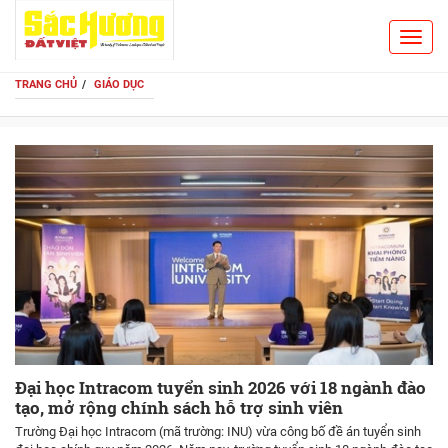
Toggl
Search
navig
TRANG CHỦ
GIÁO DỤC
Đại học Intracom tuyển sinh 2026 với 18 ngành đào
tạo, mở rộng chính sách hỗ trợ sinh viên
Trường Đại học Intracom (mã trường: INU) vừa công bố đề án tuyển sinh