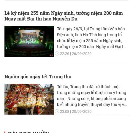
Lễ kỷ niệm 255 năm Ngày sinh, tưởng niệm 200 năm
Ngày mất Đại thi hào Nguyễn Du
Tối ngày 26/9, tại Trung tâm Văn hóa
Điện ảnh, tỉnh Hà Tĩnh long trọng tổ
chức lễ kỷ niệm 255 năm Ngày sinh,
tưởng niệm 200 năm Ngày mất Đại thi
hào Nguyễn Du.
22:26
26/09/2020
Nguồn gốc ngày tết Trung thu
Từ lâu, Trung thu đã trở thành một
trong những ngày lễ được chú ý trong
năm. Nhưng có lẽ, không phải ai cũng
biết những truyền thuyết đầy thú vị về
nguồn gốc ngày Tết trăng tròn đặc biệt
23:08
20/09/2020
này.