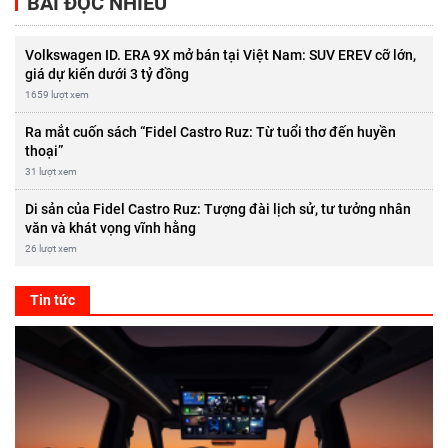
BÀI ĐỌC NHIỀU
Volkswagen ID. ERA 9X mở bán tại Việt Nam: SUV EREV cỡ lớn,
giá dự kiến dưới 3 tỷ đồng
1659 lượt xem
Ra mắt cuốn sách “Fidel Castro Ruz: Từ tuổi thơ đến huyền
thoại”
31 lượt xem
Di sản của Fidel Castro Ruz: Tượng đài lịch sử, tư tưởng nhân
văn và khát vọng vĩnh hằng
26 lượt xem
Tin tức