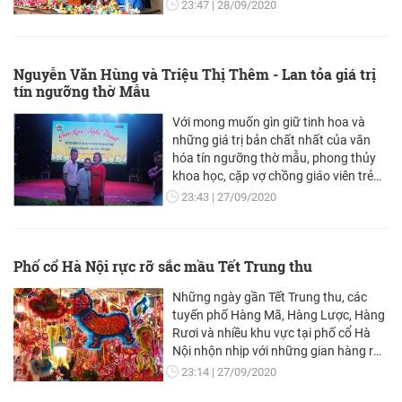
giống bột mang đặc trưng văn hóa Hà
23:47
28/09/2020
thành, đẹp ở sự tỉ mỉ, cầu kỳ, tinh tế
trong từng đường nét. Nghề làm con
giống bột theo kiểu ngày đó gần như
Nguyễn Văn Hùng và Triệu Thị Thêm - Lan tỏa giá trị
đã thất truyền. Nhưng một nhà nghiên
tín ngưỡng thờ Mẫu
cứu già, cùng một nghệ nhân trẻ đã
lần hồi tìm lại vẻ đẹp con giống bột
Với mong muốn gìn giữ tinh hoa và
thuở xưa…
những giá trị bản chất nhất của văn
hóa tín ngưỡng thờ mẫu, phong thủy
khoa học, cặp vợ chồng giáo viên trẻ
Nguyễn Văn Hùng và Triệu Thị Thêm
23:43
27/09/2020
đang nỗ lực lan tỏa bằng nhiều hành
động thiết thực mỗi ngày.
Phố cổ Hà Nội rực rỡ sắc mầu Tết Trung thu
Những ngày gần Tết Trung thu, các
tuyến phố Hàng Mã, Hàng Lược, Hàng
Rươi và nhiều khu vực tại phố cổ Hà
Nội nhộn nhịp với những gian hàng rực
rỡ, và trở thành địa điểm vui chơi, tham
23:14
27/09/2020
quan được nhiều người yêu thích.