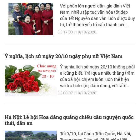
Với phần lớn người dân, gia đình Việt
Nam, nhiều tập tục văn hóa tốt đẹp
của Tết Nguyên đán vẫn luôn được duy
trì, trở thành yếu tố cấu thành nên
truyền thống văn hóa dân tộc, là niềm
17:03
19/10/2020
tự hào của mỗi người Việt Nam. Tuy
nhiên thời gian qua, một số tập tục này
lại bị biến tướng với hình thức và mức
Ý nghĩa, lịch sử ngày 20/10 ngày phụ nữ Việt Nam
độ khác nhau, ảnh hưởng tiêu cực đến
xã hội, sinh hoạt cộng đồng
Ý nghĩa, lịch sử ngày 20/10 không phải
ai cũng biết. Trải qua nhiều thăng trầm
của xã hội, chị em luôn luôn thể hiện
vai trò tích cực, đảm đang, với tấm
lòng nhân hậu đã đóng góp nhiều
00:07
19/10/2020
công sức cho sự nghiệp giải phóng
dân tộc, giành độc lập cho đất nước.
Hà Nội: Lễ hội Hoa đăng quảng chiếu cầu nguyện quốc
thái, dân an
Tối 9/10, tại Chùa Trấn Quốc, Hà Nội,
Trung ương Giáo hội Phật giáo Việt