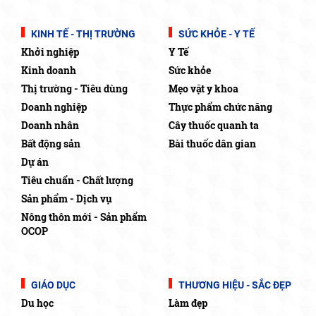
KINH TẾ - THỊ TRƯỜNG
SỨC KHỎE - Y TẾ
Khởi nghiệp
Y Tế
Kinh doanh
Sức khỏe
Thị trường - Tiêu dùng
Mẹo vặt y khoa
Doanh nghiệp
Thực phẩm chức năng
Doanh nhân
Cây thuốc quanh ta
Bất động sản
Bài thuốc dân gian
Dự án
Tiêu chuẩn - Chất lượng
Sản phẩm - Dịch vụ
Nông thôn mới - Sản phẩm
OCOP
GIÁO DỤC
THƯƠNG HIỆU - SẮC ĐẸP
Du học
Làm đẹp