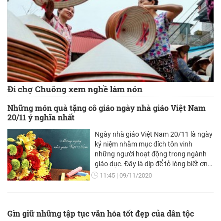
Đi chợ Chuông xem nghề làm nón
Những món quà tặng cô giáo ngày nhà giáo Việt Nam
20/11 ý nghĩa nhất
Ngày nhà giáo Việt Nam 20/11 là ngày
kỷ niệm nhằm mục đích tôn vinh
những người hoạt động trong ngành
giáo dục. Đây là dịp để tỏ lòng biết ơn
đối với thầy cô giáo, những “người lái
11:45
09/11/2020
đò” đã có công dìu dắt các thế hệ học
trò.
Gìn giữ những tập tục văn hóa tốt đẹp của dân tộc