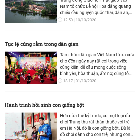
Nam tổ chức Lễ hội Hoa đăng quảng
chiếu cầu nguyện quốc thái, dân an,
nhân kỷ niệm 1010 năm Thăng Long,
12:59
10/10/2020
Hà Nội.
Tục lệ cúng rằm trong dân gian
Tâm thức dân gian Việt Nam từ xa xưa
cho đến ngày nay rất coi trọng việc
cúng kiến, để cầu mong cuộc sống
bình yên, hòa thuận, ấm no; cũng tỏ
lòng thành kính với thiên nhiên qua
18:17
01/10/2020
việc thờ cúng các vị Thần, thể hiện tín
ngưỡng tôn giáo, hoặc tưởng nhớ các
bậc tiền hiền, hậu hiền hay ông bà tổ
Hành trình hồi sinh con giống bột
tiên. Trong đó, có một tục lệ cúng kiến
phổ biến, thường xuyên, ăn sâu vào
Hơn nửa thế kỷ trước, có một loại đồ
tâm thức dân gian người Việt là cúng
chơi Trung thu rất thân thuộc với trẻ
rằm.
em Hà Nội, đó là con giống bột. Dù là
đồ chơi dành cho con trẻ, nhưng con