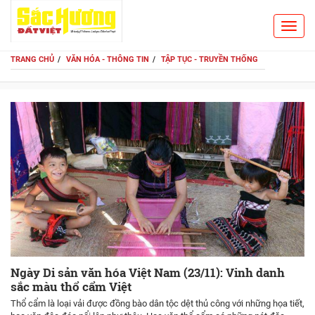
Toggl
Search
navig
TRANG CHỦ
VĂN HÓA - THÔNG TIN
TẬP TỤC - TRUYỀN THỐNG
Ngày Di sản văn hóa Việt Nam (23/11): Vinh danh
sắc màu thổ cẩm Việt
Thổ cẩm là loại vải được đồng bào dân tộc dệt thủ công với những họa tiết,