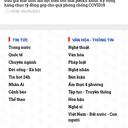
Đấu giá mắt thức lan đột biến Đôi mắt pleiku xanh: Kỳ vọng
hàng chục tỷ đồng góp cho quỹ phòng chống COVID19
18:58
09/05/2021
TIN TỨC
VĂN HÓA - THÔNG TIN
Trong nước
Nghệ thuật
Quốc tế
Văn hóa
Chuyên ngành
Pháp luật
Đời sống - Xã hội
Nghệ nhân
Tin hot 24h
Bàn luận
Nhân Ái
Ẩm thực 4 phương
Cảnh báo
Tập tục - Truyền thống
Thể thao
Hoa hậu
Nghệ sĩ
Việt Nam - Đất nước - Con
người