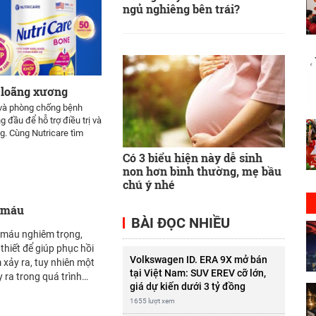
ngủ nghiêng bên trái?
 loãng xương
 và phòng chống bệnh
 đầu để hỗ trợ điều trị và
. Cùng Nutricare tìm
Có 3 biểu hiện này dễ sinh
non hơn bình thường, mẹ bầu
chú ý nhé
n máu
BÀI ĐỌC NHIỀU
 máu nghiêm trọng,
thiết để giúp phục hồi
Volkswagen ID. ERA 9X mở bán
 xảy ra, tuy nhiên một
tại Việt Nam: SUV EREV cỡ lớn,
 ra trong quá trình
giá dự kiến dưới 3 tỷ đồng
1655 lượt xem