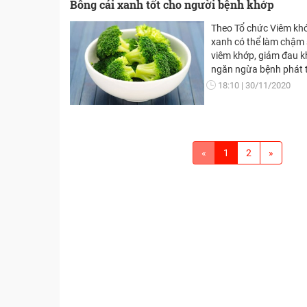
Bông cải xanh tốt cho người bệnh khớp
https://vietnamhuongsa
https://suckhoedoison
Theo Tổ chức Viêm khớ
xanh có thể làm chậm s
viêm khớp, giảm đau k
ngăn ngừa bệnh phát tr
bạn đọc của https://v
18:10
30/11/2020
viết trên https://suck
«
1
2
»