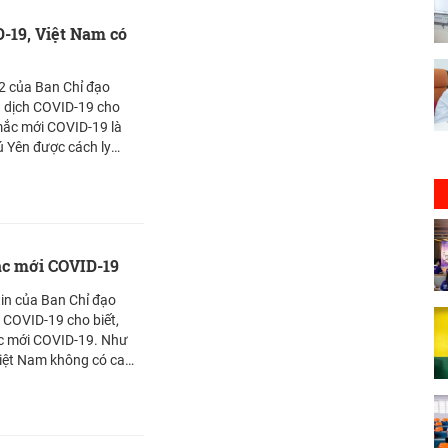
D-19, Việt Nam có
2 của Ban Chỉ đạo
 dịch COVID-19 cho
 mắc mới COVID-19 là
 Yên được cách ly
ó 1.385 bệnh nhân. Xin
g.vn/ tới bạn đọc
sac.vn/
ắc mới COVID-19
tin của Ban Chỉ đạo
COVID-19 cho biết,
c mới COVID-19. Như
Việt Nam không có ca
, hiện vẫn 1.361 bệnh
bạn đọc
c.vn/ bài viết trên
g.vn/