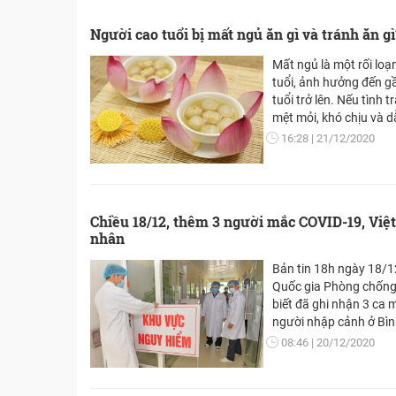
Người cao tuổi bị mất ngủ ăn gì và tránh ăn gì
Mất ngủ là một rối loạ
tuổi, ảnh hưởng đến g
tuổi trở lên. Nếu tình trạng này kéo dài sẽ gây
mệt mỏi, khó chịu và d
bệnh nguy hiểm khác n
16:28
21/12/2020
cảm. Thói quen ăn uố
nhỏ tới tình trạng mất
Do đó việc tìm hiểu về 
gì luôn được mọi ngườ
Chiều 18/12, thêm 3 người mắc COVID-19, Việ
nhân
Bản tin 18h ngày 18/1
Quốc gia Phòng chống
biết đã ghi nhận 3 ca
người nhập cảnh ở Bìn
ngay. Việt Nam hiện c
08:46
20/12/2020
chia sẻ bài viết trên
https://suckhoedoison
https://vietnamhuong