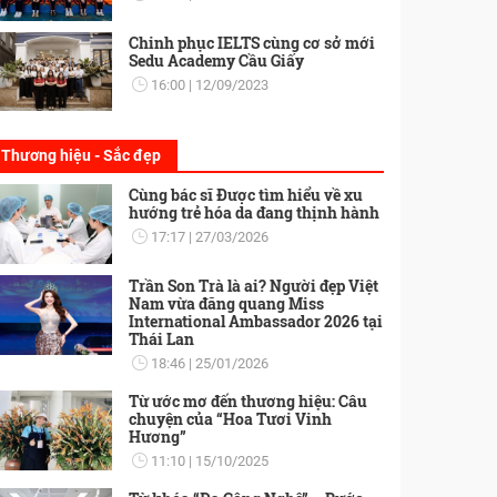
Chinh phục IELTS cùng cơ sở mới
Sedu Academy Cầu Giấy
16:00
12/09/2023
Thương hiệu - Sắc đẹp
Cùng bác sĩ Được tìm hiểu về xu
hướng trẻ hóa da đang thịnh hành
17:17
27/03/2026
Trần Son Trà là ai? Người đẹp Việt
Nam vừa đăng quang Miss
International Ambassador 2026 tại
Thái Lan
18:46
25/01/2026
Từ ước mơ đến thương hiệu: Câu
chuyện của “Hoa Tươi Vinh
Hương”
11:10
15/10/2025