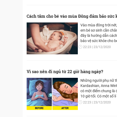
Cách tắm cho bé vào mùa Đông đảm bảo sức k
Vào mùa đông trời nét,
em bé sơ sinh cần chă
đây là hướng dẫn cách
bảo vệ sức khỏe cho b
22:23
23/12/2020
Vì sao nên đi ngủ từ 22 giờ hàng ngày?
Những người phụ nữ t
Kardashian, Anna Wint
có một điểm chung là 
10 giờ tối. Có một số l
sớm giống như họ.
22:23
23/12/2020