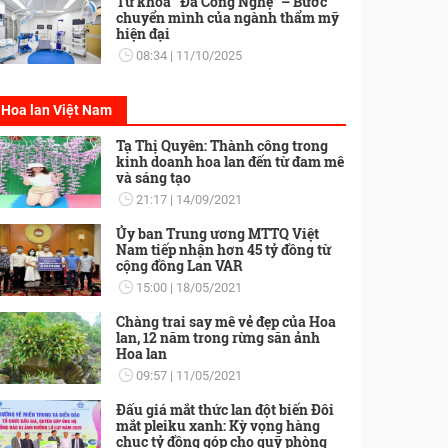
Từ khóa “Đa Công Nghệ” – Bước
chuyển mình của ngành thẩm mỹ
hiện đại
08:34
11/10/2025
Hoa lan Việt Nam
Tạ Thị Quyên: Thành công trong
kinh doanh hoa lan đến từ đam mê
và sáng tạo
21:17
14/09/2021
Ủy ban Trung ương MTTQ Việt
Nam tiếp nhận hơn 45 tỷ đồng từ
cộng đồng Lan VAR
15:00
18/05/2021
Chàng trai say mê vẻ đẹp của Hoa
lan, 12 năm trong rừng săn ảnh
Hoa lan
09:57
11/05/2021
Đấu giá mắt thức lan đột biến Đôi
mắt pleiku xanh: Kỳ vọng hàng
chục tỷ đồng góp cho quỹ phòng