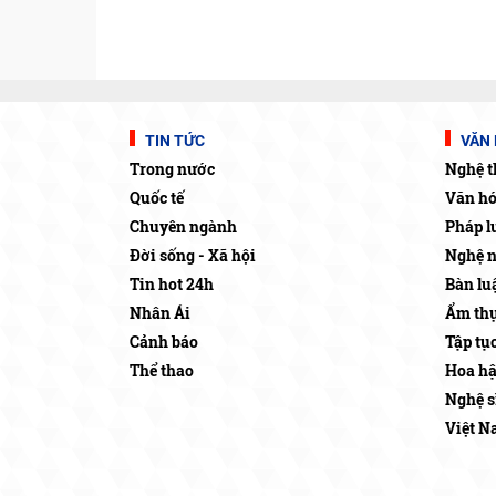
TIN TỨC
VĂN 
Trong nước
Nghệ t
Quốc tế
Văn h
Chuyên ngành
Pháp l
Đời sống - Xã hội
Nghệ 
Tin hot 24h
Bàn lu
Nhân Ái
Ẩm thự
Cảnh báo
Tập tụ
Thể thao
Hoa h
Nghệ s
Việt N