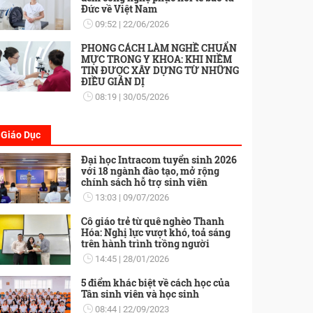
Đức về Việt Nam
09:52
22/06/2026
PHONG CÁCH LÀM NGHỀ CHUẨN
MỰC TRONG Y KHOA: KHI NIỀM
TIN ĐƯỢC XÂY DỰNG TỪ NHỮNG
ĐIỀU GIẢN DỊ
08:19
30/05/2026
Giáo Dục
Đại học Intracom tuyển sinh 2026
với 18 ngành đào tạo, mở rộng
chính sách hỗ trợ sinh viên
13:03
09/07/2026
Cô giáo trẻ từ quê nghèo Thanh
Hóa: Nghị lực vượt khó, toả sáng
trên hành trình trồng người
14:45
28/01/2026
5 điểm khác biệt về cách học của
Tân sinh viên và học sinh
08:44
22/09/2023