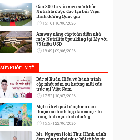
Gần 300 tư vấn viên sức khỏe
Nutrilite được đào tạo bởi Viện
Dinh dưỡng Quốc gia
15:16
16/06/2026
Amway nâng cấp toàn diện nhà
máy Nutrilite Spaulding tại Mỹ với
75 triệu USD
18:49
09/06/2026
SỨC KHỎE - Y TẾ
Bác sĩ Xuân Hiếu và hành trình
cập nhật sớm xu hướng mũi cấu
trúc tại Việt Nam
17:52
10/07/2026
Một số kết quả từ nghiên cứu
thuộc mô hình hợp tác công - tư
trong lĩnh vực dinh dưỡng
15:57
22/06/2026
Ms. Nguyễn Hoài Thu: Hành trình
đem công nghệ phục hồi tế bào từ