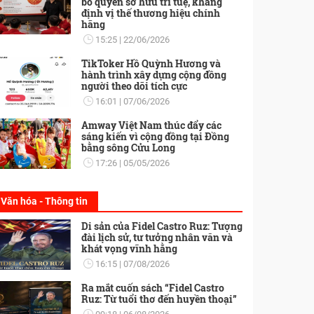
bố quyền sở hữu trí tuệ, khẳng
định vị thế thương hiệu chính
hãng
15:25
22/06/2026
TikToker Hồ Quỳnh Hương và
hành trình xây dựng cộng đồng
người theo dõi tích cực
16:01
07/06/2026
Amway Việt Nam thúc đẩy các
sáng kiến vì cộng đồng tại Đồng
bằng sông Cửu Long
17:26
05/05/2026
Văn hóa - Thông tin
Di sản của Fidel Castro Ruz: Tượng
đài lịch sử, tư tưởng nhân văn và
khát vọng vĩnh hằng
16:15
07/08/2026
Ra mắt cuốn sách “Fidel Castro
Ruz: Từ tuổi thơ đến huyền thoại”