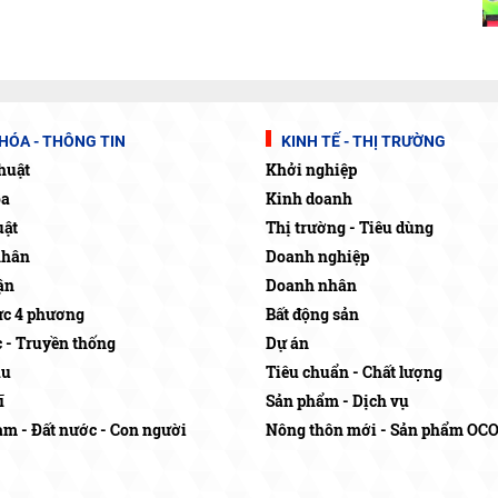
HÓA - THÔNG TIN
KINH TẾ - THỊ TRƯỜNG
huật
Khởi nghiệp
óa
Kinh doanh
uật
Thị trường - Tiêu dùng
nhân
Doanh nghiệp
ận
Doanh nhân
c 4 phương
Bất động sản
c - Truyền thống
Dự án
ậu
Tiêu chuẩn - Chất lượng
ĩ
Sản phẩm - Dịch vụ
am - Đất nước - Con người
Nông thôn mới - Sản phẩm OC