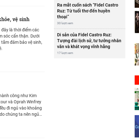
Ra mắt cuốn sách “Fidel Castro
Ruz: Từ tuổi thơ đến huyền
thoại”
hỏe, vệ sinh
30 lượt xem
 đây là thời điểm các
Di sản của Fidel Castro Ruz:
m sóc cẩn thận. Dưới
Tượng đài lịch sử, tư tưởng nhân
 tắm đảm bảo vệ sinh,
văn và khát vọng vĩnh hằng
é.
17 lượt xem
hành công như Kim
our và Oprah Winfrey
đều đi ngủ vào khoảng
í do chúng ta nên ngủ