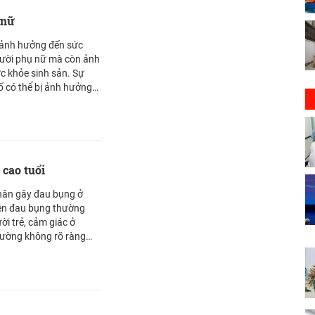
 nữ
 ảnh hưởng đến sức
gười phụ nữ mà còn ảnh
c khỏe sinh sản. Sự
tố có thể bị ảnh hưởng
 phẩm.
cao tuổi
hân gây đau bụng ở
hiện đau bụng thường
i trẻ, cảm giác ở
hường không rõ ràng
đến giai đoạn nguy hiểm
iệu chứng, do đó cần chú
ý các dấu hiệu sớm của
ể đi khám và điều trị
i bạn đọc