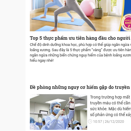
Top 5 thực phẩm ưu tiên hàng đầu cho người
Chế độ dinh dưỡng khoa học, phù hợp có thể giúp ngăn ngừa
loãng xương. Sau đây là 5 thực phẩm “vàng” được ưu tiên hàng
ngăn ngừa những biến chứng nguy hiểm của bệnh loãng xương
hiểu ngay nhé!
Đề phòng những nguy cơ hiếm gặp do truyề
Trong trường hợp mất
truyền máu có thể cần 
sức khỏe. Mặc dù hiếm
số phản ứng có thể xảy
truyền máu
10:57
26/12/2020