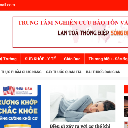
ail.com
hị Trường
SỨC KHỎE - Y TẾ
Giáo Dục
Thương hiệu - Sắc đẹ
THỰC PHẨM CHỨC NĂNG
CÂY THUỐC QUANH TA
BÀI THUỐC DÂN GIAN
Điều gì xảy ra với cơ thể khi