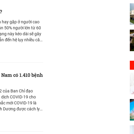
?
n hay gặp ở người cao
ần 50% người lớn từ 60
ẫn đến hệ lụy nhiều căn
hư cao huyết áp, trầm
ng ảnh hưởng không
 ngủ của người cao tuổi.
mất ngủ ăn gì, tránh ăn
i quan tâm.
t Nam có 1.410 bệnh
2 của Ban Chỉ đạo
 dịch COVID-19 cho
 mắc mới COVID-19 là
h Dương được cách ly
ó 1.410 bệnh nhân. Xin
g.vn/ tới bạn đọc
sac.vn/