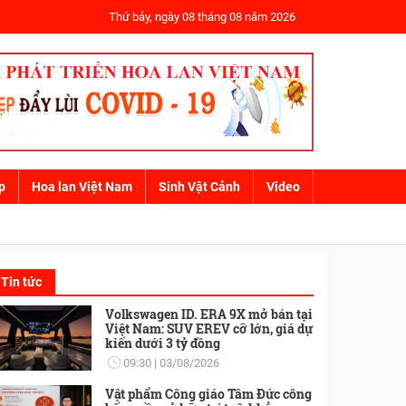
Thứ bảy, ngày 08 tháng 08 năm 2026
p
Hoa lan Việt Nam
Sinh Vật Cảnh
Video
Tin tức
Volkswagen ID. ERA 9X mở bán tại
Việt Nam: SUV EREV cỡ lớn, giá dự
kiến dưới 3 tỷ đồng
09:30
03/08/2026
Vật phẩm Công giáo Tâm Đức công