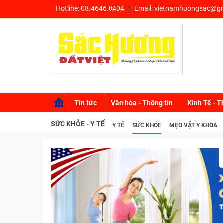
Hotline:
08.4646.0404
Email:
vietnamhuongsac@gm
Tin tức
Văn hóa - Thông tin
Kinh Tế - T
SỨC KHỎE - Y TẾ
Y TẾ
SỨC KHỎE
MẸO VẶT Y KHOA