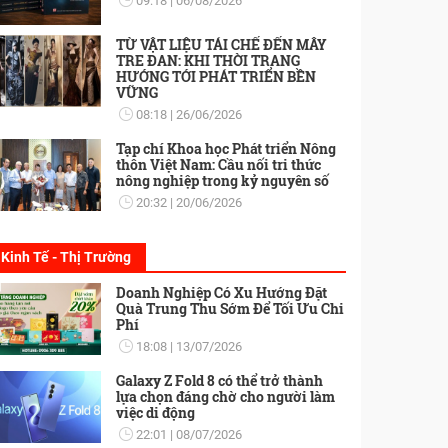
09:18
06/08/2026
TỪ VẬT LIỆU TÁI CHẾ ĐẾN MÂY
TRE ĐAN: KHI THỜI TRANG
HƯỚNG TỚI PHÁT TRIỂN BỀN
VỮNG
08:18
26/06/2026
Tạp chí Khoa học Phát triển Nông
thôn Việt Nam: Cầu nối tri thức
nông nghiệp trong kỷ nguyên số
20:32
20/06/2026
Kinh Tế - Thị Trường
Doanh Nghiệp Có Xu Hướng Đặt
Quà Trung Thu Sớm Để Tối Ưu Chi
Phí
18:08
13/07/2026
Galaxy Z Fold 8 có thể trở thành
lựa chọn đáng chờ cho người làm
việc di động
22:01
08/07/2026