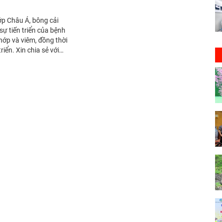
c.vn/ bài viết trên
g.vn/
p Châu Á, bông cải
ự tiến triển của bệnh
hớp và viêm, đồng thời
iển. Xin chia sẻ với
ietnamhuongsac.vn/ bài
hoedoisong.vn/