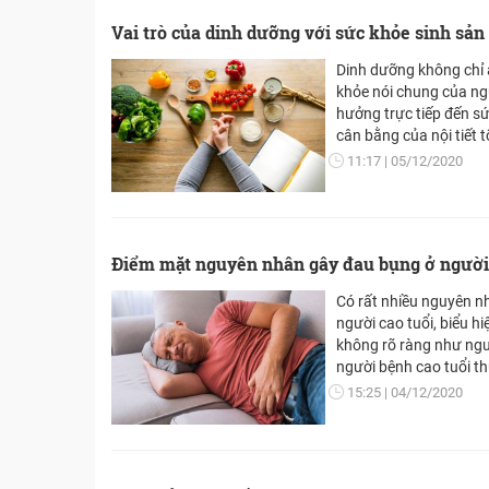
Vai trò của dinh dưỡng với sức khỏe sinh sản
Dinh dưỡng không chỉ
khỏe nói chung của n
hưởng trực tiếp đến sứ
cân bằng của nội tiết 
bởi các yếu tố từ thực
11:17
05/12/2020
Điểm mặt nguyên nhân gây đau bụng ở người 
Có rất nhiều nguyên n
người cao tuổi, biểu 
không rõ ràng như ngườ
người bệnh cao tuổi t
khiến bệnh tiến triển 
15:25
04/12/2020
trước khi xuất hiện tr
ý trong chăm sóc, để 
người bệnh dù mơ hồ, đ
kịp thời. Xin chia sẻ vớ