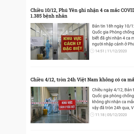
Chiều 10/12, Phú Yên ghi nhận 4 ca mắc COVI
1.385 bệnh nhân
Bản tin 18h ngày 10/1
Quốc gia Phòng chống
biết đã ghi nhận 4 ca
người nhập cảnh ở Phú
ngay. Việt Nam hiện c
14:51
11/12/2020
chia sẻ bài viết trên
https://suckhoedoison
https://vietnamhuong
Chiều 4/12, tròn 24h Việt Nam không có ca m
Chiều ngày 4/12, Bản 
Quốc gia phòng chống 
không ghi nhận ca mắ
vậy đã tròn 24h qua, 
mắc mới COVID-19 nào
11:18
05/12/2020
nhân. Xin chia sẻ với 
https://vietnamhuongsa
https://suckhoedoison