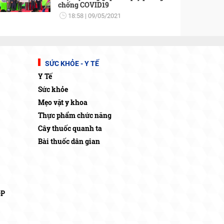
chống COVID19
18:58
09/05/2021
SỨC KHỎE - Y TẾ
Y Tế
Sức khỏe
Mẹo vặt y khoa
Thực phẩm chức năng
Cây thuốc quanh ta
Bài thuốc dân gian
OP