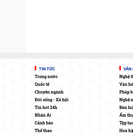
TIN TỨC
VĂN 
Trong nước
Nghệ t
Quốc tế
Văn h
Chuyên ngành
Pháp l
Đời sống - Xã hội
Nghệ 
Tin hot 24h
Bàn lu
Nhân Ái
Ẩm thự
Cảnh báo
Tập tụ
Thể thao
Hoa h