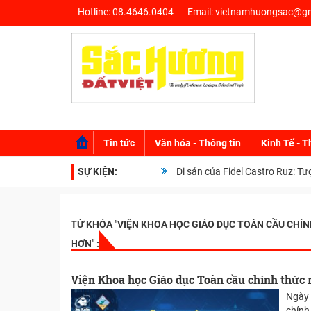
Hotline:
08.4646.0404
Email:
vietnamhuongsac@gm
Tin tức
Văn hóa - Thông tin
Kinh Tế - T
SỰ KIỆN:
Di sản của Fidel Castro Ruz: Tượng
TỪ KHÓA "
VIỆN KHOA HỌC GIÁO DỤC TOÀN CẦU CHÍN
HƠN
" :
Viện Khoa học Giáo dục Toàn cầu chính thức r
Ngày 
chính