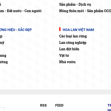
ĩ
Sản phẩm - Dịch vụ
am - Đất nước - Con người
Nông thôn mới - Sản phẩm OC
NG HIỆU - SẮC ĐẸP
HOA LAN VIỆT NAM
ẹp
Các loại lan rừng
mỹ
Lan công nghiệp
Lan đột biến
rang
Vật tư
rường
Nhà vườn
RSS
FEED
T
H