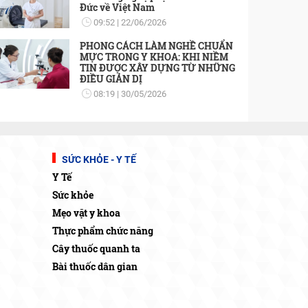
Đức về Việt Nam
09:52
22/06/2026
PHONG CÁCH LÀM NGHỀ CHUẨN
MỰC TRONG Y KHOA: KHI NIỀM
TIN ĐƯỢC XÂY DỰNG TỪ NHỮNG
ĐIỀU GIẢN DỊ
08:19
30/05/2026
SỨC KHỎE - Y TẾ
Y Tế
Sức khỏe
Mẹo vặt y khoa
Thực phẩm chức năng
Cây thuốc quanh ta
Bài thuốc dân gian