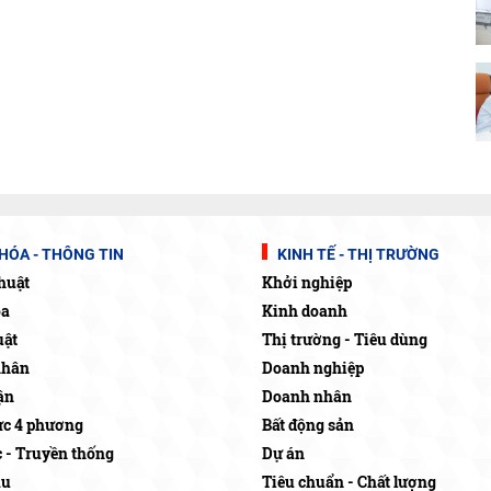
HÓA - THÔNG TIN
KINH TẾ - THỊ TRƯỜNG
huật
Khởi nghiệp
óa
Kinh doanh
uật
Thị trường - Tiêu dùng
nhân
Doanh nghiệp
ận
Doanh nhân
c 4 phương
Bất động sản
c - Truyền thống
Dự án
ậu
Tiêu chuẩn - Chất lượng