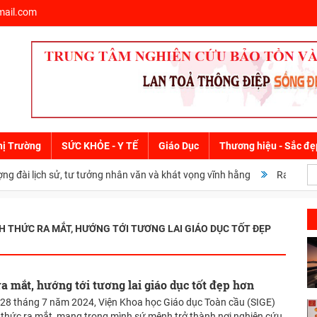
ail.com
hị Trường
SỨC KHỎE - Y TẾ
Giáo Dục
Thương hiệu - Sắc đẹ
 đài lịch sử, tư tưởng nhân văn và khát vọng vĩnh hằng
Ra mắt cuốn 
H THỨC RA MẮT, HƯỚNG TỚI TƯƠNG LAI GIÁO DỤC TỐT ĐẸP
a mắt, hướng tới tương lai giáo dục tốt đẹp hơn
28 tháng 7 năm 2024, Viện Khoa học Giáo dục Toàn cầu (SIGE)
 thức ra mắt, mang trong mình sứ mệnh trở thành nơi nghiên cứu