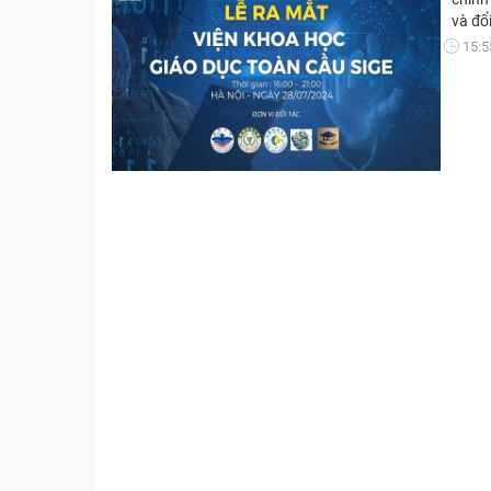
và đổ
15:5