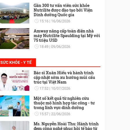
Gần 300 tư vấn viên sức khỏe
Nutrilite được đào tạo bởi Viện
Dinh dưỡng Quốc gia
15:16
16/06/2026
Amway nâng cấp toàn diện nhà
máy Nutrilite Spaulding tại Mỹ với
75 triệu USD
18:49
09/06/2026
SỨC KHỎE - Y TẾ
Bác sĩ Xuân Hiếu và hành trình
cập nhật sớm xu hướng mũi cấu
trúc tại Việt Nam
17:52
10/07/2026
Một số kết quả từ nghiên cứu
thuộc mô hình hợp tác công - tư
trong lĩnh vực dinh dưỡng
15:57
22/06/2026
Ms. Nguyễn Hoài Thu: Hành trình
đem công nghệ phục hồi tế bào từ