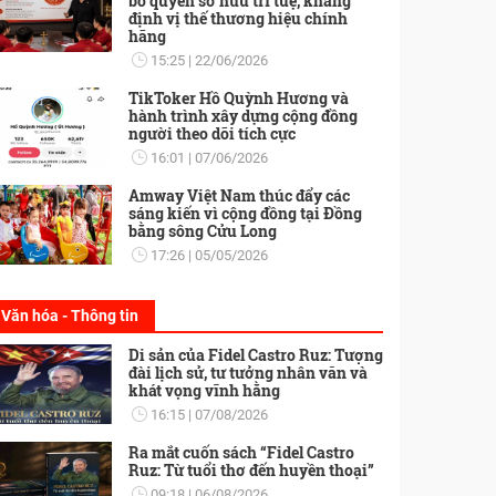
bố quyền sở hữu trí tuệ, khẳng
định vị thế thương hiệu chính
hãng
15:25
22/06/2026
TikToker Hồ Quỳnh Hương và
hành trình xây dựng cộng đồng
người theo dõi tích cực
16:01
07/06/2026
Amway Việt Nam thúc đẩy các
sáng kiến vì cộng đồng tại Đồng
bằng sông Cửu Long
17:26
05/05/2026
Văn hóa - Thông tin
Di sản của Fidel Castro Ruz: Tượng
đài lịch sử, tư tưởng nhân văn và
khát vọng vĩnh hằng
16:15
07/08/2026
Ra mắt cuốn sách “Fidel Castro
Ruz: Từ tuổi thơ đến huyền thoại”
09:18
06/08/2026