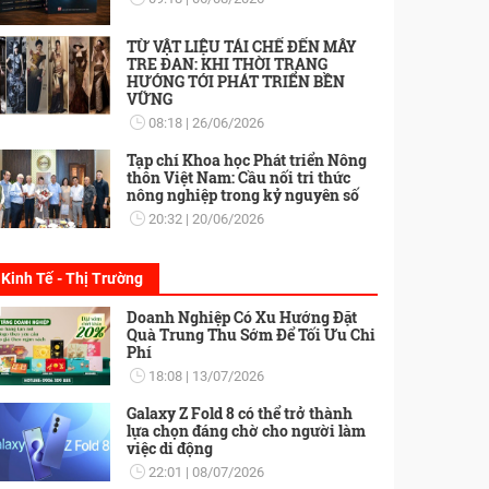
TỪ VẬT LIỆU TÁI CHẾ ĐẾN MÂY
TRE ĐAN: KHI THỜI TRANG
HƯỚNG TỚI PHÁT TRIỂN BỀN
VỮNG
08:18
26/06/2026
Tạp chí Khoa học Phát triển Nông
thôn Việt Nam: Cầu nối tri thức
nông nghiệp trong kỷ nguyên số
20:32
20/06/2026
Kinh Tế - Thị Trường
Doanh Nghiệp Có Xu Hướng Đặt
Quà Trung Thu Sớm Để Tối Ưu Chi
Phí
18:08
13/07/2026
Galaxy Z Fold 8 có thể trở thành
lựa chọn đáng chờ cho người làm
việc di động
22:01
08/07/2026