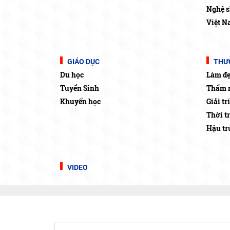
Nghệ s
Việt N
GIÁO DỤC
THƯƠ
Du học
Làm đ
Tuyển Sinh
Thẩm 
Khuyến học
Giải trí
Thời t
Hậu t
VIDEO