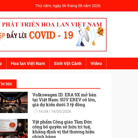
Thứ năm, ngày 06 tháng 08 năm 2026
p
Hoa lan Việt Nam
Sinh Vật Cảnh
Video
Tin tức
Volkswagen ID. ERA 9X mở bán
tại Việt Nam: SUV EREV cỡ lớn,
giá dự kiến dưới 3 tỷ đồng
16:04
14/05/2026
Vật phẩm Công giáo Tâm Đức
công bố quyền sở hữu trí tuệ,
khẳng định vị thế thương hiệu
chính hãng