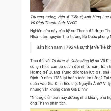
Thượng tướng, Viện sĩ, Tiến sĩ, Anh hùng Lực 
Vũ Đình Thanh. Ảnh: NVCC.
Nghiên cứu này của kỹ sư Thanh đã được Thượn
Nhân dân, nguyên Thứ trưởng Bộ Quốc phòng Ng
Bản hịch năm 1792 và sự thật về "kẻ k
Trao đổi với
Tri thức và Cuộc sống
, kỹ sư Vũ Đ
cùng nhiều cán bộ quân đội nhiều năm trăn trở
Hoàng đế Quang Trung dốc toàn lực đại phá 
Định từ năm 1788 lại hoàn toàn im tiếng? Tại 
quân vào Gia Định tiêu diệt Nguyễn Ánh? Vì 
nhưng vẫn không đánh Gia Định?
“Những diễn biến này dường như không phù hợp
ông Thanh phân tích.