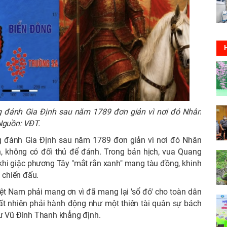
g đánh Gia Định sau năm 1789 đơn giản vì nơi đó Nhân
 Nguồn: VĐT.
g đánh Gia Định sau năm 1789 đơn giản vì nơi đó Nhân
n, không có đối thủ để đánh. Trong bản hịch, vua Quang
 khi giặc phương Tây "mắt rắn xanh" mang tàu đồng, khinh
ì chiến đấu.
t Nam phải mang ơn vì đã mang lại 'sổ đỏ' cho toàn dân
t nhiên phải hành động như một thiên tài quân sự bách
sư Vũ Đình Thanh khẳng định.