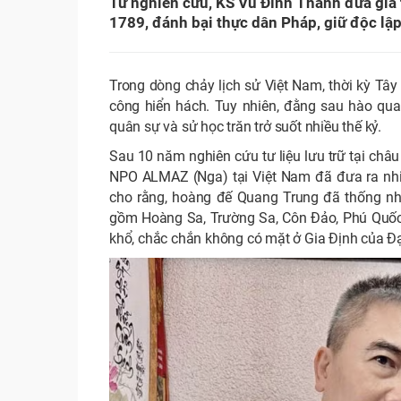
Từ nghiên cứu, KS Vũ Đình Thanh đưa giả 
1789, đánh bại thực dân Pháp, giữ độc lậ
Trong dòng chảy lịch sử Việt Nam, thời kỳ Tây
công hiển hách. Tuy nhiên, đằng sau hào qua
quân sự và sử học trăn trở suốt nhiều thế kỷ.
Sau 10 năm nghiên cứu tư liệu lưu trữ tại châu
NPO ALMAZ (Nga) tại Việt Nam đã đưa ra nhiề
cho rằng, hoàng đế Quang Trung đã thống nh
gồm Hoàng Sa, Trường Sa, Côn Đảo, Phú Quốc
khổ, chắc chắn không có mặt ở Gia Định của Đại