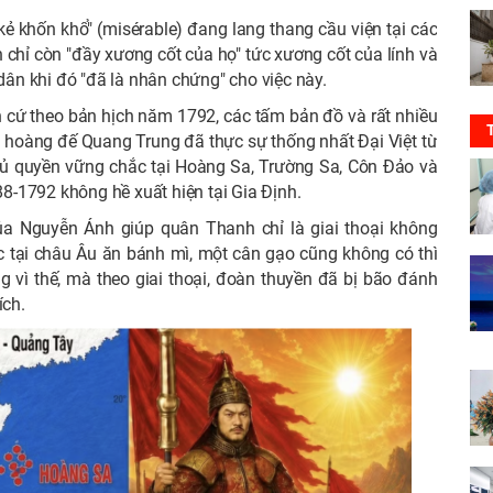
kẻ khốn khổ" (misérable) đang lang thang cầu viện tại các
 chỉ còn "đầy xương cốt của họ" tức xương cốt của lính và
n khi đó "đã là nhân chứng" cho việc này.
 cứ theo bản hịch năm 1792, các tấm bản đồ và rất nhiều
9, hoàng đế Quang Trung đã thực sự thống nhất Đại Việt từ
 quyền vững chắc tại Hoàng Sa, Trường Sa, Côn Đảo và
-1792 không hề xuất hiện tại Gia Định.
a Nguyễn Ánh giúp quân Thanh chỉ là giai thoại không
c tại châu Âu ăn bánh mì, một cân gạo cũng không có thì
 vì thế, mà theo giai thoại, đoàn thuyền đã bị bão đánh
ích.