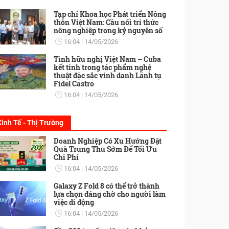
Tạp chí Khoa học Phát triển Nông
thôn Việt Nam: Cầu nối tri thức
nông nghiệp trong kỷ nguyên số
16:04
14/05/2026
Tình hữu nghị Việt Nam – Cuba
kết tinh trong tác phẩm nghệ
thuật đặc sắc vinh danh Lãnh tụ
Fidel Castro
16:04
14/05/2026
Kinh Tế - Thị Trường
Doanh Nghiệp Có Xu Hướng Đặt
Quà Trung Thu Sớm Để Tối Ưu
Chi Phí
16:04
14/05/2026
Galaxy Z Fold 8 có thể trở thành
lựa chọn đáng chờ cho người làm
việc di động
16:04
14/05/2026