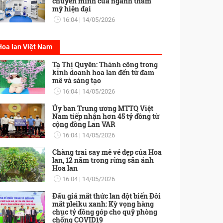
chuyển mình của ngành thẩm
mỹ hiện đại
16:04
14/05/2026
Hoa lan Việt Nam
Tạ Thị Quyên: Thành công trong
kinh doanh hoa lan đến từ đam
mê và sáng tạo
16:04
14/05/2026
Ủy ban Trung ương MTTQ Việt
Nam tiếp nhận hơn 45 tỷ đồng từ
cộng đồng Lan VAR
16:04
14/05/2026
Chàng trai say mê vẻ đẹp của Hoa
lan, 12 năm trong rừng săn ảnh
Hoa lan
16:04
14/05/2026
Đấu giá mắt thức lan đột biến Đôi
mắt pleiku xanh: Kỳ vọng hàng
chục tỷ đồng góp cho quỹ phòng
chống COVID19