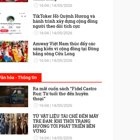
16:04
14/05/2026
TikToker Hồ Quỳnh Hương và
hành trình xây dựng cộng đồng
người theo dõi tích cực
16:04
14/05/2026
Amway Việt Nam thúc đẩy các
sáng kiến vì cộng đồng tại Đồng
bằng sông Cửu Long
16:04
14/05/2026
Văn hóa - Thông tin
Ra mắt cuốn sách “Fidel Castro
Ruz: Từ tuổi thơ đến huyền
thoại”
16:04
14/05/2026
TỪ VẬT LIỆU TÁI CHẾ ĐẾN MÂY
TRE ĐAN: KHI THỜI TRANG
HƯỚNG TỚI PHÁT TRIỂN BỀN
VỮNG
16:04
14/05/2026