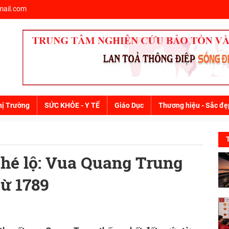
ail.com
hị Trường
SỨC KHỎE - Y TẾ
Giáo Dục
Thương hiệu - Sắc đẹ
hé lộ: Vua Quang Trung
từ 1789