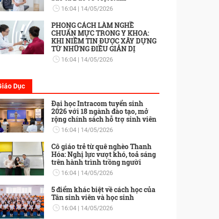
16:04
14/05/2026
PHONG CÁCH LÀM NGHỀ
CHUẨN MỰC TRONG Y KHOA:
KHI NIỀM TIN ĐƯỢC XÂY DỰNG
TỪ NHỮNG ĐIỀU GIẢN DỊ
16:04
14/05/2026
Giáo Dục
Đại học Intracom tuyển sinh
2026 với 18 ngành đào tạo, mở
rộng chính sách hỗ trợ sinh viên
16:04
14/05/2026
Cô giáo trẻ từ quê nghèo Thanh
Hóa: Nghị lực vượt khó, toả sáng
trên hành trình trồng người
16:04
14/05/2026
5 điểm khác biệt về cách học của
Tân sinh viên và học sinh
16:04
14/05/2026