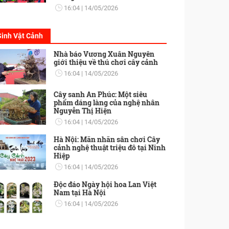
16:04
14/05/2026
Sinh Vật Cảnh
Nhà báo Vương Xuân Nguyên
giới thiệu về thú chơi cây cảnh
16:04
14/05/2026
Cây sanh An Phúc: Một siêu
phẩm dáng làng của nghệ nhân
Nguyễn Thị Hiện
16:04
14/05/2026
Hà Nội: Mãn nhãn sân chơi Cây
cảnh nghệ thuật triệu đô tại Ninh
Hiệp
16:04
14/05/2026
Độc đáo Ngày hội hoa Lan Việt
Nam tại Hà Nội
16:04
14/05/2026