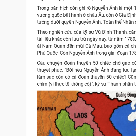
Trong bản hịch còn ghi rõ Nguyễn Ánh là một "
vương quốc bất hạnh ở châu Âu, còn ở Gia Định
tướng dưới quyền Nguyễn Ánh. Toàn thể Nhân dâ
Theo nghiên cứu của kỹ sư Vũ Đình Thanh, căn
tài liệu khác còn lưu trữ ngày nay, từ năm 178
ải Nam Quan đến mũi Cà Mau, bao gồm cả chủ
Phú Quốc. Còn Nguyễn Ánh trong giai đoạn 1788
Câu chuyện đoàn thuyền 50 chiếc chở gạo củ
thuyết phục. “Bởi nếu Nguyễn Ánh đang lưu lạ
làm sao còn có cả đoàn thuyền 50 chiếc? Cũng
chìm (vì thực tế không có)”, kỹ sư Thanh phân t