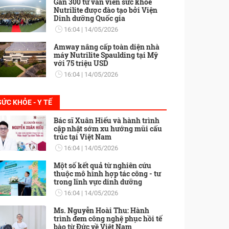
Gần 300 tư vấn viên sức khỏe
Nutrilite được đào tạo bởi Viện
Dinh dưỡng Quốc gia
16:04
14/05/2026
Amway nâng cấp toàn diện nhà
máy Nutrilite Spaulding tại Mỹ
với 75 triệu USD
16:04
14/05/2026
SỨC KHỎE - Y TẾ
Bác sĩ Xuân Hiếu và hành trình
cập nhật sớm xu hướng mũi cấu
trúc tại Việt Nam
16:04
14/05/2026
Một số kết quả từ nghiên cứu
thuộc mô hình hợp tác công - tư
trong lĩnh vực dinh dưỡng
16:04
14/05/2026
Ms. Nguyễn Hoài Thu: Hành
trình đem công nghệ phục hồi tế
bào từ Đức về Việt Nam