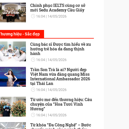
Chinh phục IELTS cùng cơ sở
mới Sedu Academy Cầu Giấy
16:04
14/05/2026
Thương hiệu - Sắc đẹp
Cùng bác sĩ Được tìm hiểu về xu
hướng trẻ hóa da đang thịnh
hành
16:04
14/05/2026
Trần Son Trà là ai? Người đẹp
Việt Nam vừa đăng quang Miss
International Ambassador 2026
tại Thái Lan
16:04
14/05/2026
Từ ước mơ đến thương hiệu: Câu
chuyện của “Hoa Tươi Vinh
Hương”
16:04
14/05/2026
Từ khóa “Đa Công Nghệ” – Bước