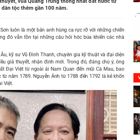
thuyết, vua Quang Trung thống nhất đất nước từ
p dân tộc thêm gần 100 năm.
 Sơn luôn là một bản anh hùng ca rực rỡ với những chiến
ng đó vẫn tồn tại những câu hỏi hóc búa khiến các nhà
 Âu, kỹ sư Vũ Đình Thanh, chuyên gia kỹ thuật và đại diện
u giả thuyết, nhận định mới. Trong đó, đáng chú ý, ông
ất Đại Việt từ ngoài ải Nam Quan đến mũi Cà Mau, bao
 từ năm 1789. Nguyễn Ánh từ 1788 đến 1792 là kẻ khốn
 Việt.