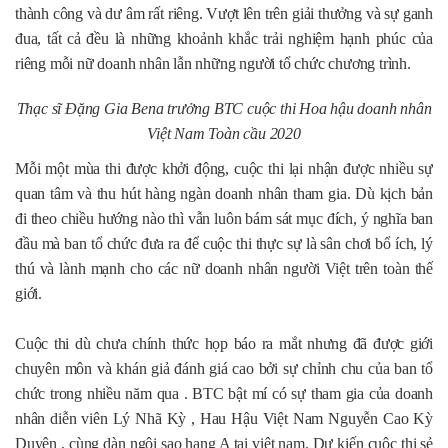
thành công và dư âm rất riêng. Vượt lên trên giải thưởng và sự ganh
đua, tất cả đều là những khoảnh khắc trải nghiệm hạnh phúc của
riêng mỗi nữ doanh nhân lẫn những người tổ chức chương trình.
Thạc sĩ Đặng Gia Bena trưởng BTC cuộc thi Hoa hậu doanh nhân
Việt Nam Toàn cầu 2020
Mỗi một mùa thi được khởi động, cuộc thi lại nhận được nhiều sự
quan tâm và thu hút hàng ngàn doanh nhân tham gia. Dù kịch bản
đi theo chiều hướng nào thì vẫn luôn bám sát mục đích, ý nghĩa ban
đầu mà ban tổ chức đưa ra để cuộc thi thực sự là sân chơi bổ ích, lý
thú và lành mạnh cho các nữ doanh nhân người Việt trên toàn thế
giới.
Cuộc thi dù chưa chính thức họp báo ra mắt nhưng đã được giới
chuyên môn và khán giả đánh giá cao bởi sự chỉnh chu của ban tổ
chức trong nhiều năm qua . BTC bật mí có sự tham gia của doanh
nhân diễn viên Lý Nhã Kỳ , Hau Hậu Việt Nam Nguyễn Cao Kỳ
Duyên , cùng dàn ngôi sao hạng A tại việt nam. Dự kiến cuộc thi sẻ