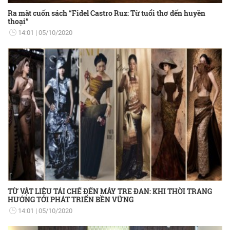
Ra mắt cuốn sách “Fidel Castro Ruz: Từ tuổi thơ đến huyền
thoại”
14:01
05/10/2020
TỪ VẬT LIỆU TÁI CHẾ ĐẾN MÂY TRE ĐAN: KHI THỜI TRANG
HƯỚNG TỚI PHÁT TRIỂN BỀN VỮNG
14:01
05/10/2020