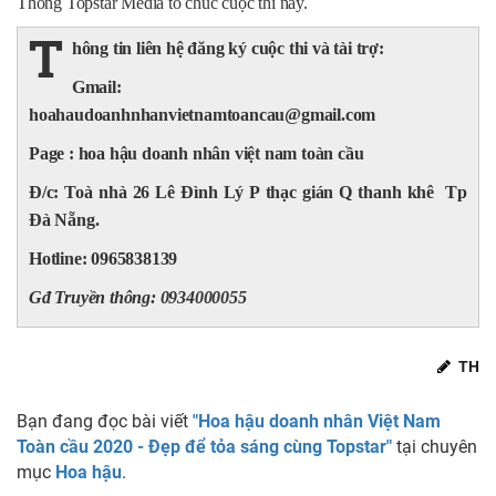
Thông Topstar Media tổ chúc cuộc thi này.
T
hông tin liên hệ đăng ký cuộc thi và tài trợ:
Gmail:
hoahaudoanhnhanvietnamtoancau@gmail.com
Page : hoa hậu doanh nhân việt nam toàn cầu
Đ/c: Toà nhà 26 Lê Đình Lý P thạc gián Q thanh khê Tp
Đà Nẵng.
Hotline: 0965838139
Gđ Truyền thông: 0934000055
TH
Bạn đang đọc bài viết
"Hoa hậu doanh nhân Việt Nam
Toàn cầu 2020 - Đẹp để tỏa sáng cùng Topstar"
tại chuyên
mục
Hoa hậu
.