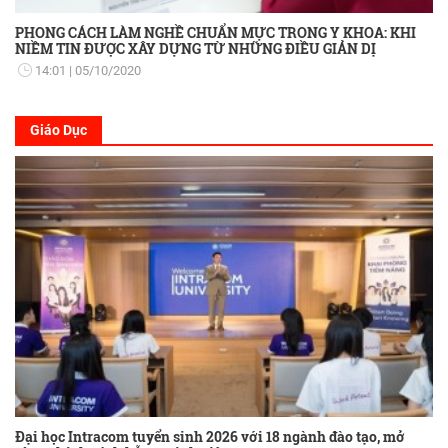
PHONG CÁCH LÀM NGHỀ CHUẨN MỰC TRONG Y KHOA: KHI
NIỀM TIN ĐƯỢC XÂY DỰNG TỪ NHỮNG ĐIỀU GIẢN DỊ
14:01
05/10/2020
Giáo Dục
Đại học Intracom tuyển sinh 2026 với 18 ngành đào tạo, mở