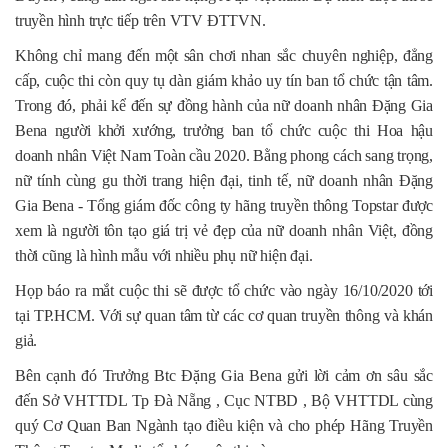
truyền hình trực tiếp trên VTV ĐTTVN.
Không chỉ mang đến một sân chơi nhan sắc chuyên nghiệp, đẳng
cấp, cuộc thi còn quy tụ dàn giám khảo uy tín ban tổ chức tận tâm.
Trong đó, phải kể đến sự đồng hành của nữ doanh nhân Đặng Gia
Bena người khởi xướng, trưởng ban tổ chức cuộc thi Hoa hậu
doanh nhân Việt Nam Toàn cầu 2020. Bằng phong cách sang trọng,
nữ tính cùng gu thời trang hiện đại, tinh tế, nữ doanh nhân Đặng
Gia Bena - Tổng giám đốc công ty hãng truyền thông Topstar được
xem là người tôn tạo giá trị vẻ đẹp của nữ doanh nhân Việt, đồng
thời cũng là hình mẫu với nhiều phụ nữ hiện đại.
Họp báo ra mắt cuộc thi sẽ được tổ chức vào ngày 16/10/2020 tới
tại TP.HCM. Với sự quan tâm từ các cơ quan truyền thông và khán
giả.
Bên cạnh đó Trưởng Btc Đặng Gia Bena gửi lời cảm ơn sâu sắc
đến Sở VHTTDL Tp Đà Nẵng , Cục NTBD , Bộ VHTTDL cùng
quý Cơ Quan Ban Ngành tạo điều kiện và cho phép Hãng Truyền