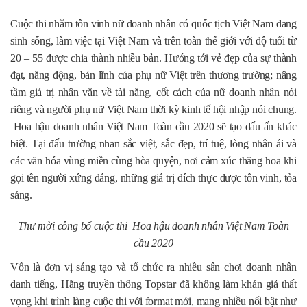
Cuộc thi nhằm tôn vinh nữ doanh nhân có quốc tịch Việt Nam đang
sinh sống, làm việc tại Việt Nam và trên toàn thế giới với độ tuổi từ
20 – 55 được chia thành nhiều bản. Hướng tới vẻ đẹp của sự thành
đạt, năng động, bản lĩnh của phụ nữ Việt trên thương trường; nâng
tầm giá trị nhân văn về tài năng, cốt cách của nữ doanh nhân nói
riêng và người phụ nữ Việt Nam thời kỳ kinh tế hội nhập nói chung.
Hoa hậu doanh nhân Việt Nam Toàn cầu 2020 sẽ tạo dấu ấn khác
biệt. Tại đấu trường nhan sắc việt, sắc đẹp, trí tuệ, lòng nhân ái và
các văn hóa vùng miền cùng hòa quyện, nơi cảm xúc thăng hoa khi
gọi tên người xứng đáng, những giá trị đích thực được tôn vinh, tỏa
sáng.
Thư mời công bố cuộc thi Hoa hậu doanh nhân Việt Nam Toàn
cầu 2020
Vốn là đơn vị sáng tạo và tổ chức ra nhiều sân chơi doanh nhân
danh tiếng, Hãng truyền thông Topstar đã không làm khán giả thất
vọng khi trình làng cuộc thi với format mới, mang nhiều nổi bật như