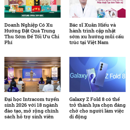
Doanh Nghiệp Có Xu
Bác sĩ Xuân Hiếu và
Hướng Đặt Quà Trung
hành trình cập nhật
Thu Sớm Để Tối Ưu Chi
sớm xu hướng mũi cấu
Phí
trúc tại Việt Nam
Đại học Intracom tuyển
Galaxy Z Fold 8 có thể
sinh 2026 với 18 ngành
trở thành lựa chọn đáng
đào tạo, mở rộng chính
chờ cho người làm việc
sách hỗ trợ sinh viên
di động