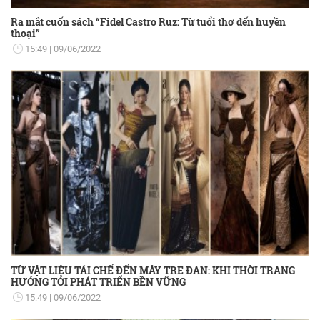
Ra mắt cuốn sách “Fidel Castro Ruz: Từ tuổi thơ đến huyền
thoại”
15:49
09/06/2022
TỪ VẬT LIỆU TÁI CHẾ ĐẾN MÂY TRE ĐAN: KHI THỜI TRANG
HƯỚNG TỚI PHÁT TRIỂN BỀN VỮNG
15:49
09/06/2022