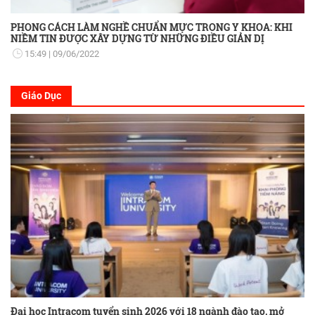
PHONG CÁCH LÀM NGHỀ CHUẨN MỰC TRONG Y KHOA: KHI
NIỀM TIN ĐƯỢC XÂY DỰNG TỪ NHỮNG ĐIỀU GIẢN DỊ
15:49
09/06/2022
Giáo Dục
Đại học Intracom tuyển sinh 2026 với 18 ngành đào tạo, mở