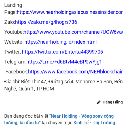
Landing
Page:
https://www.nearholdingasiabusinessinsider.com
Zalo:
https://zalo.me/g/lhogrs736
Youtube:
https://www.youtube.com/channel/UCW6va
Website:
https://nearholding.io/index.html
Twitter:
https://twitter.com/Enterta44399705
Telegram:
https://t.me/+d6BtvM4cBP0wYjg1
Facebook:
https://www.facebook.com/NEHblockchain
Địa chỉ: Biệt Thự 47, Đường số 4, Vinhome Ba Son, Bến
Nghé, Quận 1, TP.HCM
Hằng Hằng
Bạn đang đọc bài viết
"Near Holding - Vòng xoay cộng
hưởng, tái đầu tư"
tại chuyên mục
Kinh Tế - Thị Trường
.