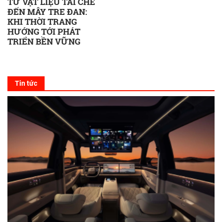
TỪ VẬT LIỆU TÁI CHẾ
ĐẾN MÂY TRE ĐAN:
KHI THỜI TRANG
HƯỚNG TỚI PHÁT
TRIỂN BỀN VỮNG
Tin tức