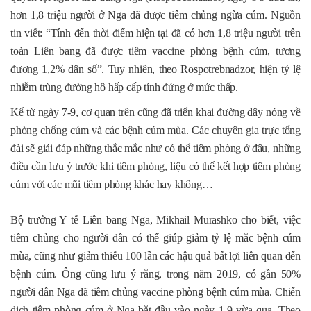
hơn 1,8 triệu người ở Nga đã được tiêm chủng ngừa cúm. Nguồn
tin viết: “Tính đến thời điểm hiện tại đã có hơn 1,8 triệu người trên
toàn Liên bang đã được tiêm vaccine phòng bệnh cúm, tương
đương 1,2% dân số”. Tuy nhiên, theo Rospotrebnadzor, hiện tỷ lệ
nhiễm trùng đường hô hấp cấp tính đứng ở mức thấp.
Kể từ ngày 7-9, cơ quan trên cũng đã triển khai đường dây nóng về
phòng chống cúm và các bệnh cúm mùa. Các chuyên gia trực tổng
đài sẽ giải đáp những thắc mắc như có thể tiêm phòng ở đâu, những
điều cần lưu ý trước khi tiêm phòng, liệu có thể kết hợp tiêm phòng
cúm với các mũi tiêm phòng khác hay không…
Bộ trưởng Y tế Liên bang Nga, Mikhail Murashko cho biết, việc
tiêm chủng cho người dân có thể giúp giảm tỷ lệ mắc bệnh cúm
mùa, cũng như giảm thiểu 100 lần các hậu quả bất lợi liên quan đến
bệnh cúm. Ông cũng lưu ý rằng, trong năm 2019, có gần 50%
người dân Nga đã tiêm chủng vaccine phòng bệnh cúm mùa. Chiến
dịch tiêm phòng cúm ở Nga bắt đầu vào ngày 1-9 vừa qua. Theo