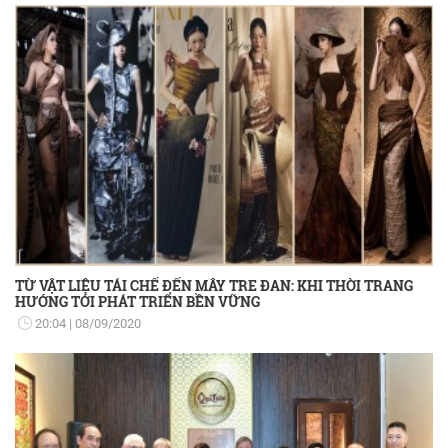
TỪ VẬT LIỆU TÁI CHẾ ĐẾN MÂY TRE ĐAN: KHI THỜI TRANG
HƯỚNG TỚI PHÁT TRIỂN BỀN VỮNG
20:04
08/09/2020