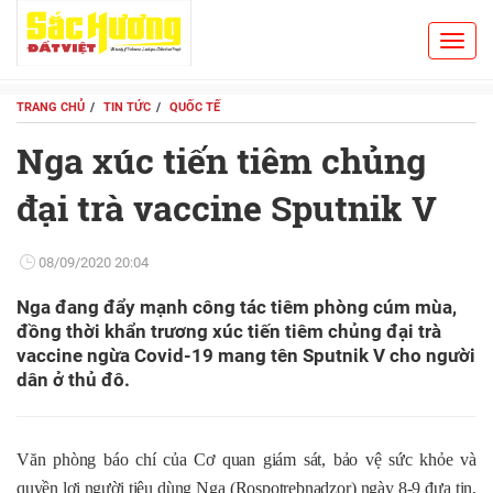
Toggl
Search
navig
TRANG CHỦ
TIN TỨC
QUỐC TẾ
Nga xúc tiến tiêm chủng
đại trà vaccine Sputnik V
08/09/2020 20:04
Nga đang đẩy mạnh công tác tiêm phòng cúm mùa,
đồng thời khẩn trương xúc tiến tiêm chủng đại trà
vaccine ngừa Covid-19 mang tên Sputnik V cho người
dân ở thủ đô.
Văn phòng báo chí của Cơ quan giám sát, bảo vệ sức khỏe và
quyền lợi người tiêu dùng Nga (Rospotrebnadzor) ngày 8-9 đưa tin,