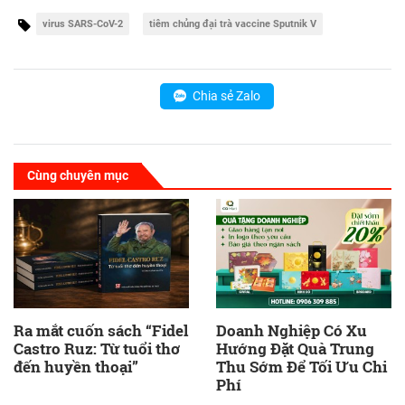
virus SARS-CoV-2
tiêm chủng đại trà vaccine Sputnik V
Chia sẻ Zalo
Cùng chuyên mục
Ra mắt cuốn sách “Fidel
Doanh Nghiệp Có Xu
Castro Ruz: Từ tuổi thơ
Hướng Đặt Quà Trung
đến huyền thoại”
Thu Sớm Để Tối Ưu Chi
Phí