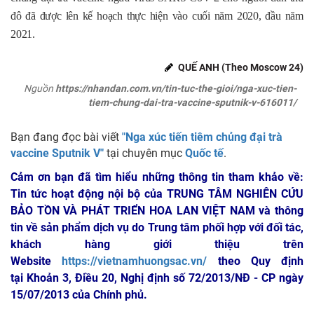
đô đã được lên kế hoạch thực hiện vào cuối năm 2020, đầu năm
2021.
QUẾ ANH (Theo Moscow 24)
Nguồn
https://nhandan.com.vn/tin-tuc-the-gioi/nga-xuc-tien-
tiem-chung-dai-tra-vaccine-sputnik-v-616011/
Bạn đang đọc bài viết
"Nga xúc tiến tiêm chủng đại trà
vaccine Sputnik V"
tại chuyên mục
Quốc tế
.
Cảm ơn bạn đã tìm hiểu những thông tin tham khảo về:
Tin tức hoạt động nội bộ của TRUNG TÂM NGHIÊN CỨU
BẢO TỒN VÀ PHÁT TRIỂN HOA LAN VIỆT NAM
và thông
tin về sản phẩm dịch vụ do Trung tâm phối hợp với đối tác,
khách hàng giới thiệu trên
Website
https://vietnamhuongsac.vn/
theo Quy định
tại Khoản 3, Điều 20, Nghị định số 72/2013/NĐ - CP ngày
15/07/2013 của Chính phủ.