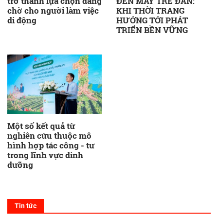
trở thành lựa chọn đáng
ĐẾN MÂY TRE ĐAN:
chờ cho người làm việc
KHI THỜI TRANG
di động
HƯỚNG TỚI PHÁT
TRIỂN BỀN VỮNG
Một số kết quả từ
nghiên cứu thuộc mô
hình hợp tác công - tư
trong lĩnh vực dinh
dưỡng
Tin tức