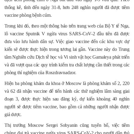
thống kê, tính đến ngày 31-8, hơn 248 nghìn người đã được tiêm
vaccine phòng bệnh cúm.
Trong khi đó, theo một thông báo trên trang web của Bộ Y tế Nga,
lô vaccine Sputnik V ngừa virus SARS-CoV-2 đầu tiên đã được
đưa vào lưu hành dân sự. Việc giao vaccine đến các khu vực dự
kiến sẽ được thực hiện trong tương lai gần. Vaccine này do Trung
tâm Nghiên cứu Dịch tễ học và Vi sinh vật học Gamaleya phát triển
và đã vượt qua các quy trình kiểm tra chất lượng cần thiết trong các
phòng thí nghiệm của Roszdravnadzor.
Hiện ba phòng khám đa khoa ở Moscow là phòng khám số 2, 220
và 62 đã nhận vaccine để tiến hành các thử nghiệm lâm sàng giai
đoạn 3, được thực hiện sau đăng ký, dự kiến khoảng 40 nghìn
người sẽ được tiêm vaccine, bao gồm cả những người nhận được
giả dược.
Thị trưởng Moscow Sergei Sobyanin cũng tuyên bố, việc tiêm
chủng đại trà vaccine ngừa virus SARS-CoV-2 cho người dân thủ