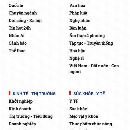
Quốc tế
Văn hóa
Chuyên ngành
Pháp luật
Đời sống - Xã hội
Nghệ nhân
Tin hot 24h
Bàn luận
Nhân Ái
Ẩm thực 4 phương
Cảnh báo
Tập tục - Truyền thống
Thể thao
Hoa hậu
Nghệ sĩ
Việt Nam - Đất nước - Con
người
KINH TẾ - THỊ TRƯỜNG
SỨC KHỎE - Y TẾ
Khởi nghiệp
Y Tế
Kinh doanh
Sức khỏe
Thị trường - Tiêu dùng
Mẹo vặt y khoa
Doanh nghiệp
Thực phẩm chức năng