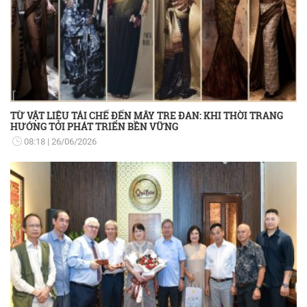
TỪ VẬT LIỆU TÁI CHẾ ĐẾN MÂY TRE ĐAN: KHI THỜI TRANG
HƯỚNG TỚI PHÁT TRIỂN BỀN VỮNG
08:18
26/06/2026