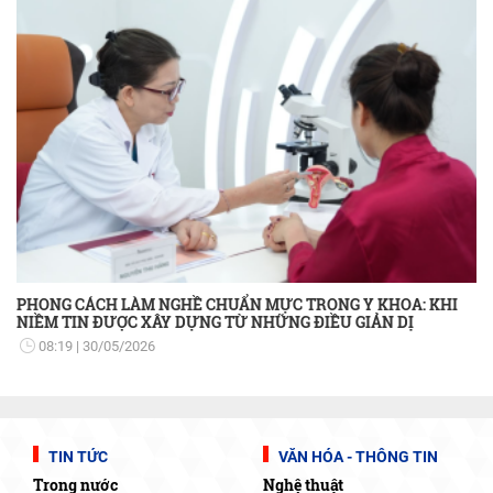
PHONG CÁCH LÀM NGHỀ CHUẨN MỰC TRONG Y KHOA: KHI
NIỀM TIN ĐƯỢC XÂY DỰNG TỪ NHỮNG ĐIỀU GIẢN DỊ
08:19
30/05/2026
TIN TỨC
VĂN HÓA - THÔNG TIN
Trong nước
Nghệ thuật