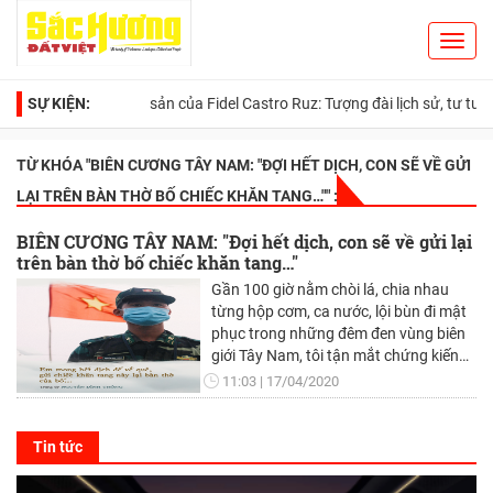
Toggl
Search
navig
SỰ KIỆN:
Di sản của Fidel Castro Ruz: Tượng đài lịch sử, tư tưởng nhâ
TỪ KHÓA "
BIÊN CƯƠNG TÂY NAM: "ĐỢI HẾT DỊCH, CON SẼ VỀ GỬI
LẠI TRÊN BÀN THỜ BỐ CHIẾC KHĂN TANG…"
" :
BIÊN CƯƠNG TÂY NAM: "Đợi hết dịch, con sẽ về gửi lại
trên bàn thờ bố chiếc khăn tang…"
Gần 100 giờ nằm chòi lá, chia nhau
từng hộp cơm, ca nước, lội bùn đi mật
phục trong những đêm đen vùng biên
giới Tây Nam, tôi tận mắt chứng kiến
đầy đủ sự vất vả của hàng trăm chiến
11:03
17/04/2020
sĩ bộ đội biên phòng - những người
hùng tham gia tuyến đầu chống lại "kẻ
thù" vô hình: virus Corona.
Tin tức