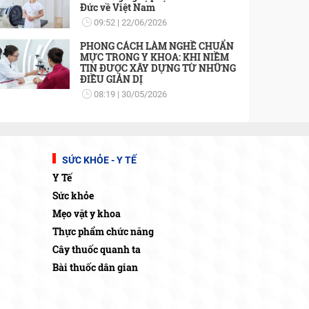
Đức về Việt Nam
09:52
22/06/2026
PHONG CÁCH LÀM NGHỀ CHUẨN
MỰC TRONG Y KHOA: KHI NIỀM
TIN ĐƯỢC XÂY DỰNG TỪ NHỮNG
ĐIỀU GIẢN DỊ
08:19
30/05/2026
SỨC KHỎE - Y TẾ
Y Tế
Sức khỏe
Mẹo vặt y khoa
Thực phẩm chức năng
Cây thuốc quanh ta
Bài thuốc dân gian