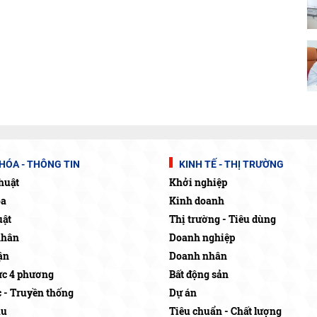
HÓA - THÔNG TIN
KINH TẾ - THỊ TRƯỜNG
huật
Khởi nghiệp
óa
Kinh doanh
uật
Thị trường - Tiêu dùng
nhân
Doanh nghiệp
ận
Doanh nhân
c 4 phương
Bất động sản
c - Truyền thống
Dự án
ậu
Tiêu chuẩn - Chất lượng