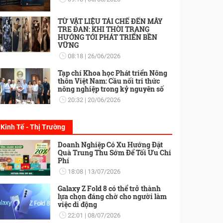
TỪ VẬT LIỆU TÁI CHẾ ĐẾN MÂY
TRE ĐAN: KHI THỜI TRANG
HƯỚNG TỚI PHÁT TRIỂN BỀN
VỮNG
08:18
26/06/2026
Tạp chí Khoa học Phát triển Nông
thôn Việt Nam: Cầu nối tri thức
nông nghiệp trong kỷ nguyên số
20:32
20/06/2026
Kinh Tế - Thị Trường
Doanh Nghiệp Có Xu Hướng Đặt
Quà Trung Thu Sớm Để Tối Ưu Chi
Phí
18:08
13/07/2026
Galaxy Z Fold 8 có thể trở thành
lựa chọn đáng chờ cho người làm
việc di động
22:01
08/07/2026