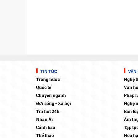
TIN TỨC
VĂN 
Trong nước
Nghệ t
Quốc tế
Văn h
Chuyên ngành
Pháp l
Đời sống - Xã hội
Nghệ 
Tin hot 24h
Bàn lu
Nhân Ái
Ẩm thự
Cảnh báo
Tập tụ
Thể thao
Hoa h