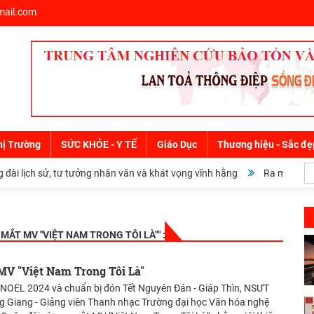
ail.com
hị Trường
SỨC KHỎE - Y TẾ
Giáo Dục
Thương hiệu - Sắc đẹ
i lịch sử, tư tưởng nhân văn và khát vọng vĩnh hằng
Ra mắt cuốn sác
MẮT MV "VIỆT NAM TRONG TÔI LÀ"
" :
V "Việt Nam Trong Tôi Là"
NOEL 2024 và chuẩn bị đón Tết Nguyên Đán - Giáp Thìn, NSƯT
 Giang - Giảng viên Thanh nhạc Trường đại học Văn hóa nghệ