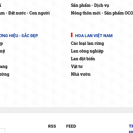
ĩ
Sản phẩm - Dịch vụ
am - Đất nước - Con người
Nông thôn mới - Sản phẩm OC
NG HIỆU - SẮC ĐẸP
HOA LAN VIỆT NAM
ẹp
Các loại lan rừng
mỹ
Lan công nghiệp
Lan đột biến
rang
Vật tư
rường
Nhà vườn
RSS
FEED
T
H