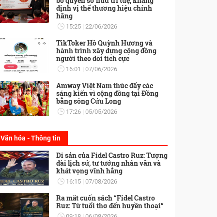
bố quyền sở hữu trí tuệ, khẳng
định vị thế thương hiệu chính
hãng
15:25
22/06/2026
TikToker Hồ Quỳnh Hương và
hành trình xây dựng cộng đồng
người theo dõi tích cực
16:01
07/06/2026
Amway Việt Nam thúc đẩy các
sáng kiến vì cộng đồng tại Đồng
bằng sông Cửu Long
17:26
05/05/2026
Văn hóa - Thông tin
Di sản của Fidel Castro Ruz: Tượng
đài lịch sử, tư tưởng nhân văn và
khát vọng vĩnh hằng
16:15
07/08/2026
Ra mắt cuốn sách “Fidel Castro
Ruz: Từ tuổi thơ đến huyền thoại”
09:18
06/08/2026