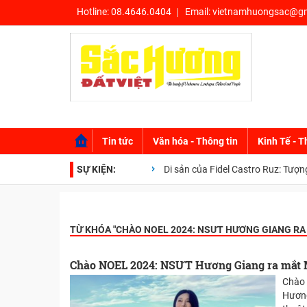
Hotline:
08.4646.0404
Email:
vietnamhuongsac@gm
Tin tức
Văn hóa - Thông tin
Kinh Tế - T
SỰ KIỆN:
Di sản của Fidel Castro Ruz: Tượng đà
TỪ KHÓA "
CHÀO NOEL 2024: NSƯT HƯƠNG GIANG RA 
Chào NOEL 2024: NSƯT Hương Giang ra mắt M
Chào 
Hương