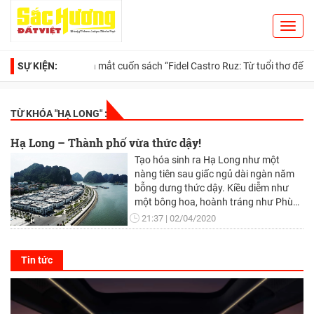
Toggl
Search
navig
SỰ KIỆN:
Ra mắt cuốn sách “Fidel Castro Ruz: Từ tuổi thơ đến huyền t
TỪ KHÓA "
HẠ LONG
" :
Hạ Long – Thành phố vừa thức dậy!
Tạo hóa sinh ra Hạ Long như một
nàng tiên sau giấc ngủ dài ngàn năm
bỗng dưng thức dậy. Kiều diễm như
một bông hoa, hoành tráng như Phù
Đổng vươn mình lớn dậy - Hạ Long
21:37
02/04/2020
đang chuyển mình sang trang mới -
Thành phố giàu, đẹp, phồn vinh và hiện
đại!
Tin tức