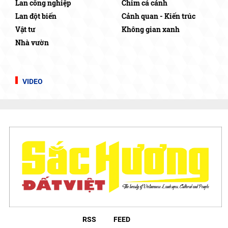
Lan công nghiệp
Chim cá cảnh
Lan đột biến
Cảnh quan - Kiến trúc
Vật tư
Không gian xanh
Nhà vườn
VIDEO
RSS
FEED