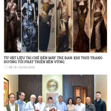
TỪ VẬT LIỆU TÁI CHẾ ĐẾN MÂY TRE ĐAN: KHI THỜI TRANG
HƯỚNG TỚI PHÁT TRIỂN BỀN VỮNG
08:18
26/06/2026