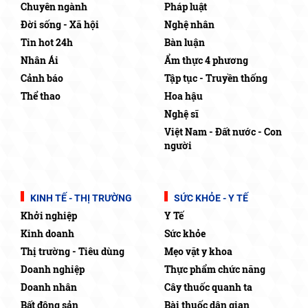
Chuyên ngành
Pháp luật
Đời sống - Xã hội
Nghệ nhân
Tin hot 24h
Bàn luận
Nhân Ái
Ẩm thực 4 phương
Cảnh báo
Tập tục - Truyền thống
Thể thao
Hoa hậu
Nghệ sĩ
Việt Nam - Đất nước - Con
người
KINH TẾ - THỊ TRƯỜNG
SỨC KHỎE - Y TẾ
Khởi nghiệp
Y Tế
Kinh doanh
Sức khỏe
Thị trường - Tiêu dùng
Mẹo vặt y khoa
Doanh nghiệp
Thực phẩm chức năng
Doanh nhân
Cây thuốc quanh ta
Bất động sản
Bài thuốc dân gian