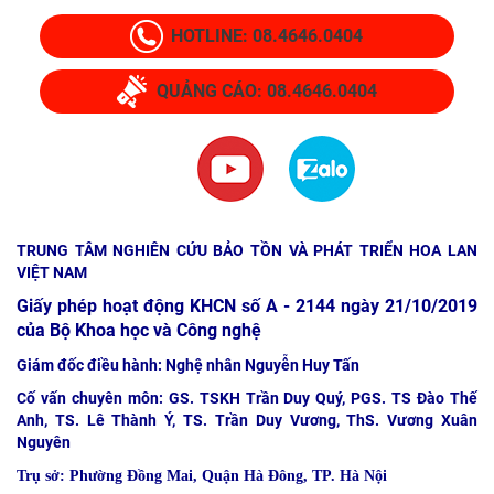
HOTLINE: 08.4646.0404
QUẢNG CÁO: 08.4646.0404
TRUNG TÂM NGHIÊN CỨU BẢO TỒN VÀ PHÁT TRIỂN HOA LAN
VIỆT NAM
Giấy phép hoạt động KHCN số A - 2144 ngày 21/10/2019
của Bộ Khoa học và Công nghệ
Giám đốc điều hành: Nghệ nhân Nguyễn Huy Tấn
Cố vấn chuyên môn: GS. TSKH Trần Duy Quý, PGS. TS Đào Thế
Anh, TS. Lê Thành Ý, TS. Trần Duy Vương, ThS. Vương Xuân
Nguyên
Trụ sở:
Phường Đồng Mai, Quận Hà Đông, TP. Hà Nội