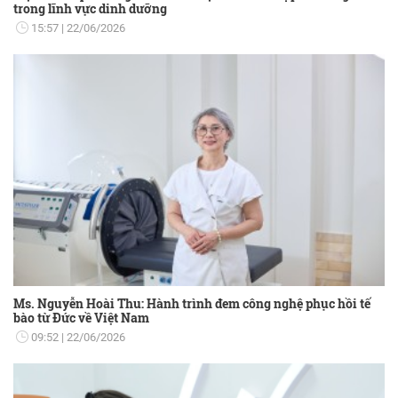
trong lĩnh vực dinh dưỡng
15:57
22/06/2026
Ms. Nguyễn Hoài Thu: Hành trình đem công nghệ phục hồi tế
bào từ Đức về Việt Nam
09:52
22/06/2026