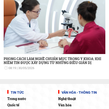
PHONG CÁCH LÀM NGHỀ CHUẨN MỰC TRONG Y KHOA: KHI
NIỀM TIN ĐƯỢC XÂY DỰNG TỪ NHỮNG ĐIỀU GIẢN DỊ
08:19
30/05/2026
TIN TỨC
VĂN HÓA - THÔNG TIN
Trong nước
Nghệ thuật
Quốc tế
Văn hóa