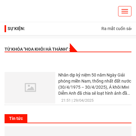
Toggl
Search
navig
SỰ KIỆN:
Ra mắt cuốn sách “
TỪ KHÓA "
HOA KHÔI HÀ THÀNH
" :
“Hoa khôi Hà Thành” Mivi Diễm Anh duyên dáng áo
dài, gửi gắm lòng tự hào dịp đại lễ 30/4
Nhân dịp kỷ niệm 50 năm Ngày Giải
phóng miền Nam, thống nhất đất nước
(30/4/1975 – 30/4/2025), Á khôi Mivi
Diễm Anh đã chia sẻ loạt hình ảnh đầy
cảm xúc trên mạng xã hội. Xuất hiện
21:51
29/04/2025
rạng rỡ trong tà áo dài trắng truyền
thống, tay cầm lá cờ Tổ quốc, Diễm
Anh ghi lại khoảnh khắc đầy tự hào tại
Tin tức
khu vực Lăng Chủ tịch Hồ Chí Minh.