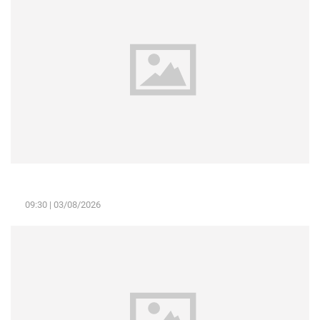
Volkswagen ID. ERA 9X mở bán tại Việt Nam: SUV EREV cỡ
lớn, giá dự kiến dưới 3 tỷ đồng
09:30
03/08/2026