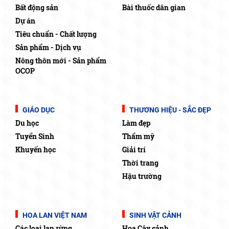
Bất động sản
Bài thuốc dân gian
Dự án
Tiêu chuẩn - Chất lượng
Sản phẩm - Dịch vụ
Nông thôn mới - Sản phẩm
OCOP
GIÁO DỤC
THƯƠNG HIỆU - SẮC ĐẸP
Du học
Làm đẹp
Tuyển Sinh
Thẩm mỹ
Khuyến học
Giải trí
Thời trang
Hậu trường
HOA LAN VIỆT NAM
SINH VẬT CẢNH
Các loại lan rừng
Hoa Cây cảnh