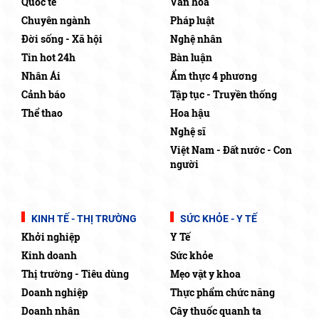
Quốc tế
Văn hóa
Chuyên ngành
Pháp luật
Đời sống - Xã hội
Nghệ nhân
Tin hot 24h
Bàn luận
Nhân Ái
Ẩm thực 4 phương
Cảnh báo
Tập tục - Truyền thống
Thể thao
Hoa hậu
Nghệ sĩ
Việt Nam - Đất nước - Con
người
KINH TẾ - THỊ TRƯỜNG
SỨC KHỎE - Y TẾ
Khởi nghiệp
Y Tế
Kinh doanh
Sức khỏe
Thị trường - Tiêu dùng
Mẹo vặt y khoa
Doanh nghiệp
Thực phẩm chức năng
Doanh nhân
Cây thuốc quanh ta