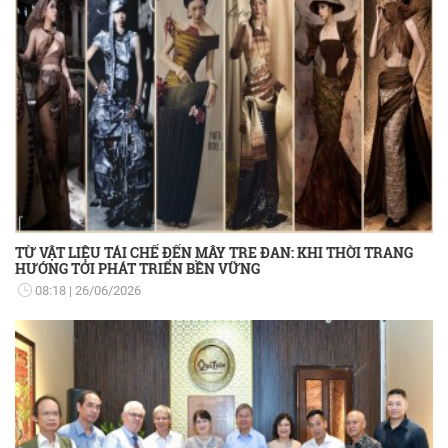
TỪ VẬT LIỆU TÁI CHẾ ĐẾN MÂY TRE ĐAN: KHI THỜI TRANG
HƯỚNG TỚI PHÁT TRIỂN BỀN VỮNG
08:18
26/06/2026