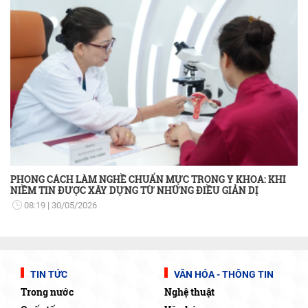
PHONG CÁCH LÀM NGHỀ CHUẨN MỰC TRONG Y KHOA: KHI
NIỀM TIN ĐƯỢC XÂY DỰNG TỪ NHỮNG ĐIỀU GIẢN DỊ
08:19
30/05/2026
TIN TỨC
VĂN HÓA - THÔNG TIN
Trong nước
Nghệ thuật