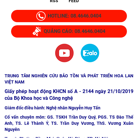
RSS
FEED
HOTLINE: 08.4646.0404
QUẢNG CÁO: 08.4646.0404
TRUNG TÂM NGHIÊN CỨU BẢO TỒN VÀ PHÁT TRIỂN HOA LAN
VIỆT NAM
Giấy phép hoạt động KHCN số A - 2144 ngày 21/10/2019
của Bộ Khoa học và Công nghệ
Giám đốc điều hành: Nghệ nhân Nguyễn Huy Tấn
Cố vấn chuyên môn: GS. TSKH Trần Duy Quý, PGS. TS Đào Thế
Anh, TS. Lê Thành Ý, TS. Trần Duy Vương, ThS. Vương Xuân
Nguyên