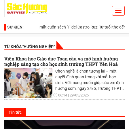
Toggl
Search
navig
SỰ KIỆN:
Ra mắt cuốn sách “Fidel Castro Ruz: Từ tuổi thơ đến huyền th
TỪ KHÓA "
HƯỚNG NGHIỆP
" :
Viện Khoa học Giáo dục Toàn cầu và mô hình hướng
nghiệp sáng tạo cho học sinh trường THPT Yên Hoà
Chọn nghề là chọn tương lai – một
quyết định quan trọng với mỗi học
sinh. Với mong muốn giúp các em định
hướng sớm, ngày 24/5, Trường THPT
Yên Hòa phối hợp cùng Viện Khoa học
06:14
29/05/2025
Giáo dục Toàn cầu tổ chức chương
trình trải nghiệm nghề nghiệp, mang
đến cơ hội “chạm tay vào nghề”, từ đó
Tin tức
khám phá bản thân và xây dựng lộ
trình phù hợp cho hành trình trưởng
thành.