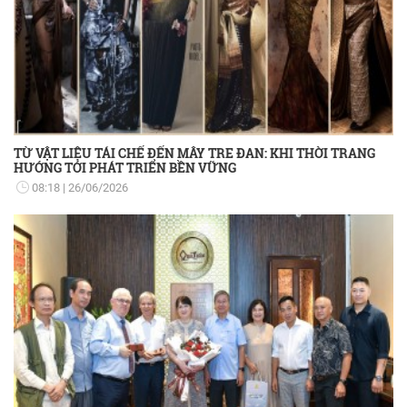
TỪ VẬT LIỆU TÁI CHẾ ĐẾN MÂY TRE ĐAN: KHI THỜI TRANG
HƯỚNG TỚI PHÁT TRIỂN BỀN VỮNG
08:18
26/06/2026