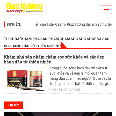
Toggl
Search
navig
SỰ KIỆN:
Di sản của Fidel Castro Ruz: Tượng đài lịch sử, tư tưởng nhâ
TỪ KHÓA "
KHÁM PHÁ SẢN PHẨM CHĂM SÓC SỨC KHỎE VÀ SẮC
ĐẸP HÀNG ĐẦU TỪ THIÊN NHIÊN
" :
Khám phá sản phẩm chăm sóc sức khỏe và sắc đẹp
hàng đầu từ thiên nhiên
Trong cuộc sống hiện đại, việc duy trì
sức khỏe và vẻ đẹp là mối quan tâm
hàng đầu của nhiều người. Dưới đây là
6 sản phẩm nổi bật từ thiên nhiên, giúp
bạn chăm sóc toàn diện từ trong ra
14:25
01/03/2025
ngoài.
Tin tức