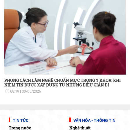
PHONG CÁCH LÀM NGHỀ CHUẨN MỰC TRONG Y KHOA: KHI
NIỀM TIN ĐƯỢC XÂY DỰNG TỪ NHỮNG ĐIỀU GIẢN DỊ
08:19
30/05/2026
TIN TỨC
VĂN HÓA - THÔNG TIN
Trong nước
Nghệ thuật