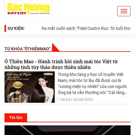
Toggl
Search
navig
SỰ KIỆN:
Ra mắt cuốn sách “Fidel Castro Ruz: Từ tuổi thơ đến huyề
TỪ KHÓA "
ÔTHIÊNMAO
" :
Ô Thiên Mao - Hành trình hồi sinh mái tóc Việt từ
những tinh túy thảo dược thiên nhiên
Trong kho tàng y học cổ truyền Việt
Nam, mái tóc từ lâu đã được coi là
“vương miện tự nhiên” của con người.
Ông bà ta vẫn thường nói: “Cái răng
cái tóc là vóc con người”. Thế nhưng,
08:04
30/08/2025
nhịp sống hiện đại với căng thẳng, áp
lực, thói quen thức khuya, ăn uống
thiếu cân bằng… đã khiến tình trạng
Tin tức
rụng tóc, tóc bạc sớm, hói đầu ngày
càng phổ biến, không chỉ ở phụ nữ sau
sinh, phụ nữ ngoài 30 mà cả nam giới