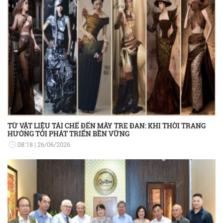
TỪ VẬT LIỆU TÁI CHẾ ĐẾN MÂY TRE ĐAN: KHI THỜI TRANG
HƯỚNG TỚI PHÁT TRIỂN BỀN VỮNG
08:18
26/06/2026