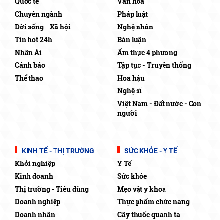
Quốc tế
Văn hóa
Chuyên ngành
Pháp luật
Đời sống - Xã hội
Nghệ nhân
Tin hot 24h
Bàn luận
Nhân Ái
Ẩm thực 4 phương
Cảnh báo
Tập tục - Truyền thống
Thể thao
Hoa hậu
Nghệ sĩ
Việt Nam - Đất nước - Con
người
KINH TẾ - THỊ TRƯỜNG
SỨC KHỎE - Y TẾ
Khởi nghiệp
Y Tế
Kinh doanh
Sức khỏe
Thị trường - Tiêu dùng
Mẹo vặt y khoa
Doanh nghiệp
Thực phẩm chức năng
Doanh nhân
Cây thuốc quanh ta