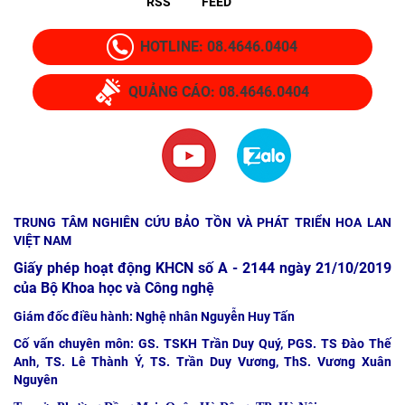
RSS
FEED
HOTLINE: 08.4646.0404
QUẢNG CÁO: 08.4646.0404
TRUNG TÂM NGHIÊN CỨU BẢO TỒN VÀ PHÁT TRIỂN HOA LAN
VIỆT NAM
Giấy phép hoạt động KHCN số A - 2144 ngày 21/10/2019
của Bộ Khoa học và Công nghệ
Giám đốc điều hành: Nghệ nhân Nguyễn Huy Tấn
Cố vấn chuyên môn: GS. TSKH Trần Duy Quý, PGS. TS Đào Thế
Anh, TS. Lê Thành Ý, TS. Trần Duy Vương, ThS. Vương Xuân
Nguyên