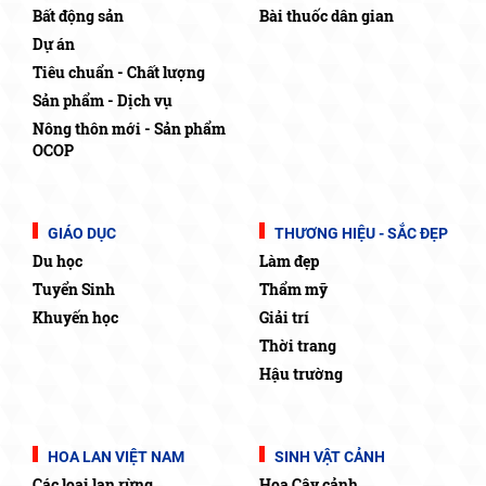
Bất động sản
Bài thuốc dân gian
Dự án
Tiêu chuẩn - Chất lượng
Sản phẩm - Dịch vụ
Nông thôn mới - Sản phẩm
OCOP
GIÁO DỤC
THƯƠNG HIỆU - SẮC ĐẸP
Du học
Làm đẹp
Tuyển Sinh
Thẩm mỹ
Khuyến học
Giải trí
Thời trang
Hậu trường
HOA LAN VIỆT NAM
SINH VẬT CẢNH
Các loại lan rừng
Hoa Cây cảnh