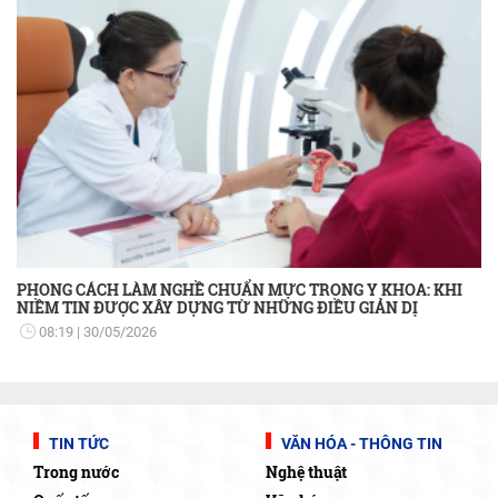
PHONG CÁCH LÀM NGHỀ CHUẨN MỰC TRONG Y KHOA: KHI
NIỀM TIN ĐƯỢC XÂY DỰNG TỪ NHỮNG ĐIỀU GIẢN DỊ
08:19
30/05/2026
TIN TỨC
VĂN HÓA - THÔNG TIN
Trong nước
Nghệ thuật