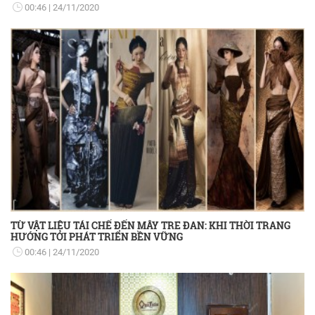
00:46
24/11/2020
TỪ VẬT LIỆU TÁI CHẾ ĐẾN MÂY TRE ĐAN: KHI THỜI TRANG
HƯỚNG TỚI PHÁT TRIỂN BỀN VỮNG
00:46
24/11/2020