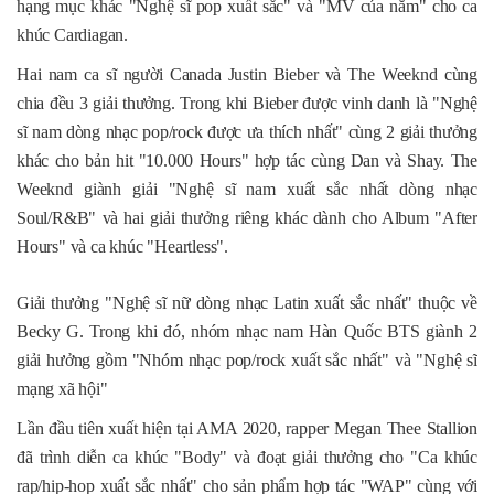
hạng mục khác "Nghệ sĩ pop xuất sắc" và "MV của năm" cho ca
khúc Cardiagan.
Hai nam ca sĩ người Canada Justin Bieber và The Weeknd cùng
chia đều 3 giải thưởng. Trong khi Bieber được vinh danh là "Nghệ
sĩ nam dòng nhạc pop/rock được ưa thích nhất" cùng 2 giải thưởng
khác cho bản hit "10.000 Hours" hợp tác cùng Dan và Shay. The
Weeknd giành giải "Nghệ sĩ nam xuất sắc nhất dòng nhạc
Soul/R&B" và hai giải thưởng riêng khác dành cho Album "After
Hours" và ca khúc "Heartless".
Giải thưởng "Nghệ sĩ nữ dòng nhạc Latin xuất sắc nhất" thuộc về
Becky G. Trong khi đó, nhóm nhạc nam Hàn Quốc BTS giành 2
giải hưởng gồm "Nhóm nhạc pop/rock xuất sắc nhất" và "Nghệ sĩ
mạng xã hội"
Lần đầu tiên xuất hiện tại AMA 2020, rapper Megan Thee Stallion
đã trình diễn ca khúc "Body" và đoạt giải thưởng cho "Ca khúc
rap/hip-hop xuất sắc nhất" cho sản phẩm hợp tác "WAP" cùng với