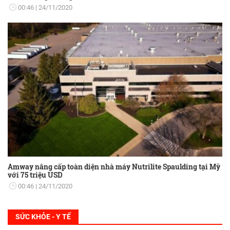
00:46
24/11/2020
Amway nâng cấp toàn diện nhà máy Nutrilite Spaulding tại Mỹ
với 75 triệu USD
00:46
24/11/2020
SỨC KHỎE - Y TẾ