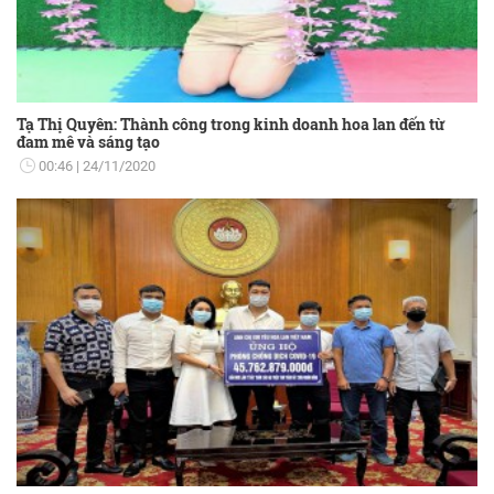
Tạ Thị Quyên: Thành công trong kinh doanh hoa lan đến từ
đam mê và sáng tạo
00:46
24/11/2020