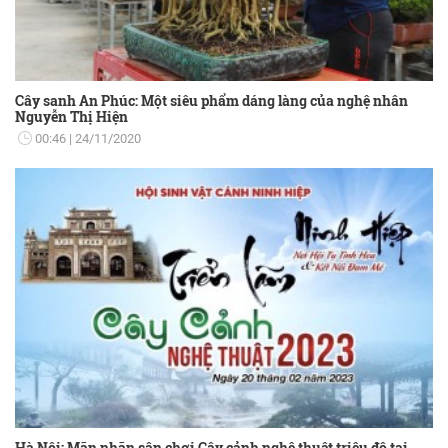
Cây sanh An Phúc: Một siêu phẩm dáng làng của nghệ nhân
Nguyễn Thị Hiện
00:46
24/11/2020
Hà Nội: Mãn nhãn sân chơi Cây cảnh nghệ thuật triệu đô tại