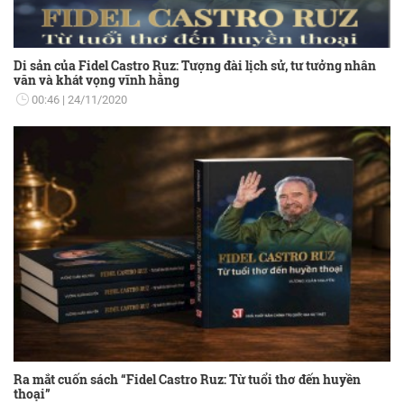
Di sản của Fidel Castro Ruz: Tượng đài lịch sử, tư tưởng nhân
văn và khát vọng vĩnh hằng
00:46
24/11/2020
Ra mắt cuốn sách “Fidel Castro Ruz: Từ tuổi thơ đến huyền
thoại”