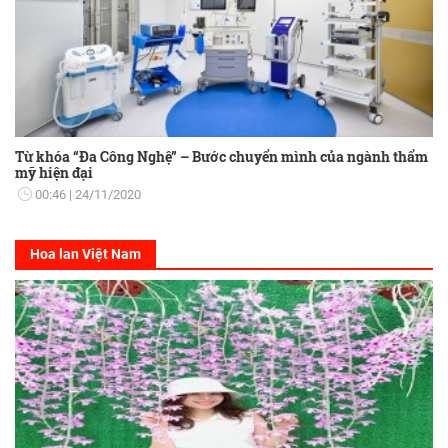
Từ khóa “Đa Công Nghệ” – Bước chuyển mình của ngành thẩm
mỹ hiện đại
00:46
24/11/2020
Hoa lan Việt Nam