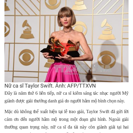
Nữ ca sĩ Taylor Swift. Ảnh: AFP/TTXVN
Đây là năm thứ 6 liên tiếp, nữ ca sĩ kiêm sáng tác nhạc người Mỹ
giành được giải thưởng danh giá do người hâm mộ bình chọn này.
Mặc dù không thể xuất hiện tại lễ trao giải, Taylor Swift đã gửi lời
cảm ơn đến người hâm mộ trong một đoạn ghi hình. Ngoài giải
thưởng quan trọng này, nữ ca sĩ đa tài này còn giành giải tại hai