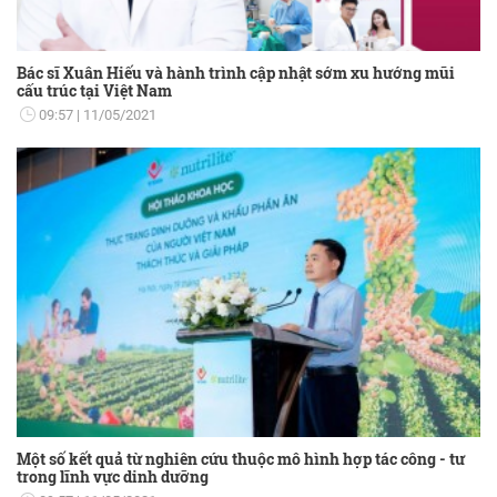
Bác sĩ Xuân Hiếu và hành trình cập nhật sớm xu hướng mũi
cấu trúc tại Việt Nam
09:57
11/05/2021
Một số kết quả từ nghiên cứu thuộc mô hình hợp tác công - tư
trong lĩnh vực dinh dưỡng