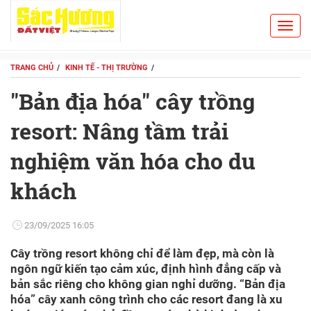
Toggl
Search
navig
TRANG CHỦ
KINH TẾ - THỊ TRƯỜNG
"Bản địa hóa" cây trồng
resort: Nâng tầm trải
nghiệm văn hóa cho du
khách
23/09/2025 16:05
Cây trồng resort không chỉ để làm đẹp, mà còn là
ngôn ngữ kiến tạo cảm xúc, định hình đẳng cấp và
bản sắc riêng cho không gian nghỉ dưỡng. “Bản địa
hóa” cây xanh công trình cho các resort đang là xu