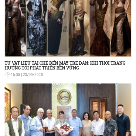
TỪ VẬT LIỆU TÁI CHẾ ĐẾN MÂY TRE ĐAN: KHI THỜI TRANG
HƯỚNG TỚI PHÁT TRIỂN BỀN VỮNG
16:05
23/09/2025