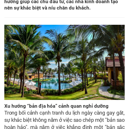
hướng giúp các chủ đầu tư, các nhà kinh doanh tạo
nên sự khác biệt và níu chân du khách.
Xu hướng “bản địa hóa” cảnh quan nghỉ dưỡng
Trong bối cảnh cạnh tranh du lịch ngày càng gay gắt,
sự khác biệt không nằm ở việc sao chép một "bản sao
hoàn hảo", mà nằm ở việc khẳng định một "bản sắc