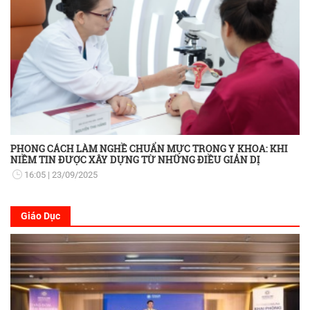
PHONG CÁCH LÀM NGHỀ CHUẨN MỰC TRONG Y KHOA: KHI
NIỀM TIN ĐƯỢC XÂY DỰNG TỪ NHỮNG ĐIỀU GIẢN DỊ
16:05
23/09/2025
Giáo Dục