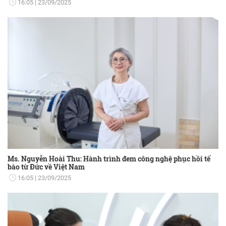
16:05
23/09/2025
Ms. Nguyễn Hoài Thu: Hành trình đem công nghệ phục hồi tế
bào từ Đức về Việt Nam
16:05
23/09/2025