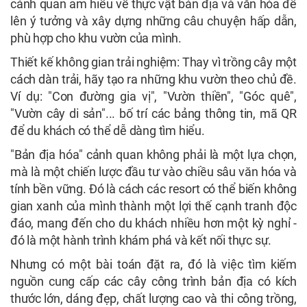
cảnh quan am hiểu về thực vật bản địa và văn hóa để
lên ý tưởng và xây dựng những câu chuyện hấp dẫn,
phù hợp cho khu vườn của mình.
Thiết kế không gian trải nghiệm: Thay vì trồng cây một
cách dàn trải, hãy tạo ra những khu vườn theo chủ đề.
Ví dụ: "Con đường gia vị", "Vườn thiền", "Góc quê",
"Vườn cây di sản"... bố trí các bảng thông tin, mã QR
để du khách có thể dễ dàng tìm hiểu.
"Bản địa hóa" cảnh quan không phải là một lựa chọn,
mà là một chiến lược đầu tư vào chiều sâu văn hóa và
tính bền vững. Đó là cách các resort có thể biến không
gian xanh của mình thành một lợi thế cạnh tranh độc
đáo, mang đến cho du khách nhiều hơn một kỳ nghỉ -
đó là một hành trình khám phá và kết nối thực sự.
Nhưng có một bài toán đặt ra, đó là việc tìm kiếm
nguồn cung cấp các cây công trình bản địa có kích
thước lớn, dáng đẹp, chất lượng cao và thi công trồng,