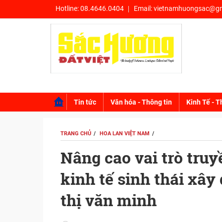
Hotline:
08.4646.0404
Email:
vietnamhuongsac@gm
Tin tức
Văn hóa - Thông tin
Kinh Tế - T
TRANG CHỦ
HOA LAN VIỆT NAM
Nâng cao vai trò truy
kinh tế sinh thái xâ
thị văn minh