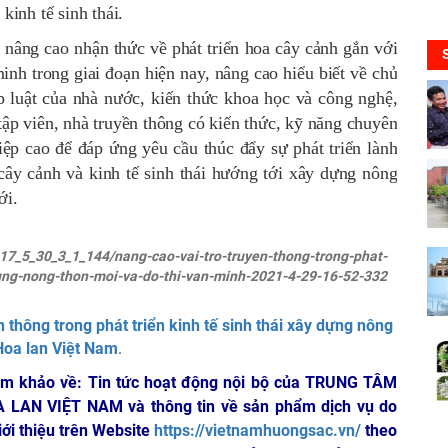
kinh tế sinh thái.
 nâng cao nhận thức về phát triển hoa cây cảnh gắn với
minh trong giai đoạn hiện nay, nâng cao hiểu biết về chủ
p luật của nhà nước, kiến thức khoa học và công nghệ,
tập viên, nhà truyền thông có kiến thức, kỹ năng chuyên
ệp cao để đáp ứng yêu cầu thúc đẩy sự phát triển lành
cây cảnh và kinh tế sinh thái hướng tới xây dựng nông
ới.
2017_5_30_3_1_144/nang-cao-vai-tro-truyen-thong-trong-phat-
-dung-nong-thon-moi-va-do-thi-van-minh-2021-4-29-16-52-332
n thông trong phát triển kinh tế sinh thái xây dựng nông
Hoa lan Việt Nam
.
am khảo về: Tin tức hoạt động nội bộ của TRUNG TÂM
A LAN VIỆT NAM
và thông tin về sản phẩm dịch vụ do
iới thiệu trên Website
https://vietnamhuongsac.vn/
theo