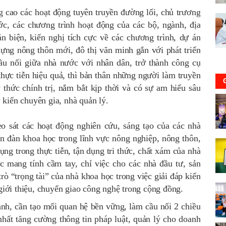
g cao các hoạt động tuyên truyền đường lối, chủ trương
ớc, các chương trình hoạt động của các bộ, ngành, địa
n biện, kiến nghị tích cực về các chương trình, dự án
y dựng nông thôn mới, đô thị văn minh gắn với phát triển
cầu nối giữa nhà nước với nhân dân, trở thành công cụ
thực tiễn hiệu quả, thì bản thân những người làm truyền
 thức chính trị, nắm bắt kịp thời và có sự am hiểu sâu
ý kiến chuyên gia, nhà quản lý.
eo sát các hoạt động nghiên cứu, sáng tạo của các nhà
ễn đàn khoa học trong lĩnh vực nông nghiệp, nông thôn,
ng trong thực tiễn, tận dụng tri thức, chất xám của nhà
c mang tính cầm tay, chỉ việc cho các nhà đầu tư, sản
trò “trọng tài” của nhà khoa học trong việc giải đáp kiến
 giới thiệu, chuyển giao công nghệ trong cộng đồng.
anh, cần tạo mối quan hệ bền vững, làm cầu nối 2 chiều
nhất tăng cường thông tin pháp luật, quản lý cho doanh