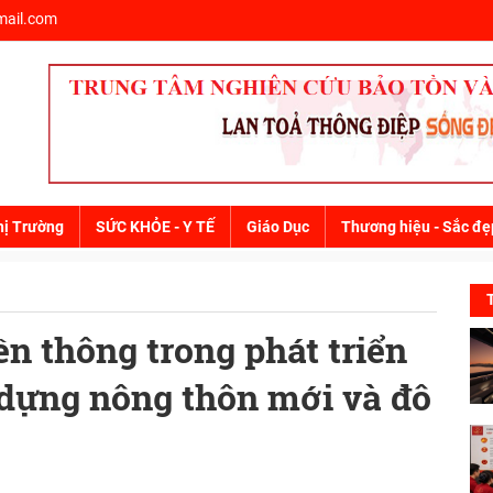
ail.com
hị Trường
SỨC KHỎE - Y TẾ
Giáo Dục
Thương hiệu - Sắc đẹ
ền thông trong phát triển
y dựng nông thôn mới và đô