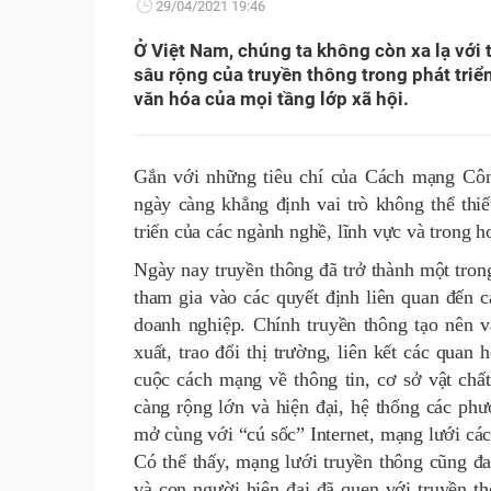
29/04/2021 19:46
Ở Việt Nam, chúng ta không còn xa lạ với 
sâu rộng của truyền thông trong phát triển
văn hóa của mọi tầng lớp xã hội.
Gắn với những tiêu chí của Cách mạng Công
ngày càng khẳng định vai trò không thể thiế
triển của các ngành nghề, lĩnh vực và trong ho
Ngày nay truyền thông đã trở thành một trong
tham gia vào các quyết định liên quan đến 
doanh nghiệp. Chính truyền thông tạo nên va
xuất, trao đổi thị trường, liên kết các quan 
cuộc cách mạng về thông tin, cơ sở vật chấ
càng rộng lớn và hiện đại, hệ thống các ph
mở cùng với “cú sốc” Internet, mạng lưới các
Có thể thấy, mạng lưới truyền thông cũng đ
và con người hiện đại đã quen với truyền t