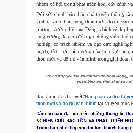
nhóm xã hội trong phát triển hoa, cây cảnh và 
Đối với chính bản thân nhà truyền thông, cần
kinh tế sinh thái, nông thôn mới, đô thị văn 
trương, đường lối của Đảng, chính sách phá
tăng cường đào tạo đội ngũ phóng viên, biên 
nghiệp, có trách nhiệm và đạo đức nghề nghi
mạnh, tích cực, bền vững của lĩnh vực hoa, 
thôn mới và đô thị văn minh trong giai đoạn t
Nguồn
http://vusta.vn/chitiet/tin-hoat-dong_
trien-kinh-te-sinh-thai-xay
Bạn đang đọc bài viết
"Nâng cao vai trò truyề
thôn mới và đô thị văn minh"
tại chuyên mục
Cảm ơn bạn đã tìm hiểu những thông tin th
NGHIÊN CỨU BẢO TỒN VÀ PHÁT TRIỂN HO
Trung tâm phối hợp với đối tác, khách hàng g