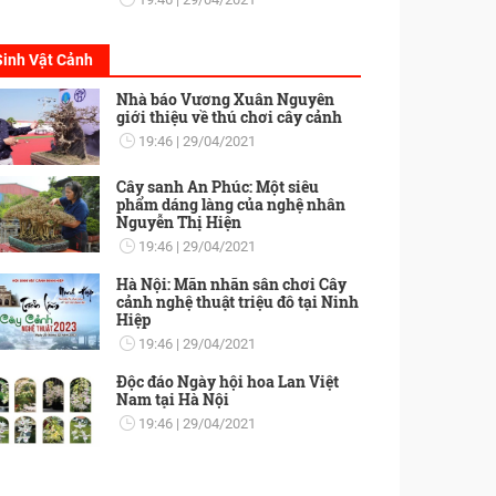
Sinh Vật Cảnh
Nhà báo Vương Xuân Nguyên
giới thiệu về thú chơi cây cảnh
19:46
29/04/2021
Cây sanh An Phúc: Một siêu
phẩm dáng làng của nghệ nhân
Nguyễn Thị Hiện
19:46
29/04/2021
Hà Nội: Mãn nhãn sân chơi Cây
cảnh nghệ thuật triệu đô tại Ninh
Hiệp
19:46
29/04/2021
Độc đáo Ngày hội hoa Lan Việt
Nam tại Hà Nội
19:46
29/04/2021