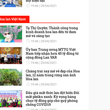
mỹ hiện đại
19:46
29/04/2021
Hoa lan Việt Nam
Tạ Thị Quyên: Thành công trong
kinh doanh hoa lan đến từ đam
mê và sáng tạo
19:46
29/04/2021
Ủy ban Trung ương MTTQ Việt
Nam tiếp nhận hơn 45 tỷ đồng từ
cộng đồng Lan VAR
19:46
29/04/2021
Chàng trai say mê vẻ đẹp của Hoa
lan, 12 năm trong rừng săn ảnh
Hoa lan
19:46
29/04/2021
Đấu giá mắt thức lan đột biến Đôi
mắt pleiku xanh: Kỳ vọng hàng
chục tỷ đồng góp cho quỹ phòng
chống COVID19
19:46
29/04/2021