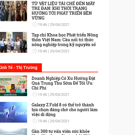
TỪ VẬT LIỆU TÁI CHẾ ĐẾN MÂY
TRE ĐAN: KHI THỜI TRANG
HƯỚNG TỚI PHÁT TRIỂN BỀN
VỮNG
19:46
29/04/2021
Tạp chí Khoa học Phát triển Nông
thôn Việt Nam: Cầu nối tri thức
nông nghiệp trong kỷ nguyên số
19:46
29/04/2021
Kinh Tế - Thị Trường
Doanh Nghiệp Có Xu Hướng Đặt
Quà Trung Thu Sớm Để Tối Ưu
Chi Phí
19:46
29/04/2021
Galaxy Z Fold 8 có thể trở thành
lựa chọn đáng chờ cho người làm
việc di động
19:46
29/04/2021
Gần 300 tư vấn viên sức khỏe