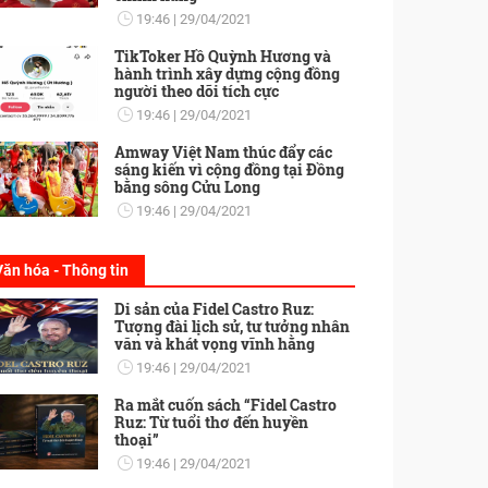
19:46
29/04/2021
TikToker Hồ Quỳnh Hương và
hành trình xây dựng cộng đồng
người theo dõi tích cực
19:46
29/04/2021
Amway Việt Nam thúc đẩy các
sáng kiến vì cộng đồng tại Đồng
bằng sông Cửu Long
19:46
29/04/2021
Văn hóa - Thông tin
Di sản của Fidel Castro Ruz:
Tượng đài lịch sử, tư tưởng nhân
văn và khát vọng vĩnh hằng
19:46
29/04/2021
Ra mắt cuốn sách “Fidel Castro
Ruz: Từ tuổi thơ đến huyền
thoại”
19:46
29/04/2021