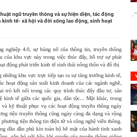
thuật ngữ truyền thông và sự hiện diện, tác động
 kinh tế- xã hội và đời sống lao động, sinh hoạt
 nghiệp 4.0, sự bùng nổ của thông tin, truyền thông
u của khu vực này trong việc thúc đẩy, hỗ trợ sự phát
ạt động phát triển kinh tế sinh thái nông thôn và đô thị
 những khu vực trực tiếp tạo ra sự tăng trưởng kinh tế,
các hoạt động sản xuất kinh doanh của các ngành nghề,
i trò kết nối trong các quy trình thúc đẩy đầu tư, sản
hệ kinh tế giữa các quốc gia, dân tộc... Mặt khác, trong
t và kỹ thuật phục vụ các hoạt động truyền thông ngày
ương tiện truyền thông cũng ngày càng đa dạng và rộng
 phương tiện thông tin điện tử và công nghệ viễn thông.
ang dần dần phủ kín toàn bộ bề mặt của hành tinh xanh
hông, gắn bó với bầu khí quyển của truyền thông giống