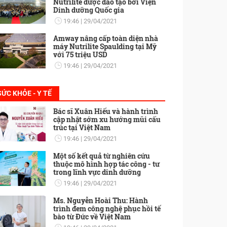
Nutrilite được đào tạo bởi Viện
Dinh dưỡng Quốc gia
19:46
29/04/2021
Amway nâng cấp toàn diện nhà
máy Nutrilite Spaulding tại Mỹ
với 75 triệu USD
19:46
29/04/2021
SỨC KHỎE - Y TẾ
Bác sĩ Xuân Hiếu và hành trình
cập nhật sớm xu hướng mũi cấu
trúc tại Việt Nam
19:46
29/04/2021
Một số kết quả từ nghiên cứu
thuộc mô hình hợp tác công - tư
trong lĩnh vực dinh dưỡng
19:46
29/04/2021
Ms. Nguyễn Hoài Thu: Hành
trình đem công nghệ phục hồi tế
bào từ Đức về Việt Nam