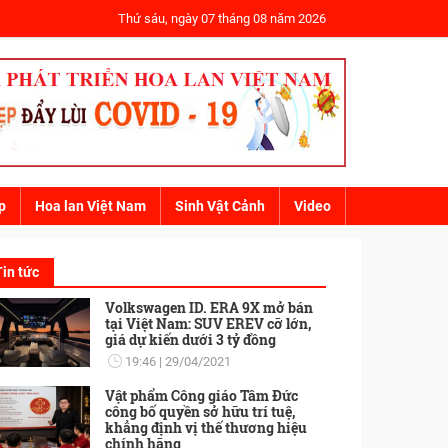
Thứ sáu, ngày 07 tháng 08 năm 2026
p
Hoa lan Việt Nam
Sinh Vật Cảnh
Video
Tin tức
Volkswagen ID. ERA 9X mở bán
tại Việt Nam: SUV EREV cỡ lớn,
giá dự kiến dưới 3 tỷ đồng
19:46
29/04/2021
Vật phẩm Công giáo Tâm Đức
công bố quyền sở hữu trí tuệ,
khẳng định vị thế thương hiệu
chính hãng