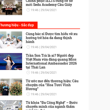
Chinh phục IELTS cùng cơ sở
mới Sedu Academy Cầu Giấy
19:46
29/04/2021
Thương hiệu - Sắc đẹp
Cùng bác sĩ Được tìm hiểu về xu
hướng trẻ hóa da đang thịnh
hành
19:46
29/04/2021
Trần Son Trà là ai? Người đẹp
Việt Nam vừa đăng quang Miss
International Ambassador 2026
tại Thái Lan
19:46
29/04/2021
Từ ước mơ đến thương hiệu: Câu
chuyện của “Hoa Tươi Vinh
Hương”
19:46
29/04/2021
Từ khóa “Đa Công Nghệ” – Bước
chuyển mình của ngành thẩm