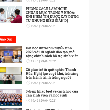
19:46
29/04/2021
PHONG CÁCH LÀM NGHỀ
CHUẨN MỰC TRONG Y KHOA:
KHI NIỀM TIN ĐƯỢC XÂY DỰNG
TỪ NHỮNG ĐIỀU GIẢN DỊ
19:46
29/04/2021
Giáo Dục
Đại học Intracom tuyển sinh
2026 với 18 ngành đào tạo, mở
rộng chính sách hỗ trợ sinh viên
19:46
29/04/2021
Cô giáo trẻ từ quê nghèo Thanh
Hóa: Nghị lực vượt khó, toả sáng
trên hành trình trồng người
19:46
29/04/2021
5 điểm khác biệt về cách học của
Tân sinh viên và học sinh
19:46
29/04/2021