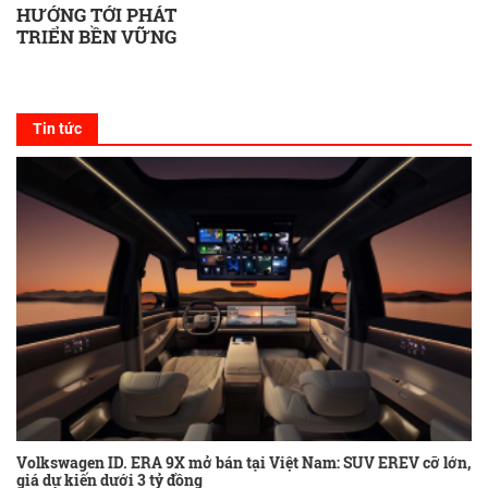
HƯỚNG TỚI PHÁT
TRIỂN BỀN VỮNG
Tin tức
Volkswagen ID. ERA 9X mở bán tại Việt Nam: SUV EREV cỡ lớn,
giá dự kiến dưới 3 tỷ đồng