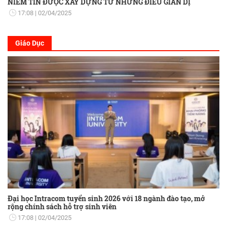
NIỀM TIN ĐƯỢC XÂY DỰNG TỪ NHỮNG ĐIỀU GIẢN DỊ
17:08
02/04/2025
Giáo Dục
Đại học Intracom tuyển sinh 2026 với 18 ngành đào tạo, mở
rộng chính sách hỗ trợ sinh viên
17:08
02/04/2025