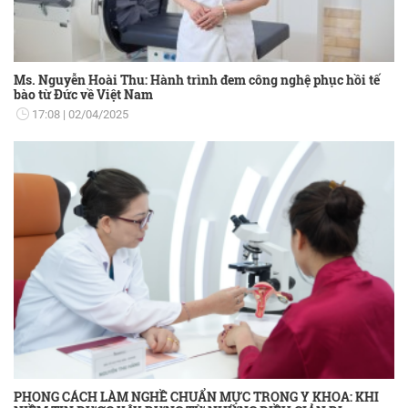
Ms. Nguyễn Hoài Thu: Hành trình đem công nghệ phục hồi tế
bào từ Đức về Việt Nam
17:08
02/04/2025
PHONG CÁCH LÀM NGHỀ CHUẨN MỰC TRONG Y KHOA: KHI