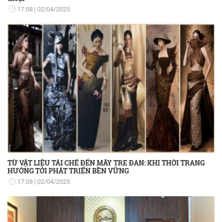
17:08
02/04/2025
TỪ VẬT LIỆU TÁI CHẾ ĐẾN MÂY TRE ĐAN: KHI THỜI TRANG
HƯỚNG TỚI PHÁT TRIỂN BỀN VỮNG
17:08
02/04/2025