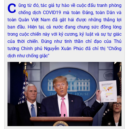
C
ũng từ đó, tác giả tự hào về cuộc đấu tranh phòng
chống dịch COVID19 mà toàn Đảng, toàn Dân và
toàn Quân Việt Nam đã gặt hái được những thắng lợi
ban đầu. Hiện tại, cả nước đang chung sức đồng lòng
trong cuộc chiến này với kỷ cương, kỷ luật và sự tự giác
của thời chiến. Đúng như tinh thần chỉ đạo của Thủ
tướng Chính phủ Nguyễn Xuân Phúc đã chỉ thị "Chống
dịch như chống giặc"