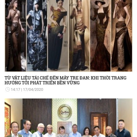
TỪ VẬT LIỆU TÁI CHẾ ĐẾN MÂY TRE ĐAN: KHI THỜI TRANG
HƯỚNG TỚI PHÁT TRIỂN BỀN VỮNG
14:17
17/04/2020