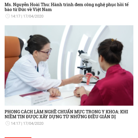
Ms. Nguyễn Hoài Thu: Hành trình đem công nghệ phục hồi tế
bào từ Đức về Việt Nam
14:17
17/04/2020
PHONG CÁCH LÀM NGHỀ CHUẨN MỰC TRONG Y KHOA: KHI
NIỀM TIN ĐƯỢC XÂY DỰNG TỪ NHỮNG ĐIỀU GIẢN DỊ
14:17
17/04/2020