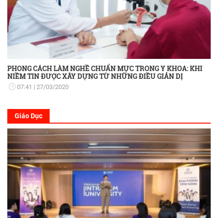
PHONG CÁCH LÀM NGHỀ CHUẨN MỰC TRONG Y KHOA: KHI
NIỀM TIN ĐƯỢC XÂY DỰNG TỪ NHỮNG ĐIỀU GIẢN DỊ
07:41
27/03/2020
Giáo Dục