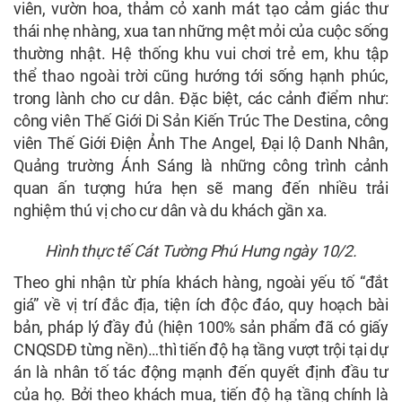
viên, vườn hoa, thảm cỏ xanh mát tạo cảm giác thư
thái nhẹ nhàng, xua tan những mệt mỏi của cuộc sống
thường nhật. Hệ thống khu vui chơi trẻ em, khu tập
thể thao ngoài trời cũng hướng tới sống hạnh phúc,
trong lành cho cư dân. Đặc biệt, các cảnh điểm như:
công viên Thế Giới Di Sản Kiến Trúc The Destina, công
viên Thế Giới Điện Ảnh The Angel, Đại lộ Danh Nhân,
Quảng trường Ánh Sáng là những công trình cảnh
quan ấn tượng hứa hẹn sẽ mang đến nhiều trải
nghiệm thú vị cho cư dân và du khách gần xa.
Hình thực tế Cát Tường Phú Hưng ngày 10/2.
Theo ghi nhận từ phía khách hàng, ngoài yếu tố “đắt
giá” về vị trí đắc địa, tiện ích độc đáo, quy hoạch bài
bản, pháp lý đầy đủ (hiện 100% sản phẩm đã có giấy
CNQSDĐ từng nền)…thì tiến độ hạ tầng vượt trội tại dự
án là nhân tố tác động mạnh đến quyết định đầu tư
của họ. Bởi theo khách mua, tiến độ hạ tầng chính là