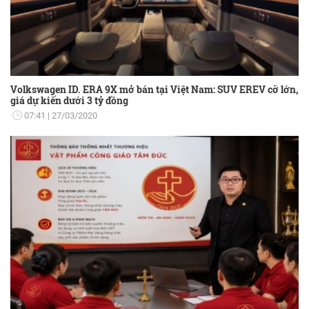
Volkswagen ID. ERA 9X mở bán tại Việt Nam: SUV EREV cỡ lớn,
giá dự kiến dưới 3 tỷ đồng
07:41
27/03/2020