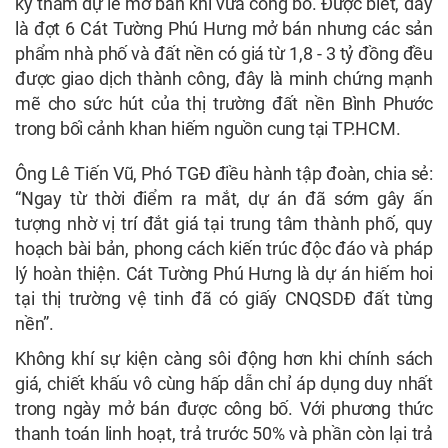
ký tham dự lễ mở bán khi vừa công bố. Được biết, đây
là đợt 6 Cát Tường Phú Hưng mở bán nhưng các sản
phẩm nhà phố và đất nền có giá từ 1,8 - 3 tỷ đồng đều
được giao dịch thành công, đây là minh chứng mạnh
mẽ cho sức hút của thị trường đất nền Bình Phước
trong bối cảnh khan hiếm nguồn cung tại TP.HCM.
Ông Lê Tiến Vũ, Phó TGĐ điều hành tập đoàn, chia sẻ:
“Ngay từ thời điểm ra mắt, dự án đã sớm gây ấn
tượng nhờ vị trí đắt giá tại trung tâm thành phố, quy
hoạch bài bản, phong cách kiến trúc độc đáo và pháp
lý hoàn thiện. Cát Tường Phú Hưng là dự án hiếm hoi
tại thị trường vệ tinh đã có giấy CNQSDĐ đất từng
nền”.
Không khí sự kiện càng sôi động hơn khi chính sách
giá, chiết khấu vô cùng hấp dẫn chỉ áp dụng duy nhất
trong ngày mở bán được công bố. Với phương thức
thanh toán linh hoạt, trả trước 50% và phần còn lại trả