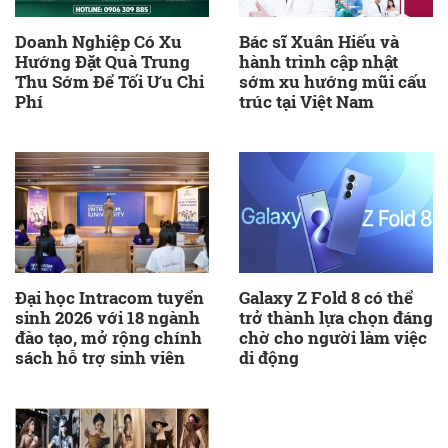
Doanh Nghiệp Có Xu
Bác sĩ Xuân Hiếu và
Hướng Đặt Quà Trung
hành trình cập nhật
Thu Sớm Để Tối Ưu Chi
sớm xu hướng mũi cấu
Phí
trúc tại Việt Nam
Đại học Intracom tuyển
Galaxy Z Fold 8 có thể
sinh 2026 với 18 ngành
trở thành lựa chọn đáng
đào tạo, mở rộng chính
chờ cho người làm việc
sách hỗ trợ sinh viên
di động