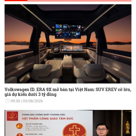
đặc biệt chú trọng vấn đề quy hoạch
trong phát triển tại TP Buôn Ma Thuột.
Volkswagen ID. ERA 9X mở bán tại Việt Nam: SUV EREV cỡ lớn,
giá dự kiến dưới 3 tỷ đồng
09:30
03/08/2026