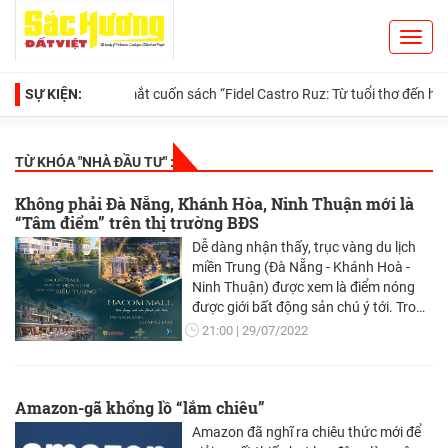
Toggl
Search
navig
SỰ KIỆN:
Ra mắt cuốn sách “Fidel Castro Ruz: Từ tuổi thơ đến huyền thoại”
TỪ KHÓA "
NHÀ ĐẦU TƯ
" :
Không phải Đà Nẵng, Khánh Hòa, Ninh Thuận mới là
“Tâm điểm” trên thị trường BĐS
Dễ dàng nhận thấy, trục vàng du lịch
miền Trung (Đà Nẵng - Khánh Hoà -
Ninh Thuận) được xem là điểm nóng
được giới bất động sản chú ý tới. Trong
thời kỳ dịch bệnh, tình hình giá đất Đà
21:00
29/07/2022
Nẵng - Khánh Hòa có dấu hiệu giảm
thì Ninh Thuận lại được cho là kênh
đầu tư tiềm năng với tốc độ tăng
Amazon-gã khổng lồ “lắm chiêu”
trưởng cao.
Amazon đã nghĩ ra chiêu thức mới để