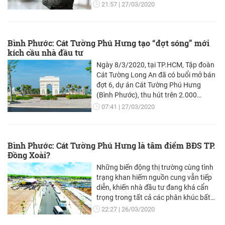
21:57
27/03/2020
Bình Phước: Cát Tường Phú Hưng tạo “đợt sóng” mới
kích cầu nhà đầu tư
Ngày 8/3/2020, tại TP.HCM, Tập đoàn
Cát Tường Long An đã có buổi mở bán
đợt 6, dự án Cát Tường Phú Hưng
(Bình Phước), thu hút trên 2.000
khách hàng tham dự.
07:41
27/03/2020
Bình Phước: Cát Tường Phú Hưng là tâm điểm BĐS TP.
Đồng Xoài?
Những biến động thị trường cùng tình
trạng khan hiếm nguồn cung vẫn tiếp
diễn, khiến nhà đầu tư đang khá cẩn
trọng trong tất cả các phân khúc bất
động sản (BĐS).
22:27
26/03/2020