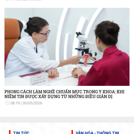
PHONG CÁCH LÀM NGHỀ CHUẨN MỰC TRONG Y KHOA: KHI
NIỀM TIN ĐƯỢC XÂY DỰNG TỪ NHỮNG ĐIỀU GIẢN DỊ
08:19
30/05/2026
TIN TỨC
VĂN HÓA - THÔNG TIN