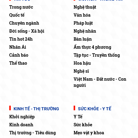
Trong nước
Nghệ thuật
Quốc tế
Văn hóa
Chuyên ngành
Pháp luật
Đời sống - Xã hội
Nghệ nhân
Tin hot 24h
Bàn luận
Nhân Ái
Ẩm thực 4 phương
Cảnh báo
Tập tục - Truyền thống
Thể thao
Hoa hậu
Nghệ sĩ
Việt Nam - Đất nước - Con
người
KINH TẾ - THỊ TRƯỜNG
SỨC KHỎE - Y TẾ
Khởi nghiệp
Y Tế
Kinh doanh
Sức khỏe
Thị trường - Tiêu dùng
Mẹo vặt y khoa