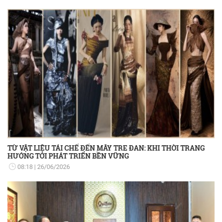
TỪ VẬT LIỆU TÁI CHẾ ĐẾN MÂY TRE ĐAN: KHI THỜI TRANG
HƯỚNG TỚI PHÁT TRIỂN BỀN VỮNG
08:18
26/06/2026