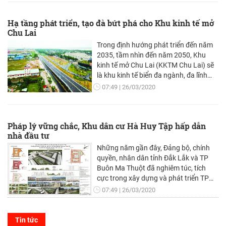
Hạ tầng phát triển, tạo đà bứt phá cho Khu kinh tế mở
Chu Lai
Trong định hướng phát triển đến năm
2035, tầm nhìn đến năm 2050, Khu
kinh tế mở Chu Lai (KKTM Chu Lai) sẽ
là khu kinh tế biển đa ngành, đa lĩnh
vực; một trong những hạt nhân, trung
07:49
26/03/2020
tâm phát triển lớn của vùng kinh tế
trọng điểm miền Trung.
Pháp lý vững chắc, Khu dân cư Hà Huy Tập hấp dẫn
nhà đầu tư
Những năm gần đây, Đảng bộ, chính
quyền, nhân dân tỉnh Đắk Lắk và TP
Buôn Ma Thuột đã nghiêm túc, tích
cực trong xây dựng và phát triển TP
Buôn Ma Thuột trở thành đô thị trung
07:49
26/03/2020
tâm vùng Tây Nguyên. Đắk Lắk đã có
nhiều cố gắng để khai thác tốt tiềm
năng, lợi thế phát triển kinh tế - xã hội;
Tin tức