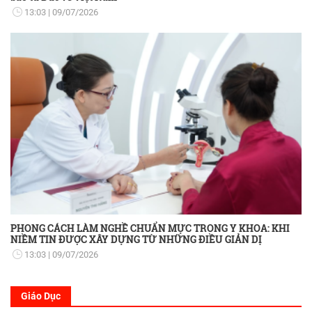
13:03
09/07/2026
PHONG CÁCH LÀM NGHỀ CHUẨN MỰC TRONG Y KHOA: KHI
NIỀM TIN ĐƯỢC XÂY DỰNG TỪ NHỮNG ĐIỀU GIẢN DỊ
13:03
09/07/2026
Giáo Dục