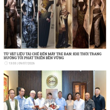
TỪ VẬT LIỆU TÁI CHẾ ĐẾN MÂY TRE ĐAN: KHI THỜI TRANG
HƯỚNG TỚI PHÁT TRIỂN BỀN VỮNG
13:03
09/07/2026