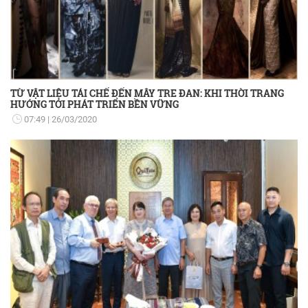
TỪ VẬT LIỆU TÁI CHẾ ĐẾN MÂY TRE ĐAN: KHI THỜI TRANG
HƯỚNG TỚI PHÁT TRIỂN BỀN VỮNG
07:49
26/03/2020