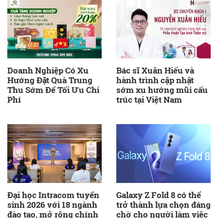
Doanh Nghiệp Có Xu
Bác sĩ Xuân Hiếu và
Hướng Đặt Quà Trung
hành trình cập nhật
Thu Sớm Để Tối Ưu Chi
sớm xu hướng mũi cấu
Phí
trúc tại Việt Nam
Đại học Intracom tuyển
Galaxy Z Fold 8 có thể
sinh 2026 với 18 ngành
trở thành lựa chọn đáng
đào tạo, mở rộng chính
chờ cho người làm việc