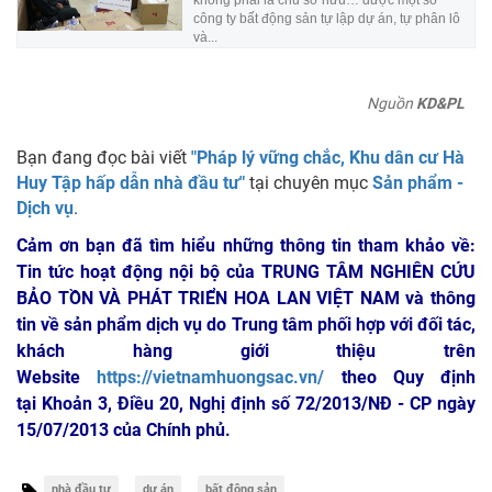
không phải là chủ sỡ hữu… được một số
công ty bất động sản tự lập dự án, tự phân lô
và...
Nguồn
KD&PL
Bạn đang đọc bài viết
"Pháp lý vững chắc, Khu dân cư Hà
Huy Tập hấp dẫn nhà đầu tư"
tại chuyên mục
Sản phẩm -
Dịch vụ
.
Cảm ơn bạn đã tìm hiểu những thông tin tham khảo về:
Tin tức hoạt động nội bộ của TRUNG TÂM NGHIÊN CỨU
BẢO TỒN VÀ PHÁT TRIỂN HOA LAN VIỆT NAM
và thông
tin về sản phẩm dịch vụ do Trung tâm phối hợp với đối tác,
khách hàng giới thiệu trên
Website
https://vietnamhuongsac.vn/
theo Quy định
tại Khoản 3, Điều 20, Nghị định số 72/2013/NĐ - CP ngày
15/07/2013 của Chính phủ.
nhà đầu tư
dự án
bất động sản