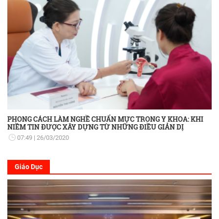
PHONG CÁCH LÀM NGHỀ CHUẨN MỰC TRONG Y KHOA: KHI
NIỀM TIN ĐƯỢC XÂY DỰNG TỪ NHỮNG ĐIỀU GIẢN DỊ
07:49
26/03/2020
Giáo Dục