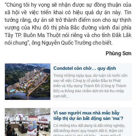
“Chúng tôi hy vọng sẽ nhận được sự đồng thuận của
xã hội về việc triển khai có hiệu quả dự án này. Tin
tưởng rằng, dự án sẽ trở thành điểm son cho sự thịnh
vượng của Khu đô thị phía Bắc đường vành đai phía
Tây TP. Buôn Ma Thuột nói riêng và cho tỉnh Đắk Lắk
nói chung”, ông Nguyễn Quốc Trường cho biết.
Phùng Sơn
Condotel còn chờ… quy định
Trong những ngày qua, dư luận cả nước xôn
xao về việc Công ty cổ phần Đầu tư Phát
triển và Xây dựng Thành Đô (Công ty Thành
Đô) ra thông báo chấm dứt chi trả thu nhập
cam kết...
Vì sao người mua nhà mắc bẫy
tiếp thị dự án bất động sản ‘ma’?
Có những khu đất đang là đất nông nghiệp,
đất không được quy hoạch đất ở, thậm chí