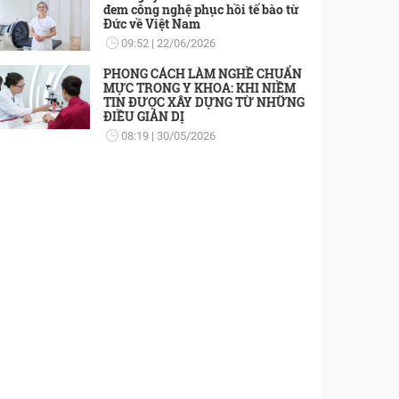
đem công nghệ phục hồi tế bào từ
Đức về Việt Nam
09:52
22/06/2026
PHONG CÁCH LÀM NGHỀ CHUẨN
MỰC TRONG Y KHOA: KHI NIỀM
TIN ĐƯỢC XÂY DỰNG TỪ NHỮNG
ĐIỀU GIẢN DỊ
08:19
30/05/2026