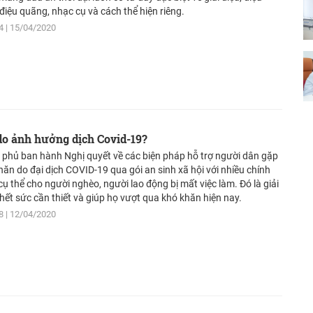
 điệu quãng, nhạc cụ và cách thể hiện riêng.
4
15/04/2020
do ảnh hưởng dịch Covid-19?
 phủ ban hành Nghị quyết về các biện pháp hỗ trợ người dân gặp
hăn do đại dịch COVID-19 qua gói an sinh xã hội với nhiều chính
cụ thể cho người nghèo, người lao động bị mất việc làm. Đó là giải
hết sức cần thiết và giúp họ vượt qua khó khăn hiện nay.
8
12/04/2020