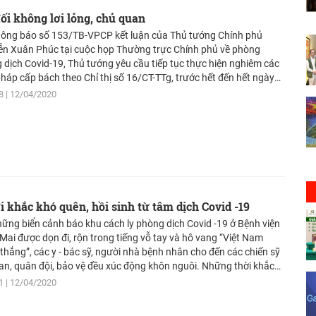
ối không lơi lỏng, chủ quan
hông báo số 153/TB-VPCP kết luận của Thủ tướng Chính phủ
n Xuân Phúc tại cuộc họp Thường trực Chính phủ về phòng
 dịch Covid-19, Thủ tướng yêu cầu tiếp tục thực hiện nghiêm các
pháp cấp bách theo Chỉ thị số 16/CT-TTg, trước hết đến hết ngày
2020, tuyệt đối không được lơi lỏng, chủ quan.
8
12/04/2020
i khắc khó quên, hồi sinh từ tâm dịch Covid -19
hững biển cảnh báo khu cách ly phòng dịch Covid -19 ở Bệnh viện
Mai được dọn đi, rộn trong tiếng vỗ tay và hô vang “Việt Nam
 thắng”, các y - bác sỹ, người nhà bệnh nhân cho đến các chiến sỹ
an, quân đội, bảo vệ đều xúc động khôn nguôi. Những thời khắc
ẽ được nhớ mãi để luôn nhắc nhở rằng: “Chúng ta sẽ không bao
1
12/04/2020
ùi bước trước khó khăn. Với sự đoàn kết, sẻ chia, nỗ lực không
, chúng ta sẽ đẩy lùi mọi dịch bệnh".