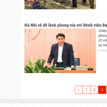
Hà Nội sẽ dỡ lệnh phong tỏa với Bệnh viện Bạ
Chiều
phòng
32 vớ
ủy Hà
17:3
«
1
2
3