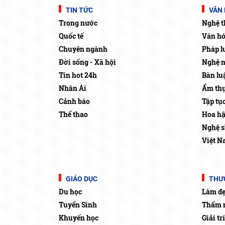
TIN TỨC
VĂN 
Trong nước
Nghệ t
Quốc tế
Văn h
Chuyên ngành
Pháp l
Đời sống - Xã hội
Nghệ 
Tin hot 24h
Bàn lu
Nhân Ái
Ẩm thự
Cảnh báo
Tập tụ
Thể thao
Hoa h
Nghệ s
Việt N
GIÁO DỤC
THƯƠ
Du học
Làm đ
Tuyển Sinh
Thẩm 
Khuyến học
Giải trí