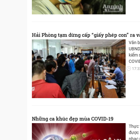
Hải Phòng tạm dừng cấp “giấy phép con” ra 
Văn b
UBND 
kiểm 
COVI
17:3
Những ca khúc đẹp mùa COVID-19
Thực 
được 
nhạc 