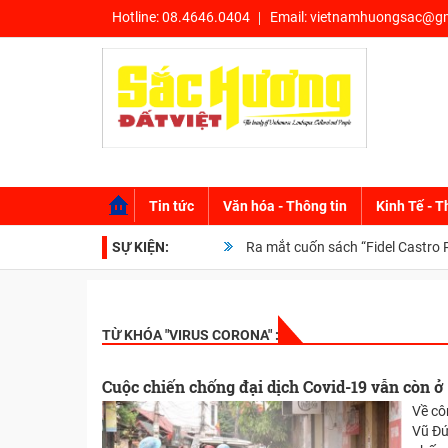
Hotline:
08.4646.0404
Email:
vietnamhuongsac@gm
Tin tức
Văn hóa - Thông tin
Kinh Tế - T
SỰ KIỆN:
Ra mắt cuốn sách “Fidel Castro Ruz: Từ
TỪ KHÓA "
VIRUS CORONA
" :
Cuộc chiến chống đại dịch Covid-19 vẫn còn ở
Về cô
Vũ Đứ