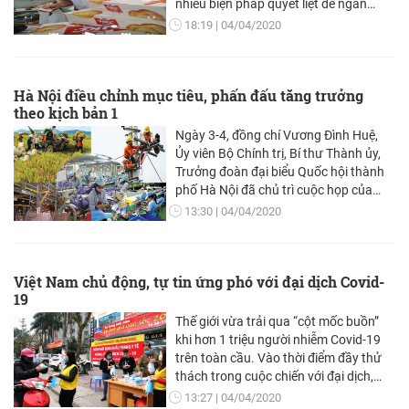
nhiều biện pháp quyết liệt để ngăn
chặn, hạn chế tốc độ lây lan của dịch
18:19
04/04/2020
bệnh. Thế nhưng, Công ty bánh kẹo
Hải Hà – Kotobuki vẫn để cho nhân
viên có nguy cơ lây nhiễm dịch bệnh đi
Hà Nội điều chỉnh mục tiêu, phấn đấu tăng trưởng
bán hàng tại hệ thống cửa hàng của
theo kịch bản 1
mình. Điều này kiến nhiều người dân lo
lắng.
Ngày 3-4, đồng chí Vương Đình Huệ,
Ủy viên Bộ Chính trị, Bí thư Thành ủy,
Trưởng đoàn đại biểu Quốc hội thành
phố Hà Nội đã chủ trì cuộc họp của
Ban Thường vụ Thành ủy Hà Nội cho ý
13:30
04/04/2020
kiến về việc thực hiện nhiệm vụ phát
triển kinh tế - xã hội, an ninh - quốc
phòng 3 tháng đầu năm và triển khai
Việt Nam chủ động, tự tin ứng phó với đại dịch Covid-
nhiệm vụ trong 9 tháng còn lại của
19
năm 2020.
Thế giới vừa trải qua “cột mốc buồn”
khi hơn 1 triệu người nhiễm Covid-19
trên toàn cầu. Vào thời điểm đầy thử
thách trong cuộc chiến với đại dịch,
Việt Nam vẫn bình tĩnh, tự tin ứng phó,
13:27
04/04/2020