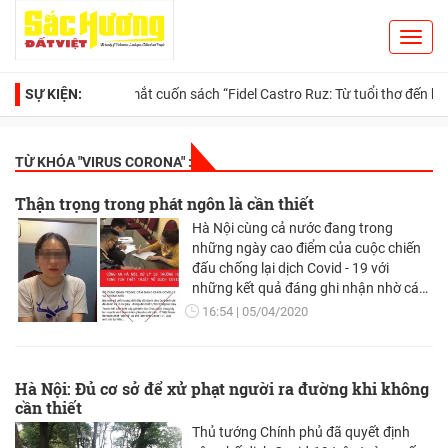
Toggl
Search
navig
SỰ KIỆN:
Ra mắt cuốn sách “Fidel Castro Ruz: Từ tuổi thơ đến huyền thoạ
TỪ KHÓA "
VIRUS CORONA
" :
Thận trọng trong phát ngôn là cần thiết
Hà Nội cùng cả nước đang trong
những ngày cao điểm của cuộc chiến
đấu chống lại dịch Covid - 19 với
những kết quả đáng ghi nhận nhờ các
biện pháp triệt để, kiên quyết và đầy
16:54
05/04/2020
hiệu quả.
Hà Nội: Đủ cơ sở để xử phạt người ra đường khi không
cần thiết
Thủ tướng Chính phủ đã quyết định