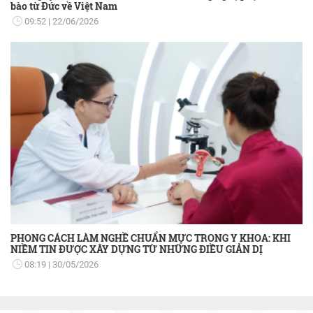
bào từ Đức về Việt Nam
09:52
22/06/2026
PHONG CÁCH LÀM NGHỀ CHUẨN MỰC TRONG Y KHOA: KHI
NIỀM TIN ĐƯỢC XÂY DỰNG TỪ NHỮNG ĐIỀU GIẢN DỊ
08:19
30/05/2026