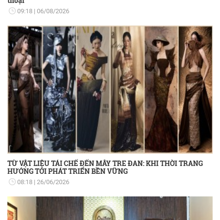
thoại”
09:18
06/08/2026
TỪ VẬT LIỆU TÁI CHẾ ĐẾN MÂY TRE ĐAN: KHI THỜI TRANG
HƯỚNG TỚI PHÁT TRIỂN BỀN VỮNG
08:18
26/06/2026