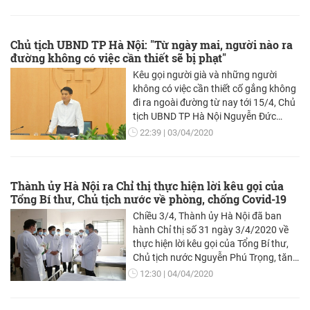
được thế giới ca ngợi.
Chủ tịch UBND TP Hà Nội: "Từ ngày mai, người nào ra
đường không có việc cần thiết sẽ bị phạt"
Kêu gọi người già và những người
không có việc cần thiết cố gắng không
đi ra ngoài đường từ nay tới 15/4, Chủ
tịch UBND TP Hà Nội Nguyễn Đức
Chung cho biết, trong ngày mai, TP sẽ
22:39
03/04/2020
tăng cường kiểm tra và những trường
hợp nào ra ngoài đường không đúng
sẽ bị phạt...
Thành ủy Hà Nội ra Chỉ thị thực hiện lời kêu gọi của
Tổng Bí thư, Chủ tịch nước về phòng, chống Covid-19
Chiều 3/4, Thành ủy Hà Nội đã ban
hành Chỉ thị số 31 ngày 3/4/2020 về
thực hiện lời kêu gọi của Tổng Bí thư,
Chủ tịch nước Nguyễn Phú Trọng, tăng
cường các biện pháp cấp bách phòng,
12:30
04/04/2020
chống dịch Covid-19 trên địa bàn Thủ
đô.