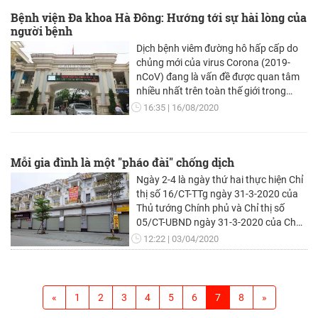
Bệnh viện Đa khoa Hà Đông: Hướng tới sự hài lòng của
người bệnh
Dịch bệnh viêm đường hô hấp cấp do
chủng mới của virus Corona (2019-
nCoV) đang là vấn đề được quan tâm
nhiều nhất trên toàn thế giới trong
suốt những ngày qua, khi hàng loạt
16:35
16/08/2020
quốc gia đã chứng kiến sự bùng phát
của dịch bệnh này.
Mỗi gia đình là một "pháo đài" chống dịch
Ngày 2-4 là ngày thứ hai thực hiện Chỉ
thị số 16/CT-TTg ngày 31-3-2020 của
Thủ tướng Chính phủ và Chỉ thị số
05/CT-UBND ngày 31-3-2020 của Chủ
tịch UBND thành phố Hà Nội về việc
12:22
03/04/2020
cách ly xã hội trong vòng 15 ngày để
phòng, chống đại dịch Covid-19.
«
1
2
3
4
5
6
7
8
»