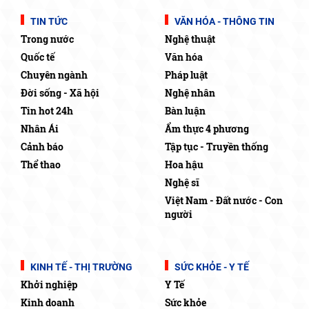
TIN TỨC
VĂN HÓA - THÔNG TIN
Trong nước
Nghệ thuật
Quốc tế
Văn hóa
Chuyên ngành
Pháp luật
Đời sống - Xã hội
Nghệ nhân
Tin hot 24h
Bàn luận
Nhân Ái
Ẩm thực 4 phương
Cảnh báo
Tập tục - Truyền thống
Thể thao
Hoa hậu
Nghệ sĩ
Việt Nam - Đất nước - Con
người
KINH TẾ - THỊ TRƯỜNG
SỨC KHỎE - Y TẾ
Khởi nghiệp
Y Tế
Kinh doanh
Sức khỏe