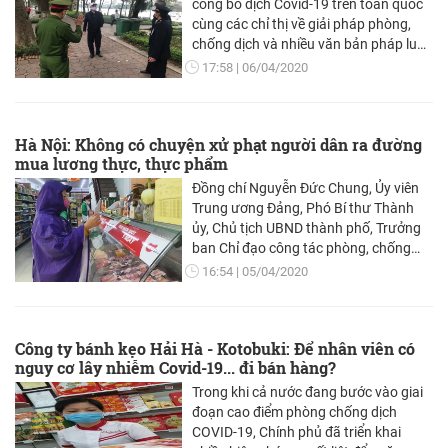
công bố dịch Covid-19 trên toàn quốc
cùng các chỉ thị về giải pháp phòng,
chống dịch và nhiều văn bản pháp luật
khác quy định xử lý việc không thực
17:58
06/04/2020
hiện nghiêm các giải pháp trong
phòng, chống dịch bệnh truyền nhiễm
là cơ sở cho việc từ hôm nay (4-4), Hà
Hà Nội: Không có chuyện xử phạt người dân ra đường
Nội sẽ xử phạt người dân ra đường
mua lương thực, thực phẩm
nếu không có việc cần thiết.
Đồng chí Nguyễn Đức Chung, Ủy viên
Trung ương Đảng, Phó Bí thư Thành
ủy, Chủ tịch UBND thành phố, Trưởng
ban Chỉ đạo công tác phòng, chống
dịch bệnh viêm đường hô hấp cấp do
16:54
05/04/2020
chủng mới của vi rút corona (Covid-19)
thành phố Hà Nội khẳng định, các
trường hợp ra đường không nằm trong
Công ty bánh kẹo Hải Hà - Kotobuki: Để nhân viên có
diện được quy định tại Chỉ thị số 16/CT-
nguy cơ lây nhiễm Covid-19... đi bán hàng?
TTg của Thủ tướng Chính phủ sẽ bị xử
lý.
Trong khi cả nước đang bước vào giai
đoạn cao điểm phòng chống dịch
COVID-19, Chính phủ đã triển khai