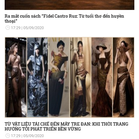
Ra mắt cuốn sách “Fidel Castro Ruz: Từ tuổi thơ đến huyền
thoại”
17:29
05/09/2020
TỪ VẬT LIỆU TÁI CHẾ ĐẾN MÂY TRE ĐAN: KHI THỜI TRANG
HƯỚNG TỚI PHÁT TRIỂN BỀN VỮNG
17:29
05/09/2020