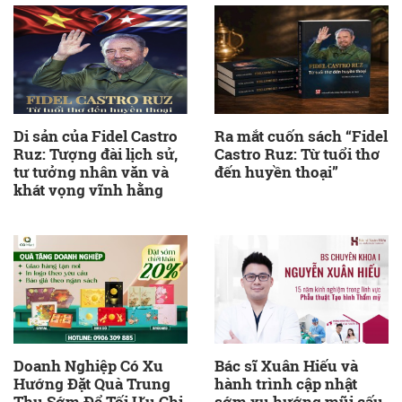
Di sản của Fidel Castro
Ra mắt cuốn sách “Fidel
Ruz: Tượng đài lịch sử,
Castro Ruz: Từ tuổi thơ
tư tưởng nhân văn và
đến huyền thoại”
khát vọng vĩnh hằng
Doanh Nghiệp Có Xu
Bác sĩ Xuân Hiếu và
Hướng Đặt Quà Trung
hành trình cập nhật
Thu Sớm Để Tối Ưu Chi
sớm xu hướng mũi cấu