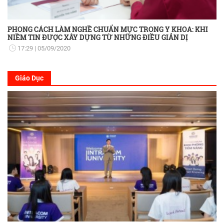
PHONG CÁCH LÀM NGHỀ CHUẨN MỰC TRONG Y KHOA: KHI
NIỀM TIN ĐƯỢC XÂY DỰNG TỪ NHỮNG ĐIỀU GIẢN DỊ
17:29
05/09/2020
Giáo Dục