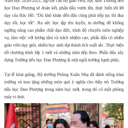
Năm học 2020-2021, tập thể cán bộ giáo viên, học sinh Trường tiểu
học Đan Phượng sẽ đoàn kết, phấn đấu vươn lên, thực hiện tốt lời
dạy của Bác Hồ: “Dù khó khăn đến đâu cũng phải tiếp tục thi đua
dạy tốt, học tốt”. Ra sức học tập rèn luyện, tu dưỡng để không
ngừng nâng cao phẩm chất đạo đức, trình độ chuyên môn nghiệp
vụ, làm việc với lương tâm và trách nhiệm cao, phấn đấu có nhiều
giáo viên dạy giỏi, nhiều học sinh đạt thành tích xuất sắc. Thực hiện
tốt chương trình lớp 1 mới và những năm tiếp theo. Phấn đấu xây
dựng Trường tiểu học Đan Phượng là một ngôi trường hạnh phúc.
Tại lễ khai giảng, Bộ trưởng Phùng Xuân Nhạ đã đánh trống khai
trường và trao tặng những món quà ý nghĩa cho thầy trò Trường
tiểu học Đan Phượng trong năm học mới, trong đó có một phòng
máy vi tính.