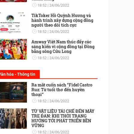
18:52
24/06/2022
TikToker Hồ Quỳnh Hương và
hành trình xây dựng cộng đồng
người theo dõi tích cực
18:52
24/06/2022
Amway Việt Nam thúc đẩy các
sáng kiến vì cộng đồng tại Đồng
bằng sông Cửu Long
18:52
24/06/2022
Văn hóa - Thông tin
Ra mắt cuốn sách “Fidel Castro
Ruz: Từ tuổi thơ đến huyền
thoại”
18:52
24/06/2022
TỪ VẬT LIỆU TÁI CHẾ ĐẾN MÂY
TRE ĐAN: KHI THỜI TRANG
HƯỚNG TỚI PHÁT TRIỂN BỀN
VỮNG
18:52
24/06/2022