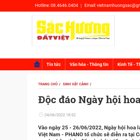
Hotline:
08.4646.0404
Email:
vietnamhuongsac@gm
Tin tức
Văn hóa - Thông tin
Kinh Tế - T
TRANG CHỦ
SINH VẬT CẢNH
Độc đáo Ngày hội hoa
24/06/2022 18:52
Vào ngày 25 - 26/06/2022, Ngày hội hoa l
Việt Nam - PHANO tổ chức sẽ diễn ra tại C