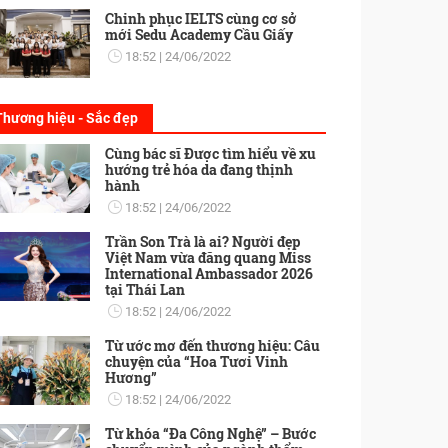
Chinh phục IELTS cùng cơ sở
mới Sedu Academy Cầu Giấy
18:52
24/06/2022
Thương hiệu - Sắc đẹp
Cùng bác sĩ Được tìm hiểu về xu
hướng trẻ hóa da đang thịnh
hành
18:52
24/06/2022
Trần Son Trà là ai? Người đẹp
Việt Nam vừa đăng quang Miss
International Ambassador 2026
tại Thái Lan
18:52
24/06/2022
Từ ước mơ đến thương hiệu: Câu
chuyện của “Hoa Tươi Vinh
Hương”
18:52
24/06/2022
Từ khóa “Đa Công Nghệ” – Bước