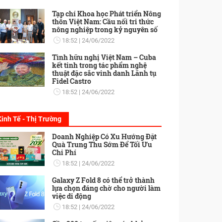
Tạp chí Khoa học Phát triển Nông
thôn Việt Nam: Cầu nối tri thức
nông nghiệp trong kỷ nguyên số
18:52
24/06/2022
Tình hữu nghị Việt Nam – Cuba
kết tinh trong tác phẩm nghệ
thuật đặc sắc vinh danh Lãnh tụ
Fidel Castro
18:52
24/06/2022
Kinh Tế - Thị Trường
Doanh Nghiệp Có Xu Hướng Đặt
Quà Trung Thu Sớm Để Tối Ưu
Chi Phí
18:52
24/06/2022
Galaxy Z Fold 8 có thể trở thành
lựa chọn đáng chờ cho người làm
việc di động
18:52
24/06/2022