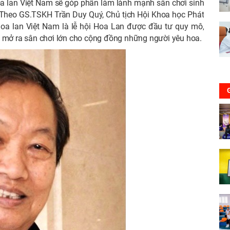
hoa lan Việt Nam sẽ góp phần làm lành mạnh sân chơi sinh
g! Theo GS.TSKH Trần Duy Quý, Chủ tịch Hội Khoa học Phát
hoa lan Việt Nam là lễ hội Hoa Lan được đầu tư quy mô,
n mở ra sân chơi lớn cho cộng đồng những người yêu hoa.