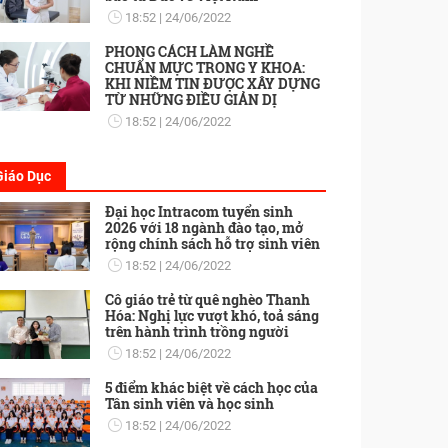
18:52
24/06/2022
PHONG CÁCH LÀM NGHỀ
CHUẨN MỰC TRONG Y KHOA:
KHI NIỀM TIN ĐƯỢC XÂY DỰNG
TỪ NHỮNG ĐIỀU GIẢN DỊ
18:52
24/06/2022
Giáo Dục
Đại học Intracom tuyển sinh
2026 với 18 ngành đào tạo, mở
rộng chính sách hỗ trợ sinh viên
18:52
24/06/2022
Cô giáo trẻ từ quê nghèo Thanh
Hóa: Nghị lực vượt khó, toả sáng
trên hành trình trồng người
18:52
24/06/2022
5 điểm khác biệt về cách học của
Tân sinh viên và học sinh
18:52
24/06/2022