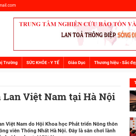
ail.com
hị Trường
SỨC KHỎE - Y TẾ
Giáo Dục
Thương hiệu - Sắc đẹ
 Lan Việt Nam tại Hà Nội
an Việt Nam do Hội Khoa học Phát triển Nông thôn
ông viên Thống Nhất Hà Nội. Đây là sân chơi lành