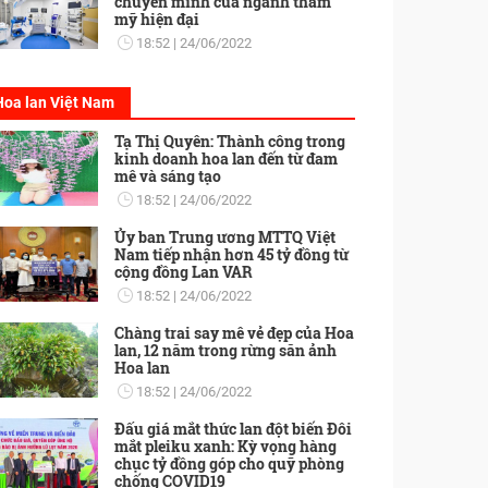
chuyển mình của ngành thẩm
mỹ hiện đại
18:52
24/06/2022
Hoa lan Việt Nam
Tạ Thị Quyên: Thành công trong
kinh doanh hoa lan đến từ đam
mê và sáng tạo
18:52
24/06/2022
Ủy ban Trung ương MTTQ Việt
Nam tiếp nhận hơn 45 tỷ đồng từ
cộng đồng Lan VAR
18:52
24/06/2022
Chàng trai say mê vẻ đẹp của Hoa
lan, 12 năm trong rừng săn ảnh
Hoa lan
18:52
24/06/2022
Đấu giá mắt thức lan đột biến Đôi
mắt pleiku xanh: Kỳ vọng hàng
chục tỷ đồng góp cho quỹ phòng
chống COVID19