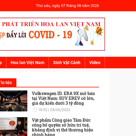
Thứ sáu, ngày 07 tháng 08 năm 2026
p
Hoa lan Việt Nam
Sinh Vật Cảnh
Video
Tin tức
Volkswagen ID. ERA 9X mở bán
tại Việt Nam: SUV EREV cỡ lớn,
giá dự kiến dưới 3 tỷ đồng
18:52
24/06/2022
Vật phẩm Công giáo Tâm Đức
công bố quyền sở hữu trí tuệ,
khẳng định vị thế thương hiệu
chính hãng