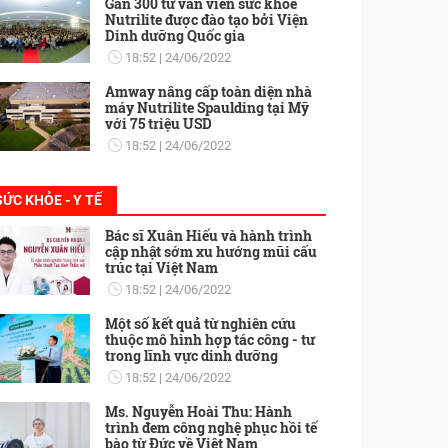
Gần 300 tư vấn viên sức khỏe
Nutrilite được đào tạo bởi Viện
Dinh dưỡng Quốc gia
18:52
24/06/2022
Amway nâng cấp toàn diện nhà
máy Nutrilite Spaulding tại Mỹ
với 75 triệu USD
18:52
24/06/2022
SỨC KHỎE - Y TẾ
Bác sĩ Xuân Hiếu và hành trình
cập nhật sớm xu hướng mũi cấu
trúc tại Việt Nam
18:52
24/06/2022
Một số kết quả từ nghiên cứu
thuộc mô hình hợp tác công - tư
trong lĩnh vực dinh dưỡng
18:52
24/06/2022
Ms. Nguyễn Hoài Thu: Hành
trình đem công nghệ phục hồi tế
bào từ Đức về Việt Nam