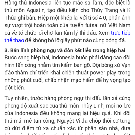
Hàng thủ Indonesia liên tục mắc sai lầm, đặc biệt là
thủ môn Agustin, tạo điều kiện cho Thùy Trang và K
Thủa ghi bàn. Hiệp một khép lại với tỉ số 4 0, phản ánh
sự vượt trội hoàn toàn của tuyển futsal nữ Việt Nam
cả về tổ chức lối chơi lẫn tâm lý thi đấu. Xem
trực tiếp
thể thao
để không bỏ lỡ giây phút nào cùng bóng đá.
3. Bản lĩnh phòng ngự và đòn kết liễu trong hiệp hai
Bước sang hiệp hai, Indonesia buộc phải dâng cao đội
hình tấn công nhằm tìm kiếm bàn gỡ. Đội bóng xứ Vạn
đảo thậm chí triển khai chiến thuật power play trong
những phút cuối, chấp nhận mạo hiểm để hy vọng tạo
đột biến.
Tuy nhiên, trước hàng phòng ngự thi đấu lăn xả cùng
phong độ xuất sắc của thủ môn Thùy Linh, mọi nỗ lực
của Indonesia đều không mang lại hiệu quả. Khi đối
thủ mải mê tấn công, Nguyệt Vi đã chớp thời cơ tung
cú dứt điểm từ xa chuẩn xác từ phần sân nhà, đưa