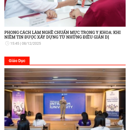
PHONG CÁCH LÀM NGHỀ CHUẨN MỰC TRONG Y KHOA: KHI
NIỀM TIN ĐƯỢC XÂY DỰNG TỪ NHỮNG ĐIỀU GIẢN DỊ
15:45
08/12/2025
Giáo Dục