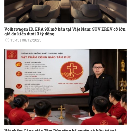
Volkswagen ID. ERA 9X mở bán tại Việt Nam: SUV EREV cỡ lớn,
giá dự kiến dưới 3 tỷ đồng
15:45
08/12/2025
Vật phẩm Công giáo Tâm Đức công bố quyền sở hữu trí tuệ,