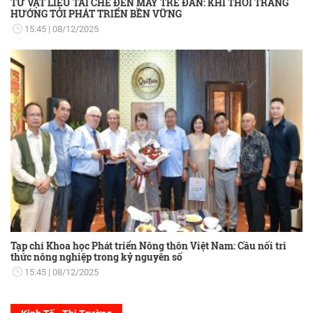
TỪ VẬT LIỆU TÁI CHẾ ĐẾN MÂY TRE ĐAN: KHI THỜI TRANG
HƯỚNG TỚI PHÁT TRIỂN BỀN VỮNG
15:45
08/12/2025
Tạp chí Khoa học Phát triển Nông thôn Việt Nam: Cầu nối tri
thức nông nghiệp trong kỷ nguyên số
15:45
08/12/2025