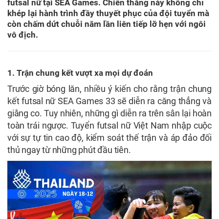
futsal nữ tại SEA Games. Chiến thắng này không chỉ
khép lại hành trình đầy thuyết phục của đội tuyển mà
còn chấm dứt chuỗi năm lần liên tiếp lỡ hẹn với ngôi
vô địch.
1. Trận chung kết vượt xa mọi dự đoán
Trước giờ bóng lăn, nhiều ý kiến cho rằng trận chung
kết futsal nữ SEA Games 33 sẽ diễn ra căng thẳng và
giằng co. Tuy nhiên, những gì diễn ra trên sân lại hoàn
toàn trái ngược. Tuyển futsal nữ Việt Nam nhập cuộc
với sự tự tin cao độ, kiểm soát thế trận và áp đảo đối
thủ ngay từ những phút đầu tiên.