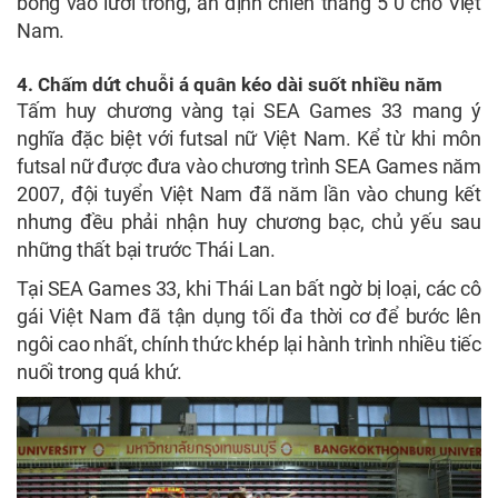
bóng vào lưới trống, ấn định chiến thắng 5 0 cho Việt
Nam.
4. Chấm dứt chuỗi á quân kéo dài suốt nhiều năm
Tấm huy chương vàng tại SEA Games 33 mang ý
nghĩa đặc biệt với futsal nữ Việt Nam. Kể từ khi môn
futsal nữ được đưa vào chương trình SEA Games năm
2007, đội tuyển Việt Nam đã năm lần vào chung kết
nhưng đều phải nhận huy chương bạc, chủ yếu sau
những thất bại trước Thái Lan.
Tại SEA Games 33, khi Thái Lan bất ngờ bị loại, các cô
gái Việt Nam đã tận dụng tối đa thời cơ để bước lên
ngôi cao nhất, chính thức khép lại hành trình nhiều tiếc
nuối trong quá khứ.