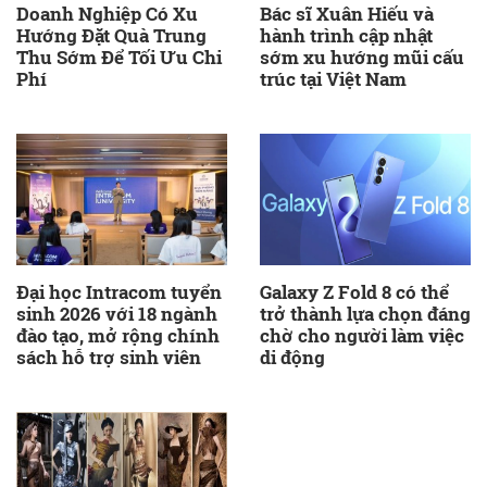
Doanh Nghiệp Có Xu
Bác sĩ Xuân Hiếu và
Hướng Đặt Quà Trung
hành trình cập nhật
Thu Sớm Để Tối Ưu Chi
sớm xu hướng mũi cấu
Phí
trúc tại Việt Nam
Đại học Intracom tuyển
Galaxy Z Fold 8 có thể
sinh 2026 với 18 ngành
trở thành lựa chọn đáng
đào tạo, mở rộng chính
chờ cho người làm việc
sách hỗ trợ sinh viên
di động