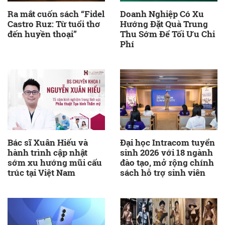
Ra mắt cuốn sách “Fidel
Doanh Nghiệp Có Xu
Castro Ruz: Từ tuổi thơ
Hướng Đặt Quà Trung
đến huyền thoại”
Thu Sớm Để Tối Ưu Chi
Phí
Bác sĩ Xuân Hiếu và
Đại học Intracom tuyển
hành trình cập nhật
sinh 2026 với 18 ngành
sớm xu hướng mũi cấu
đào tạo, mở rộng chính
trúc tại Việt Nam
sách hỗ trợ sinh viên