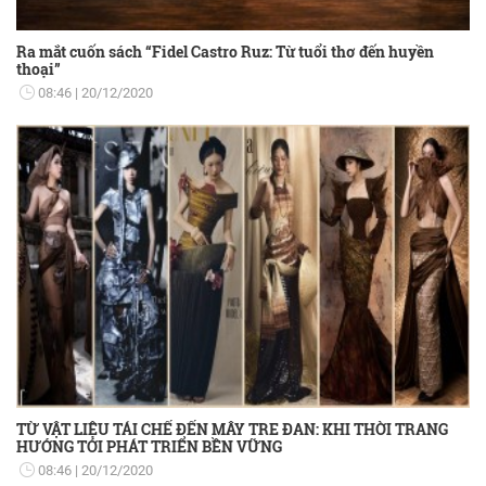
Ra mắt cuốn sách “Fidel Castro Ruz: Từ tuổi thơ đến huyền
thoại”
08:46
20/12/2020
TỪ VẬT LIỆU TÁI CHẾ ĐẾN MÂY TRE ĐAN: KHI THỜI TRANG
HƯỚNG TỚI PHÁT TRIỂN BỀN VỮNG
08:46
20/12/2020