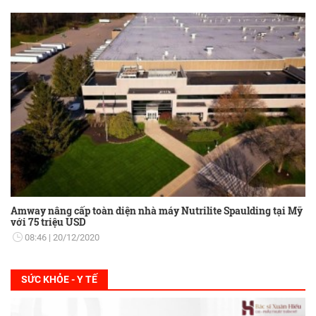
Amway nâng cấp toàn diện nhà máy Nutrilite Spaulding tại Mỹ
với 75 triệu USD
08:46
20/12/2020
SỨC KHỎE - Y TẾ