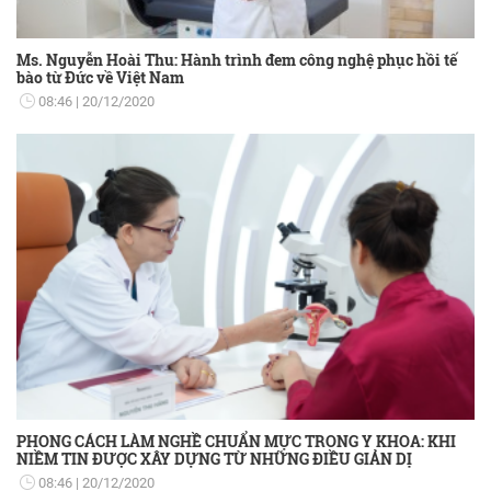
Ms. Nguyễn Hoài Thu: Hành trình đem công nghệ phục hồi tế
bào từ Đức về Việt Nam
08:46
20/12/2020
PHONG CÁCH LÀM NGHỀ CHUẨN MỰC TRONG Y KHOA: KHI
NIỀM TIN ĐƯỢC XÂY DỰNG TỪ NHỮNG ĐIỀU GIẢN DỊ
08:46
20/12/2020