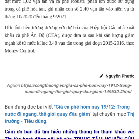
đạt mức 1,02 vạn tấn và cà phê robusta, phần lớn được sử dụng
trong cà phê hòa tan, ghi nhận con số 2,40 vạn tấn vào niên vụ từ
tháng 10/2020 đến tháng 9/2021.
Ước tính trên tương đương với dự báo của Hiệp hội Các nhà xuất
khẩu cà phê Ấn Độ (CEA), được đưa ra sau khi sản lượng giảm
mạnh kể từ mức kỉ lục 3,48 vạn tấn trong giai đoạn 2015-2016, theo
Money Control.
Nguyên Phước
Nguồn
https://congthuong.vn/gia-ca-phe-hom-nay-1912-trong-
nuoc-di-ngang-the-gioi-quay-dau-giam-149630.#html
Bạn đang đọc bài viết
"Giá cà phê hôm nay 19/12: Trong
nước đi ngang, thế giới quay đầu giảm"
tại chuyên mục
Thị
trường - Tiêu dùng
.
Cảm ơn bạn đã tìm hiểu những thông tin tham khảo về: