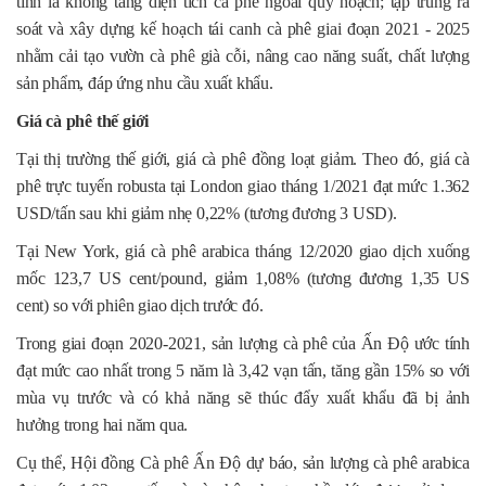
tỉnh là không tăng diện tích cà phê ngoài quy hoạch; tập trung rà
soát và xây dựng kế hoạch tái canh cà phê giai đoạn 2021 - 2025
nhằm cải tạo vườn cà phê già cỗi, nâng cao năng suất, chất lượng
sản phẩm, đáp ứng nhu cầu xuất khẩu.
Giá cà phê thế giới
Tại thị trường thế giới, giá cà phê đồng loạt giảm. Theo đó, giá cà
phê trực tuyến robusta tại London giao tháng 1/2021 đạt mức 1.362
USD/tấn sau khi giảm nhẹ 0,22% (tương đương 3 USD).
Tại New York, giá cà phê arabica tháng 12/2020 giao dịch xuống
mốc 123,7 US cent/pound, giảm 1,08% (tương đương 1,35 US
cent) so với phiên giao dịch trước đó.
Trong giai đoạn 2020-2021, sản lượng cà phê của Ấn Độ ước tính
đạt mức cao nhất trong 5 năm là 3,42 vạn tấn, tăng gần 15% so với
mùa vụ trước và có khả năng sẽ thúc đẩy xuất khẩu đã bị ảnh
hưởng trong hai năm qua.
Cụ thể, Hội đồng Cà phê Ấn Độ dự báo, sản lượng cà phê arabica