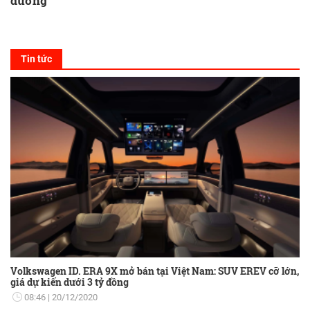
dưỡng
Tin tức
Volkswagen ID. ERA 9X mở bán tại Việt Nam: SUV EREV cỡ lớn,
giá dự kiến dưới 3 tỷ đồng
08:46
20/12/2020