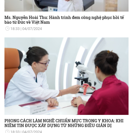
Ms. Nguyễn Hoài Thu: Hành trình đem công nghệ phục hồi tế
bào từ Đức về Việt Nam
18:33
04/07/2024
PHONG CÁCH LÀM NGHỀ CHUẨN MỰC TRONG Y KHOA: KHI
NIỀM TIN ĐƯỢC XÂY DỰNG TỪ NHỮNG ĐIỀU GIẢN DỊ
18:33
04/07/2024