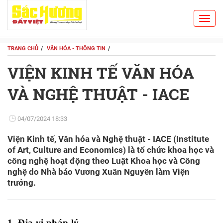
Toggl
Search
navig
TRANG CHỦ
VĂN HÓA - THÔNG TIN
VIỆN KINH TẾ VĂN HÓA
VÀ NGHỆ THUẬT - IACE
04/07/2024 18:33
Viện Kinh tế, Văn hóa và Nghệ thuật - IACE (Institute
of Art, Culture and Economics) là tổ chức khoa học và
công nghệ hoạt động theo Luật Khoa học và Công
nghệ do Nhà báo Vương Xuân Nguyên làm Viện
trưởng.
1. Địa vị pháp lý