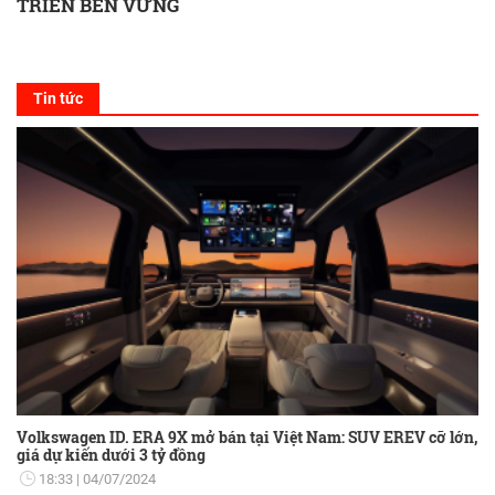
TRIỂN BỀN VỮNG
Tin tức
Volkswagen ID. ERA 9X mở bán tại Việt Nam: SUV EREV cỡ lớn,
giá dự kiến dưới 3 tỷ đồng
18:33
04/07/2024