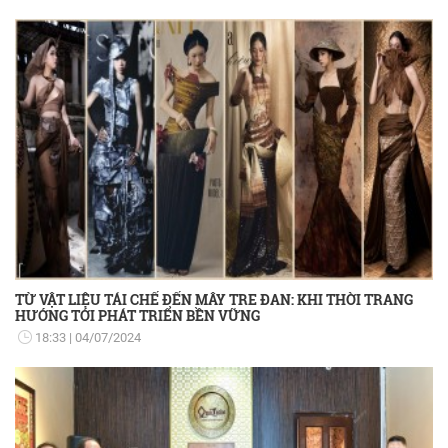
TỪ VẬT LIỆU TÁI CHẾ ĐẾN MÂY TRE ĐAN: KHI THỜI TRANG
HƯỚNG TỚI PHÁT TRIỂN BỀN VỮNG
18:33
04/07/2024