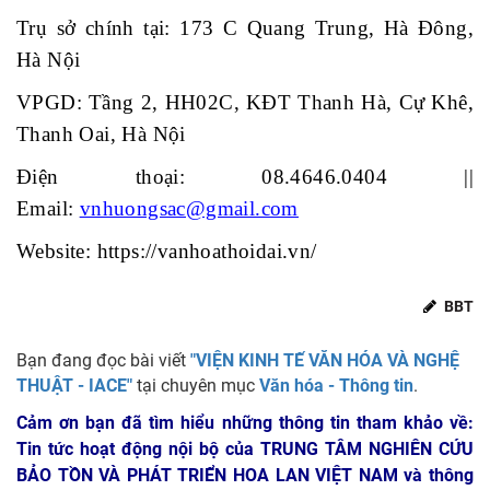
Trụ sở chính tại: 173 C Quang Trung, Hà Đông,
Hà Nội
VPGD: Tầng 2, HH02C, KĐT Thanh Hà, Cự Khê,
Thanh Oai, Hà Nội
Điện thoại:
08.4646.0404
||
Email:
vnhuongsac@gmail.com
Website:
https://vanhoathoidai.vn/
BBT
Bạn đang đọc bài viết
"VIỆN KINH TẾ VĂN HÓA VÀ NGHỆ
THUẬT - IACE"
tại chuyên mục
Văn hóa - Thông tin
.
Cảm ơn bạn đã tìm hiểu những thông tin tham khảo về:
Tin tức hoạt động nội bộ của TRUNG TÂM NGHIÊN CỨU
BẢO TỒN VÀ PHÁT TRIỂN HOA LAN VIỆT NAM
và thông