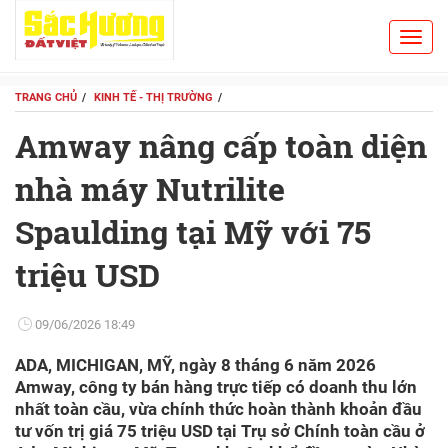
Toggl
Search
navig
TRANG CHỦ
KINH TẾ - THỊ TRƯỜNG
Amway nâng cấp toàn diện
nhà máy Nutrilite
Spaulding tại Mỹ với 75
triệu USD
09/06/2026 18:49
ADA, MICHIGAN, MỸ, ngày 8 tháng 6 năm 2026
Amway, công ty bán hàng trực tiếp có doanh thu lớn
nhất toàn cầu, vừa chính thức hoàn thành khoản đầu
tư vốn trị giá 75 triệu USD tại Trụ sở Chính toàn cầu ở