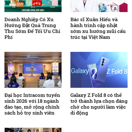
Doanh Nghiệp Có Xu
Bác sĩ Xuân Hiếu và
Hướng Đặt Quà Trung
hành trình cập nhật
Thu Sớm Để Tối Ưu Chi
sớm xu hướng mũi cấu
Phí
trúc tại Việt Nam
Đại học Intracom tuyển
Galaxy Z Fold 8 có thể
sinh 2026 với 18 ngành
trở thành lựa chọn đáng
đào tạo, mở rộng chính
chờ cho người làm việc
sách hỗ trợ sinh viên
di động