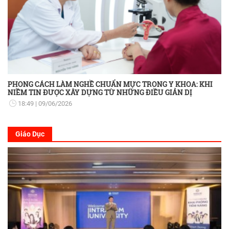
PHONG CÁCH LÀM NGHỀ CHUẨN MỰC TRONG Y KHOA: KHI
NIỀM TIN ĐƯỢC XÂY DỰNG TỪ NHỮNG ĐIỀU GIẢN DỊ
18:49
09/06/2026
Giáo Dục