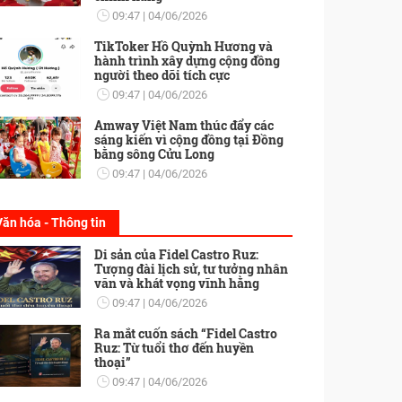
09:47
04/06/2026
TikToker Hồ Quỳnh Hương và
hành trình xây dựng cộng đồng
người theo dõi tích cực
09:47
04/06/2026
Amway Việt Nam thúc đẩy các
sáng kiến vì cộng đồng tại Đồng
bằng sông Cửu Long
09:47
04/06/2026
Văn hóa - Thông tin
Di sản của Fidel Castro Ruz:
Tượng đài lịch sử, tư tưởng nhân
văn và khát vọng vĩnh hằng
09:47
04/06/2026
Ra mắt cuốn sách “Fidel Castro
Ruz: Từ tuổi thơ đến huyền
thoại”
09:47
04/06/2026