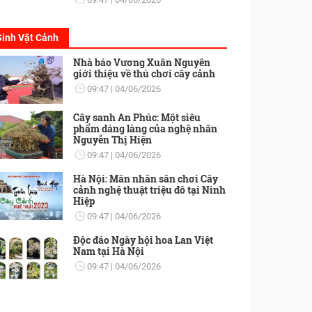
Sinh Vật Cảnh
Nhà báo Vương Xuân Nguyên
giới thiệu về thú chơi cây cảnh
09:47
04/06/2026
Cây sanh An Phúc: Một siêu
phẩm dáng làng của nghệ nhân
Nguyễn Thị Hiện
09:47
04/06/2026
Hà Nội: Mãn nhãn sân chơi Cây
cảnh nghệ thuật triệu đô tại Ninh
Hiệp
09:47
04/06/2026
Độc đáo Ngày hội hoa Lan Việt
Nam tại Hà Nội
09:47
04/06/2026