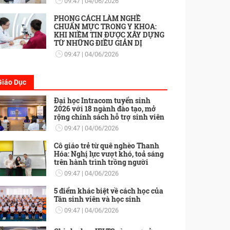
09:47
04/06/2026
PHONG CÁCH LÀM NGHỀ
CHUẨN MỰC TRONG Y KHOA:
KHI NIỀM TIN ĐƯỢC XÂY DỰNG
TỪ NHỮNG ĐIỀU GIẢN DỊ
09:47
04/06/2026
Giáo Dục
Đại học Intracom tuyển sinh
2026 với 18 ngành đào tạo, mở
rộng chính sách hỗ trợ sinh viên
09:47
04/06/2026
Cô giáo trẻ từ quê nghèo Thanh
Hóa: Nghị lực vượt khó, toả sáng
trên hành trình trồng người
09:47
04/06/2026
5 điểm khác biệt về cách học của
Tân sinh viên và học sinh
09:47
04/06/2026