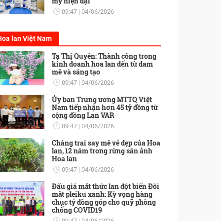
mỹ hiện đại
09:47
04/06/2026
Hoa lan Việt Nam
Tạ Thị Quyên: Thành công trong
kinh doanh hoa lan đến từ đam
mê và sáng tạo
09:47
04/06/2026
Ủy ban Trung ương MTTQ Việt
Nam tiếp nhận hơn 45 tỷ đồng từ
cộng đồng Lan VAR
09:47
04/06/2026
Chàng trai say mê vẻ đẹp của Hoa
lan, 12 năm trong rừng săn ảnh
Hoa lan
09:47
04/06/2026
Đấu giá mắt thức lan đột biến Đôi
mắt pleiku xanh: Kỳ vọng hàng
chục tỷ đồng góp cho quỹ phòng
chống COVID19
09:47
04/06/2026