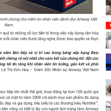
 minh chứng cho niềm tin nhân viên dành cho Amway Việt
Nam.
h quả từ những nỗ lực bền bỉ trong việc xây dựng văn hóa
i mỗi nhân viên được lắng nghe, được trao quyền và thực
năm liên tiếp và vị trí cao trong bảng xếp hạng Best
nh chứng rõ nét nhất cho cam kết của chúng tôi: đặt con
g tôi tin rằng khi nhân viên tin tưởng, gắn kết và phát
à
Lê Thị Kim Hoa – Giám đốc Nhân sự Amway Việt Nam
c tiếp lớn nhất thế giới, hoạt động tại hơn 100 quốc gia
 thức có mặt từ năm 2008 với danh mục sản phẩm đa dạng
đẹp và gia dụng, tiêu biểu là các thương hiệu Nutrilite™,
ển bền vững và triết lý lấy con người làm trọng tâm, Amway