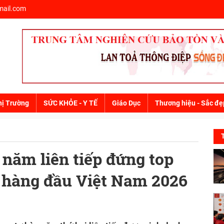
ail.com
hị Trường
SỨC KHỎE - Y TẾ
Giáo Dục
Thương hiệu - Sắc đẹ
năm liên tiếp đứng top
c hàng đầu Việt Nam 2026