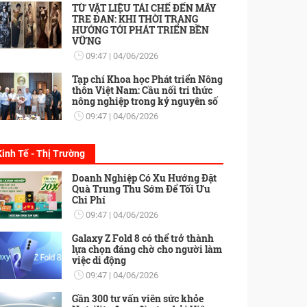
TỪ VẬT LIỆU TÁI CHẾ ĐẾN MÂY
TRE ĐAN: KHI THỜI TRANG
HƯỚNG TỚI PHÁT TRIỂN BỀN
VỮNG
09:47
04/06/2026
Tạp chí Khoa học Phát triển Nông
thôn Việt Nam: Cầu nối tri thức
nông nghiệp trong kỷ nguyên số
09:47
04/06/2026
Kinh Tế - Thị Trường
Doanh Nghiệp Có Xu Hướng Đặt
Quà Trung Thu Sớm Để Tối Ưu
Chi Phí
09:47
04/06/2026
Galaxy Z Fold 8 có thể trở thành
lựa chọn đáng chờ cho người làm
việc di động
09:47
04/06/2026
Gần 300 tư vấn viên sức khỏe