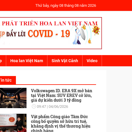
Thứ bảy, ngày 08 tháng 08 năm 2026
p
Hoa lan Việt Nam
Sinh Vật Cảnh
Video
Tin tức
Volkswagen ID. ERA 9X mở bán
tại Việt Nam: SUV EREV cỡ lớn,
giá dự kiến dưới 3 tỷ đồng
09:47
04/06/2026
Vật phẩm Công giáo Tâm Đức
công bố quyền sở hữu trí tuệ,
khẳng định vị thế thương hiệu
chính hãng