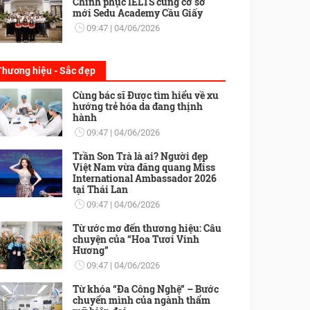
Chinh phục IELTS cùng cơ sở
mới Sedu Academy Cầu Giấy
09:47
04/06/2026
Thương hiệu - Sắc đẹp
Cùng bác sĩ Được tìm hiểu về xu
hướng trẻ hóa da đang thịnh
hành
09:47
04/06/2026
Trần Son Trà là ai? Người đẹp
Việt Nam vừa đăng quang Miss
International Ambassador 2026
tại Thái Lan
09:47
04/06/2026
Từ ước mơ đến thương hiệu: Câu
chuyện của “Hoa Tươi Vinh
Hương”
09:47
04/06/2026
Từ khóa “Đa Công Nghệ” – Bước
chuyển mình của ngành thẩm