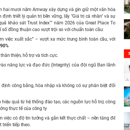
gần hai mươi năm Amway xây dựng và gìn giữ một văn hóa
nh triết lý quản trị bền vững, lấy "Giá trị cá nhân" và sự
 quả khảo sát Trust Index™ năm 2026 của Great Place To
số đồng thuận cao vượt trội so với chuẩn toàn cầu:
 việc xuất sắc” – vượt xa mức trung bình toàn cầu, với
 90%
n thiện, hỗ trợ và tích cực.
vào năng lực và đạo đức (Integrity) của đội ngũ Ban lãnh
t định công bằng, hòa nhập và không có sự phân biệt đối
hiệu quả từ hệ thống đào tạo, các nguồn lực hỗ trợ, công
ởng thực tế của công ty
việc có độ tin tưởng và gắn kết thực chất – nền tảng để
triển tiếp theo.