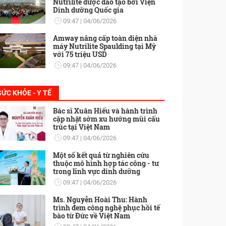
Nutrilite được đào tạo bởi Viện
Dinh dưỡng Quốc gia
09:47
04/06/2026
Amway nâng cấp toàn diện nhà
máy Nutrilite Spaulding tại Mỹ
với 75 triệu USD
09:47
04/06/2026
SỨC KHỎE - Y TẾ
Bác sĩ Xuân Hiếu và hành trình
cập nhật sớm xu hướng mũi cấu
trúc tại Việt Nam
09:47
04/06/2026
Một số kết quả từ nghiên cứu
thuộc mô hình hợp tác công - tư
trong lĩnh vực dinh dưỡng
09:47
04/06/2026
Ms. Nguyễn Hoài Thu: Hành
trình đem công nghệ phục hồi tế
bào từ Đức về Việt Nam