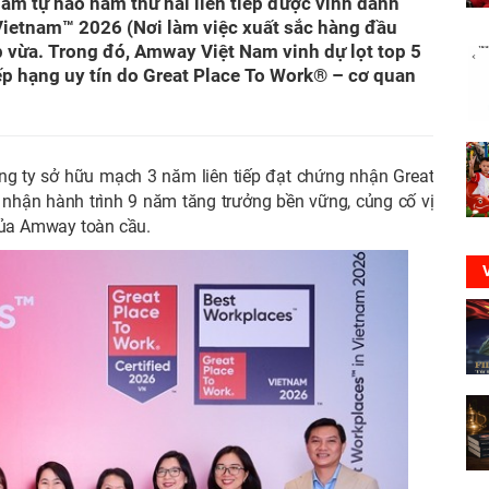
m tự hào năm thứ hai liên tiếp được vinh danh
Vietnam™ 2026 (Nơi làm việc xuất sắc hàng đầu
vừa. Trong đó, Amway Việt Nam vinh dự lọt top 5
ếp hạng uy tín do Great Place To Work® – cơ quan
ng ty sở hữu mạch 3 năm liên tiếp đạt chứng nhận Great
 nhận hành trình 9 năm tăng trưởng bền vững, củng cố vị
 của Amway toàn cầu.