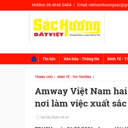
Hotline:
08.4646.0404
Email:
vietnamhuongsac@gm
Tin tức
Văn hóa - Thông tin
Kinh Tế - T
TRANG CHỦ
KINH TẾ - THỊ TRƯỜNG
Amway Việt Nam hai 
nơi làm việc xuất sắ
04/06/2026 09:47