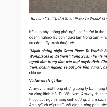
Ba năm liên tiếp đạt Great Place To Work® là
Kết quả này không phải ngẫu nhiên. Đó là thàn
doanh nghiệp lấy con người làm trọng tâm – nơ
sự cảm thấy mình thuộc về.
“Mạch chứng nhận Great Place To Work® ba 
Workplaces in Vietnam™ trong 2 năm liền là mi
người làm trung tâm của mọi quyết định. Chún
triển, doanh nghiệp sẽ bứt phá bền vững.”,
b
chia sẻ.
Về Amway Việt Nam
Amway là một trong những công ty bán hàng trự
và vùng lãnh thổ. Tại Việt Nam, Amway chính
thuộc các ngành hàng dinh dưỡng, chăm sóc sắc 
Artistry™ và eSpring™. Với định hướng phát tri