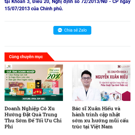
tại Khoản 3, Điều 20, Nghị định số 72/2013/NĐ - CP ngày
15/07/2013 của Chính phủ.
Chia sẻ Zalo
Cùng chuyên mục
Doanh Nghiệp Có Xu
Bác sĩ Xuân Hiếu và
Hướng Đặt Quà Trung
hành trình cập nhật
Thu Sớm Để Tối Ưu Chi
sớm xu hướng mũi cấu
Phí
trúc tại Việt Nam