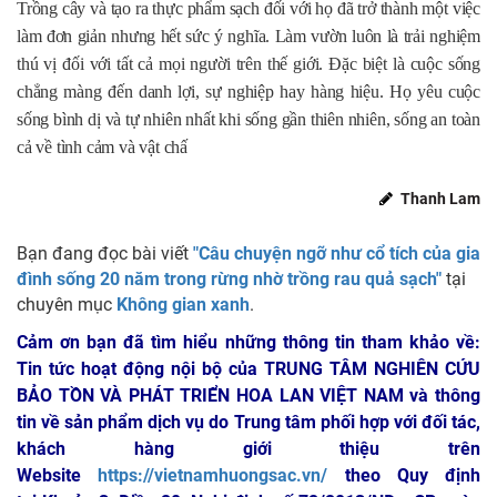
Trồng cây và tạo ra thực phẩm sạch đối với họ đã trở thành một việc
làm đơn giản nhưng hết sức ý nghĩa. Làm vườn luôn là trải nghiệm
thú vị đối với tất cả mọi người trên thế giới. Đặc biệt là cuộc sống
chẳng màng đến danh lợi, sự nghiệp hay hàng hiệu. Họ yêu cuộc
sống bình dị và tự nhiên nhất khi sống gần thiên nhiên, sống an toàn
cả về tình cảm và vật chấ
Thanh Lam
Bạn đang đọc bài viết
"Câu chuyện ngỡ như cổ tích của gia
đình sống 20 năm trong rừng nhờ trồng rau quả sạch"
tại
chuyên mục
Không gian xanh
.
Cảm ơn bạn đã tìm hiểu những thông tin tham khảo về:
Tin tức hoạt động nội bộ của TRUNG TÂM NGHIÊN CỨU
BẢO TỒN VÀ PHÁT TRIỂN HOA LAN VIỆT NAM
và thông
tin về sản phẩm dịch vụ do Trung tâm phối hợp với đối tác,
khách hàng giới thiệu trên
Website
https://vietnamhuongsac.vn/
theo Quy định