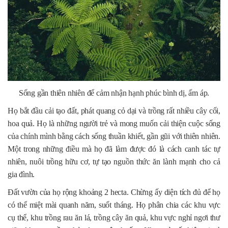
Sống gần thiên nhiên để cảm nhận hạnh phúc bình dị, ấm áp.
Họ bắt đầu cải tạo đất, phát quang cỏ dại và trồng rất nhiều cây cối,
hoa quả. Họ là những người trẻ và mong muốn cải thiện cuộc sống
của chính mình bằng cách sống thuần khiết, gần gũi với thiên nhiên.
Một trong những điều mà họ đã làm được đó là cách canh tác tự
nhiên, nuôi trồng hữu cơ, tự tạo nguồn thức ăn lành mạnh cho cả
gia đình.
Đất vườn của họ rộng khoảng 2 hecta. Chừng ấy diện tích đủ để họ
có thể miệt mài quanh năm, suốt tháng. Họ phân chia các khu vực
cụ thể, khu trồng rau ăn lá, trồng cây ăn quả, khu vực nghỉ ngơi thư