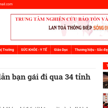
ail.com
hị Trường
SỨC KHỎE - Y TẾ
Giáo Dục
Thương hiệu - Sắc đẹ
dẫn bạn gái đi qua 34 tỉnh