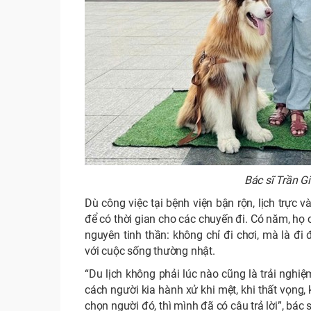
Bác sĩ Trần G
Dù công việc tại bệnh viện bận rộn, lịch trực 
để có thời gian cho các chuyến đi. Có năm, họ c
nguyên tinh thần: không chỉ đi chơi, mà là đi
với cuộc sống thường nhật.
“Du lịch không phải lúc nào cũng là trải nghi
cách người kia hành xử khi mệt, khi thất vọng, 
chọn người đó, thì mình đã có câu trả lời”, bác 