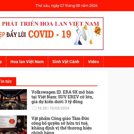
Thứ sáu, ngày 07 tháng 08 năm 2026
p
Hoa lan Việt Nam
Sinh Vật Cảnh
Video
Tin tức
Volkswagen ID. ERA 9X mở bán
tại Việt Nam: SUV EREV cỡ lớn,
giá dự kiến dưới 3 tỷ đồng
16:28
10/03/2024
Vật phẩm Công giáo Tâm Đức
công bố quyền sở hữu trí tuệ,
khẳng định vị thế thương hiệu
chính hãng