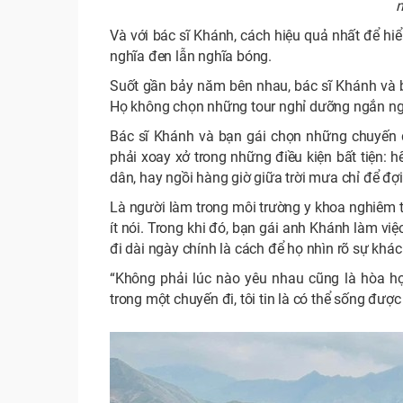
n
Và với bác sĩ Khánh, cách hiệu quả nhất để hi
nghĩa đen lẫn nghĩa bóng.
Suốt gần bảy năm bên nhau, bác sĩ Khánh và b
Họ không chọn những tour nghỉ dưỡng ngắn ngày
Bác sĩ Khánh và bạn gái chọn những chuyến đi 
phải xoay xở trong những điều kiện bất tiện: 
dân, hay ngồi hàng giờ giữa trời mưa chỉ để đợ
Là người làm trong môi trường y khoa nghiêm t
ít nói. Trong khi đó, bạn gái anh Khánh làm vi
đi dài ngày chính là cách để họ nhìn rõ sự khác
“Không phải lúc nào yêu nhau cũng là hòa h
trong một chuyến đi, tôi tin là có thể sống được