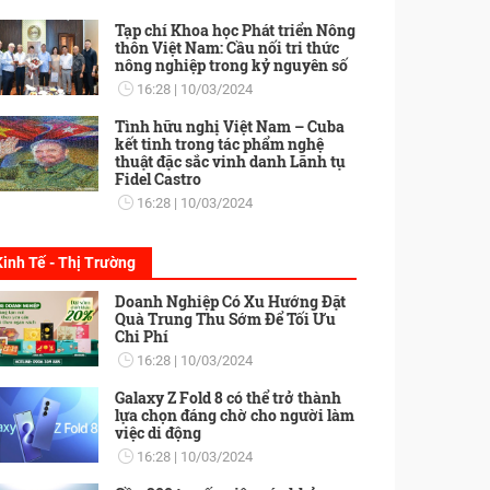
Tạp chí Khoa học Phát triển Nông
thôn Việt Nam: Cầu nối tri thức
nông nghiệp trong kỷ nguyên số
16:28
10/03/2024
Tình hữu nghị Việt Nam – Cuba
kết tinh trong tác phẩm nghệ
thuật đặc sắc vinh danh Lãnh tụ
Fidel Castro
16:28
10/03/2024
Kinh Tế - Thị Trường
Doanh Nghiệp Có Xu Hướng Đặt
Quà Trung Thu Sớm Để Tối Ưu
Chi Phí
16:28
10/03/2024
Galaxy Z Fold 8 có thể trở thành
lựa chọn đáng chờ cho người làm
việc di động
16:28
10/03/2024