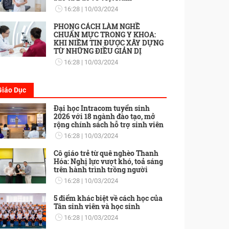
16:28
10/03/2024
PHONG CÁCH LÀM NGHỀ
CHUẨN MỰC TRONG Y KHOA:
KHI NIỀM TIN ĐƯỢC XÂY DỰNG
TỪ NHỮNG ĐIỀU GIẢN DỊ
16:28
10/03/2024
Giáo Dục
Đại học Intracom tuyển sinh
2026 với 18 ngành đào tạo, mở
rộng chính sách hỗ trợ sinh viên
16:28
10/03/2024
Cô giáo trẻ từ quê nghèo Thanh
Hóa: Nghị lực vượt khó, toả sáng
trên hành trình trồng người
16:28
10/03/2024
5 điểm khác biệt về cách học của
Tân sinh viên và học sinh
16:28
10/03/2024