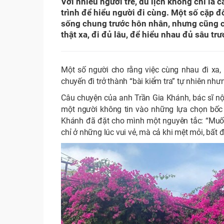
Với nhiều người trẻ, du lịch không chỉ là
trình để hiểu người đi cùng. Một số cặp 
sống chung trước hôn nhân, nhưng cũng c
thật xa, đi đủ lâu, để hiểu nhau đủ sâu trư
Một số người cho rằng việc cùng nhau đi xa,
chuyến đi trở thành “bài kiểm tra” tự nhiên nhưn
Câu chuyện của anh Trần Gia Khánh, bác sĩ nội
một người không tin vào những lựa chọn bốc 
Khánh đã đặt cho mình một nguyên tắc: “Muốn 
chỉ ở những lúc vui vẻ, mà cả khi mệt mỏi, bất 