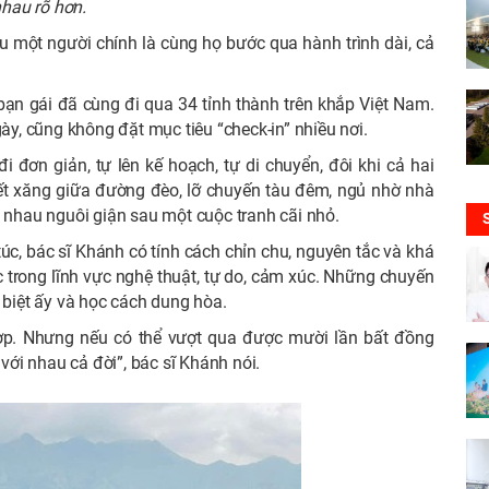
hau rõ hơn.
ểu một người chính là cùng họ bước qua hành trình dài, cả
ạn gái đã cùng đi qua 34 tỉnh thành trên khắp Việt Nam.
, cũng không đặt mục tiêu “check-in” nhiều nơi.
đơn giản, tự lên kế hoạch, tự di chuyển, đôi khi cả hai
hết xăng giữa đường đèo, lỡ chuyến tàu đêm, ngủ nhờ nhà
i nhau nguôi giận sau một cuộc tranh cãi nhỏ.
úc, bác sĩ Khánh có tính cách chỉn chu, nguyên tắc và khá
ệc trong lĩnh vực nghệ thuật, tự do, cảm xúc. Những chuyến
 biệt ấy và học cách dung hòa.
ợp. Nhưng nếu có thể vượt qua được mười lần bất đồng
 với nhau cả đời”, bác sĩ Khánh nói.