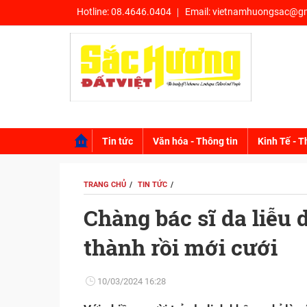
Hotline:
08.4646.0404
Email:
vietnamhuongsac@gm
Tin tức
Văn hóa - Thông tin
Kinh Tế - T
TRANG CHỦ
TIN TỨC
Chàng bác sĩ da liễu 
thành rồi mới cưới
10/03/2024 16:28