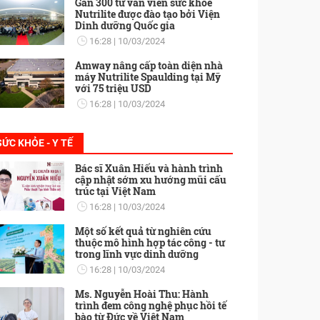
Gần 300 tư vấn viên sức khỏe
Nutrilite được đào tạo bởi Viện
Dinh dưỡng Quốc gia
16:28
10/03/2024
Amway nâng cấp toàn diện nhà
máy Nutrilite Spaulding tại Mỹ
với 75 triệu USD
16:28
10/03/2024
SỨC KHỎE - Y TẾ
Bác sĩ Xuân Hiếu và hành trình
cập nhật sớm xu hướng mũi cấu
trúc tại Việt Nam
16:28
10/03/2024
Một số kết quả từ nghiên cứu
thuộc mô hình hợp tác công - tư
trong lĩnh vực dinh dưỡng
16:28
10/03/2024
Ms. Nguyễn Hoài Thu: Hành
trình đem công nghệ phục hồi tế
bào từ Đức về Việt Nam