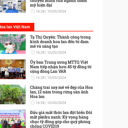
chuyển mình của ngành thẩm
mỹ hiện đại
16:28
10/03/2024
Hoa lan Việt Nam
Tạ Thị Quyên: Thành công trong
kinh doanh hoa lan đến từ đam
mê và sáng tạo
16:28
10/03/2024
Ủy ban Trung ương MTTQ Việt
Nam tiếp nhận hơn 45 tỷ đồng từ
cộng đồng Lan VAR
16:28
10/03/2024
Chàng trai say mê vẻ đẹp của Hoa
lan, 12 năm trong rừng săn ảnh
Hoa lan
16:28
10/03/2024
Đấu giá mắt thức lan đột biến Đôi
mắt pleiku xanh: Kỳ vọng hàng
chục tỷ đồng góp cho quỹ phòng
chống COVID19