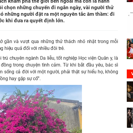
 cách khám phá thế giới bên ngoài mà còn là hành
đôi chọn những chuyến đi ngắn ngày, vài người thử
ó những người đặt ra một nguyên tắc âm thầm: đi
ớc khi đưa ra quyết định lớn.
 ở gần và vượt qua những thử thách nhỏ nhặt trong mỗi
g hiệu quả đối với nhiều đôi trẻ.
 trú chuyên ngành Da liễu, tốt nghiệp Học viện Quân y, là
đồng trong chuyện tình cảm. Từ khi bắt đầu yêu, bác sĩ
sống cả đời với một người, phải thật sự hiểu họ, không
đồng hay gặp sự cố”.