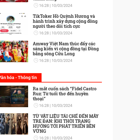
16:28
10/03/2024
TikToker Hồ Quỳnh Hương và
hành trình xây dựng cộng đồng
người theo dõi tích cực
16:28
10/03/2024
Amway Việt Nam thúc đẩy các
sáng kiến vì cộng đồng tại Đồng
bằng sông Cửu Long
16:28
10/03/2024
Văn hóa - Thông tin
Ra mắt cuốn sách “Fidel Castro
Ruz: Từ tuổi thơ đến huyền
thoại”
16:28
10/03/2024
TỪ VẬT LIỆU TÁI CHẾ ĐẾN MÂY
TRE ĐAN: KHI THỜI TRANG
HƯỚNG TỚI PHÁT TRIỂN BỀN
VỮNG
16:28
10/03/2024