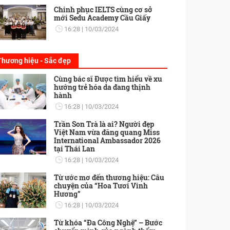
Chinh phục IELTS cùng cơ sở
mới Sedu Academy Cầu Giấy
16:28
10/03/2024
Thương hiệu - Sắc đẹp
Cùng bác sĩ Được tìm hiểu về xu
hướng trẻ hóa da đang thịnh
hành
16:28
10/03/2024
Trần Son Trà là ai? Người đẹp
Việt Nam vừa đăng quang Miss
International Ambassador 2026
tại Thái Lan
16:28
10/03/2024
Từ ước mơ đến thương hiệu: Câu
chuyện của “Hoa Tươi Vinh
Hương”
16:28
10/03/2024
Từ khóa “Đa Công Nghệ” – Bước