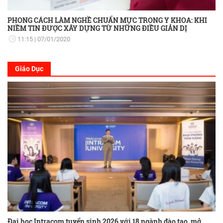
PHONG CÁCH LÀM NGHỀ CHUẨN MỰC TRONG Y KHOA: KHI
NIỀM TIN ĐƯỢC XÂY DỰNG TỪ NHỮNG ĐIỀU GIẢN DỊ
11:15
07/01/2020
Giáo Dục
Đại học Intracom tuyển sinh 2026 với 18 ngành đào tạo, mở