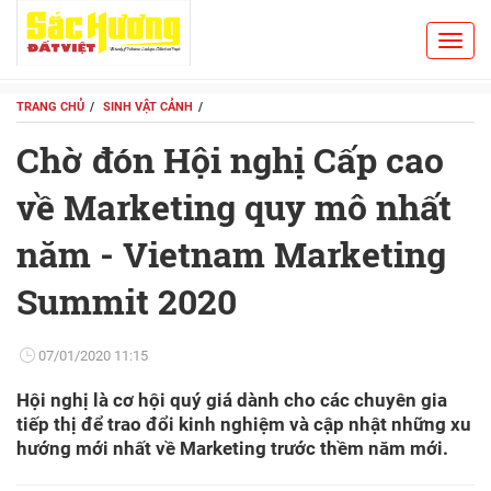
Toggl
Search
navig
TRANG CHỦ
SINH VẬT CẢNH
Chờ đón Hội nghị Cấp cao
về Marketing quy mô nhất
năm - Vietnam Marketing
Summit 2020
07/01/2020 11:15
Hội nghị là cơ hội quý giá dành cho các chuyên gia
tiếp thị để trao đổi kinh nghiệm và cập nhật những xu
hướng mới nhất về Marketing trước thềm năm mới.