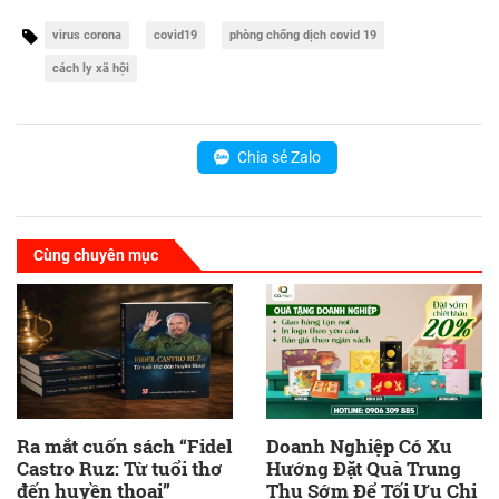
virus corona
covid19
phòng chống dịch covid 19
cách ly xã hội
Chia sẻ Zalo
Cùng chuyên mục
Ra mắt cuốn sách “Fidel
Doanh Nghiệp Có Xu
Castro Ruz: Từ tuổi thơ
Hướng Đặt Quà Trung
đến huyền thoại”
Thu Sớm Để Tối Ưu Chi