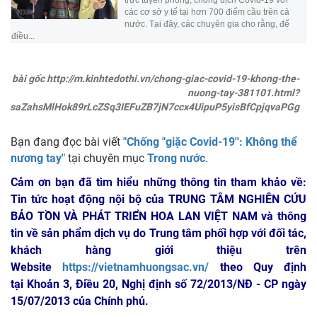
trực tuyến phòng, chống dịch Covid-19 với
các cơ sở y tế tại hơn 700 điểm cầu trên cả
nước. Tại đây, các chuyên gia cho rằng, để
điều...
ink bài gốc http://m.kinhtedothi.vn/chong-giac-covid-19-khong-the-
nuong-tay-381101.html?
SmsaZahsMlHok89rLcZSq3IEFuZB7jN7ccx4UipuP5yisBfCpjqvaPGg
Bạn đang đọc bài viết
"Chống "giặc Covid-19'': Không thể
nương tay"
tại chuyên mục
Trong nước
.
Cảm ơn bạn đã tìm hiểu những thông tin tham khảo về:
Tin tức hoạt động nội bộ của TRUNG TÂM NGHIÊN CỨU
BẢO TỒN VÀ PHÁT TRIỂN HOA LAN VIỆT NAM
và thông
tin về sản phẩm dịch vụ do Trung tâm phối hợp với đối tác,
khách hàng giới thiệu trên
Website
https://vietnamhuongsac.vn/
theo Quy định
tại Khoản 3, Điều 20, Nghị định số 72/2013/NĐ - CP ngày
15/07/2013 của Chính phủ.