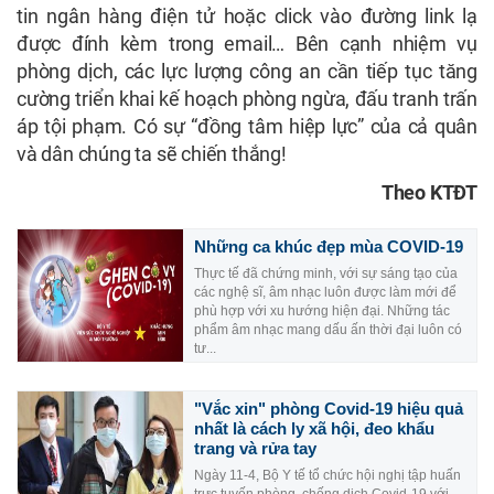
tin ngân hàng điện tử hoặc click vào đường link lạ
được đính kèm trong email… Bên cạnh nhiệm vụ
phòng dịch, các lực lượng công an cần tiếp tục tăng
cường triển khai kế hoạch phòng ngừa, đấu tranh trấn
áp tội phạm. Có sự “đồng tâm hiệp lực” của cả quân
và dân chúng ta sẽ chiến thắng!
Theo KTĐT
Những ca khúc đẹp mùa COVID-19
Thực tế đã chứng minh, với sự sáng tạo của
các nghệ sĩ, âm nhạc luôn được làm mới để
phù hợp với xu hướng hiện đại. Những tác
phẩm âm nhạc mang dấu ấn thời đại luôn có
tư...
"Vắc xin" phòng Covid-19 hiệu quả
nhất là cách ly xã hội, đeo khẩu
trang và rửa tay
Ngày 11-4, Bộ Y tế tổ chức hội nghị tập huấn