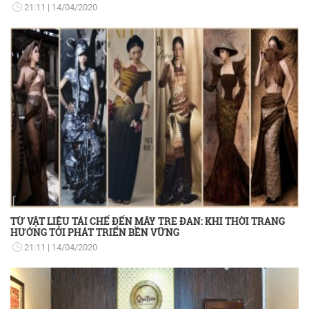
21:11
14/04/2020
TỪ VẬT LIỆU TÁI CHẾ ĐẾN MÂY TRE ĐAN: KHI THỜI TRANG
HƯỚNG TỚI PHÁT TRIỂN BỀN VỮNG
21:11
14/04/2020