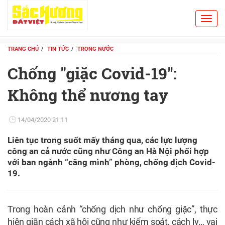
Toggl
Search
navig
TRANG CHỦ
TIN TỨC
TRONG NƯỚC
Chống "giặc Covid-19'':
Không thể nương tay
14/04/2020 21:11
Liên tục trong suốt mấy tháng qua, các lực lượng
công an cả nước cũng như Công an Hà Nội phối hợp
với ban ngành “căng mình” phòng, chống dịch Covid-
19.
Trong hoàn cảnh “chống dịch như chống giặc”, thực
hiện giãn cách xã hội cũng như kiểm soát, cách ly… vai