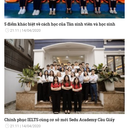
5 điểm khác biệt về cách học của Tân sinh viên và học sinh
21:11
14/04/2020
Chinh phục IELTS cùng cơ sở mới Sedu Academy Cầu Giấy
21:11
14/04/2020