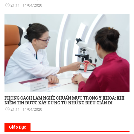
21:11
14/04/2020
PHONG CÁCH LÀM NGHỀ CHUẨN MỰC TRONG Y KHOA: KHI
NIỀM TIN ĐƯỢC XÂY DỰNG TỪ NHỮNG ĐIỀU GIẢN DỊ
21:11
14/04/2020
Giáo Dục