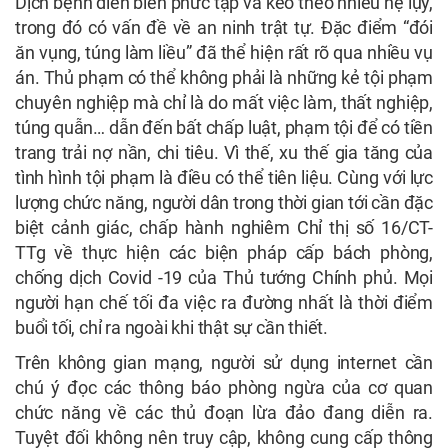
Dịch bệnh diễn biến phức tạp và kéo theo nhiều hệ lụy,
trong đó có vấn đề về an ninh trật tự. Đặc điểm “đói
ăn vụng, túng làm liều” đã thể hiện rất rõ qua nhiều vụ
án. Thủ phạm có thể không phải là những kẻ tội phạm
chuyên nghiệp mà chỉ là do mất việc làm, thất nghiệp,
túng quẫn… dẫn đến bất chấp luật, phạm tội để có tiền
trang trải nợ nần, chi tiêu. Vì thế, xu thế gia tăng của
tình hình tội phạm là điều có thể tiên liệu. Cùng với lực
lượng chức năng, người dân trong thời gian tới cần đặc
biệt cảnh giác, chấp hành nghiêm Chỉ thị số 16/CT-
TTg về thực hiện các biện pháp cấp bách phòng,
chống dịch Covid -19 của Thủ tướng Chính phủ. Mọi
người hạn chế tối đa việc ra đường nhất là thời điểm
buổi tối, chỉ ra ngoài khi thật sự cần thiết.
Trên không gian mạng, người sử dụng internet cần
chú ý đọc các thông báo phòng ngừa của cơ quan
chức năng về các thủ đoạn lừa đảo đang diễn ra.
Tuyệt đối không nên truy cập, không cung cấp thông