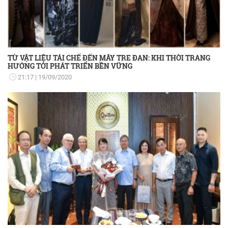
TỪ VẬT LIỆU TÁI CHẾ ĐẾN MÂY TRE ĐAN: KHI THỜI TRANG
HƯỚNG TỚI PHÁT TRIỂN BỀN VỮNG
21:17
19/09/2020