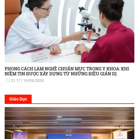
PHONG CÁCH LÀM NGHỀ CHUẨN MỰC TRONG Y KHOA: KHI
NIỀM TIN ĐƯỢC XÂY DỰNG TỪ NHỮNG ĐIỀU GIẢN DỊ
21:17
19/09/2020
Giáo Dục