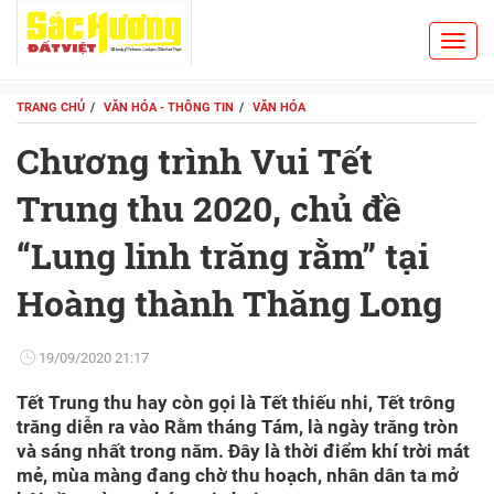
Toggl
Search
navig
TRANG CHỦ
VĂN HÓA - THÔNG TIN
VĂN HÓA
Chương trình Vui Tết
Trung thu 2020, chủ đề
“Lung linh trăng rằm” tại
Hoàng thành Thăng Long
19/09/2020 21:17
Tết Trung thu hay còn gọi là Tết thiếu nhi, Tết trông
trăng diễn ra vào Rằm tháng Tám, là ngày trăng tròn
và sáng nhất trong năm. Đây là thời điểm khí trời mát
mẻ, mùa màng đang chờ thu hoạch, nhân dân ta mở