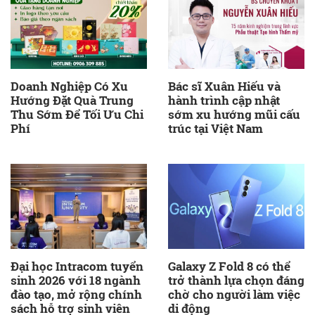
Doanh Nghiệp Có Xu
Bác sĩ Xuân Hiếu và
Hướng Đặt Quà Trung
hành trình cập nhật
Thu Sớm Để Tối Ưu Chi
sớm xu hướng mũi cấu
Phí
trúc tại Việt Nam
Đại học Intracom tuyển
Galaxy Z Fold 8 có thể
sinh 2026 với 18 ngành
trở thành lựa chọn đáng
đào tạo, mở rộng chính
chờ cho người làm việc
sách hỗ trợ sinh viên
di động