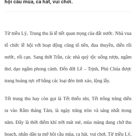
hội cầu mùa, ca hát, vui chơi.
Từ triều Lý, Trung thu là lễ tiết quan trọng của đất nước. Nhà vua
tổ chức lễ hội với hoạt động cúng tổ tiên, đua thuyền, diễn rối
nước, rối cạn. Sang thời Trần, các nhà quý tộc uống rượu, ngâm
thơ, dạo ngắm phong cảnh. Đến đời Lê – Trịnh, Phủ Chúa được
trang hoàng rực rỡ bằng các loại đèn tinh xảo, lộng lẫy.
Tết trung thu hay còn gọi là Tết thiếu nhi, Tết trông trăng diễn
ra vào Rằm tháng Tám, là ngày trăng tròn và sáng nhất trong
năm. Đây là thời điểm khí trời mát mẻ, mùa màng đang chờ thu
hoạch, nhân dân ta mở hội cầu mùa, ca hát, vui chơi. Từ triều Lý,