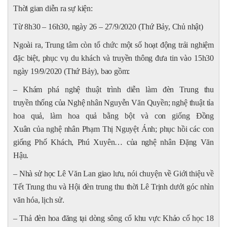
Thời gian diễn ra sự kiện:
Từ 8h30 – 16h30, ngày 26 – 27/9/2020 (Thứ Bảy, Chủ nhật)
Ngoài ra, Trung tâm còn tổ chức một số hoạt động trải nghiệm
đặc biệt, phục vụ du khách và truyền thông đưa tin vào 15h30
ngày 19/9/2020 (Thứ Bảy), bao gồm:
– Khám phá nghệ thuật trình diễn làm đèn Trung thu
truyền thống của Nghệ nhân Nguyễn Văn Quyền; nghệ thuật tỉa
hoa quả, làm hoa quả bằng bột và con giống Đồng
Xuân của nghệ nhân Phạm Thị Nguyệt Ánh; phục hồi các con
giống Phố Khách, Phú Xuyên… của nghệ nhân Đặng Văn
Hậu.
– Nhà sử học Lê Văn Lan giao lưu, nói chuyện về Giới thiệu về
Tết Trung thu và Hội đèn trung thu thời Lê Trịnh dưới góc nhìn
văn hóa, lịch sử.
– Thả đèn hoa đăng tại dòng sông cổ khu vực Khảo cổ học 18