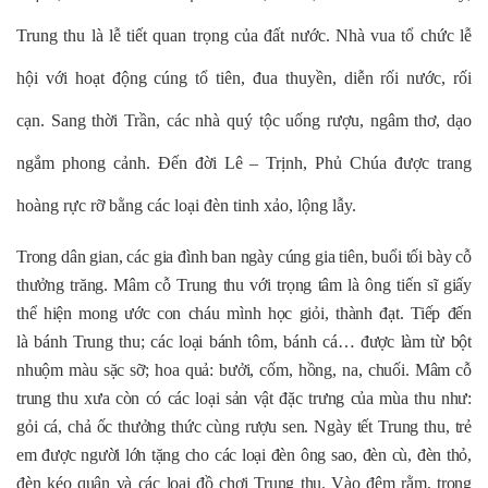
Trung thu là lễ tiết quan trọng của đất nước. Nhà vua tổ chức lễ
hội với hoạt động cúng tổ tiên, đua thuyền, diễn rối nước, rối
cạn. Sang thời Trần, các nhà quý tộc uống rượu, ngâm thơ, dạo
ngắm phong cảnh. Đến đời Lê – Trịnh, Phủ Chúa được trang
hoàng rực rỡ bằng các loại đèn tinh xảo, lộng lẫy.
Trong dân gian, các gia đình ban ngày cúng gia tiên, buổi tối bày cỗ
thưởng trăng. Mâm cỗ Trung thu với trọng tâm là ông tiến sĩ giấy
thể hiện mong ước con cháu mình học giỏi, thành đạt. Tiếp đến
là bánh Trung thu; các loại bánh tôm, bánh cá… được làm từ bột
nhuộm màu sặc sỡ; hoa quả: bưởi, cốm, hồng, na, chuối. Mâm cỗ
trung thu xưa còn có các loại sản vật đặc trưng của mùa thu như:
gỏi cá, chả ốc thưởng thức cùng rượu sen. Ngày tết Trung thu, trẻ
em được người lớn tặng cho các loại đèn ông sao, đèn cù, đèn thỏ,
đèn kéo quân và các loại đồ chơi Trung thu. Vào đêm rằm, trong