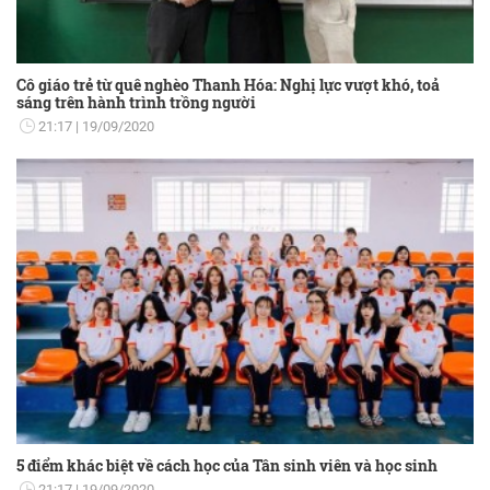
Cô giáo trẻ từ quê nghèo Thanh Hóa: Nghị lực vượt khó, toả
sáng trên hành trình trồng người
21:17
19/09/2020
5 điểm khác biệt về cách học của Tân sinh viên và học sinh
21:17
19/09/2020