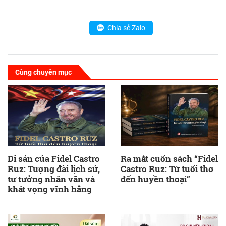
Chia sẻ Zalo
Cùng chuyên mục
Di sản của Fidel Castro
Ra mắt cuốn sách “Fidel
Ruz: Tượng đài lịch sử,
Castro Ruz: Từ tuổi thơ
tư tưởng nhân văn và
đến huyền thoại”
khát vọng vĩnh hằng