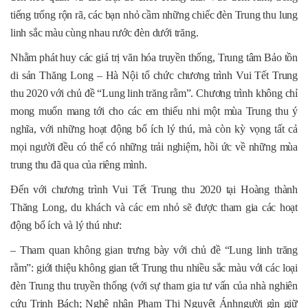
tiếng trống rộn rã, các bạn nhỏ cầm những chiếc đèn Trung thu lung
linh sắc màu cùng nhau rước đèn dưới trăng.
Nhằm phát huy các giá trị văn hóa truyền thống, Trung tâm Bảo tồn
di sản Thăng Long – Hà Nội tổ chức chương trình Vui Tết Trung
thu 2020 với chủ đề “Lung linh trăng rằm”. Chương trình không chỉ
mong muốn mang tới cho các em thiếu nhi một mùa Trung thu ý
nghĩa, với những hoạt động bổ ích lý thú, mà còn kỳ vọng tất cả
mọi người đều có thể có những trải nghiệm, hồi ức về những mùa
trung thu đã qua của riêng mình.
Đến với chương trình Vui Tết Trung thu 2020 tại Hoàng thành
Thăng Long, du khách và các em nhỏ sẽ được tham gia các hoạt
động bổ ích và lý thú như:
– Tham quan không gian trưng bày với chủ đề “Lung linh trăng
rằm”: giới thiệu không gian tết Trung thu nhiều sắc màu với các loại
đèn Trung thu truyền thống (với sự tham gia tư vấn của nhà nghiên
cứu Trịnh Bách; Nghệ nhân Phạm Thị Nguyệt Ánhngười gìn giữ