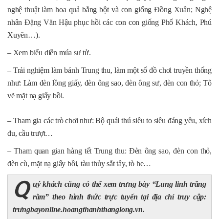
nghệ thuật làm hoa quả bằng bột và con giống Đồng Xuân; Nghệ
nhân Đặng Văn Hậu phục hồi các con con giống Phố Khách, Phú
Xuyên…).
– Xem biểu diễn múa sư tử.
– Trải nghiệm làm bánh Trung thu, làm một số đồ chơi truyền thống
như: Làm đèn lồng giấy, đèn ông sao, đèn ông sư, đèn con thỏ; Tô
vẽ mặt nạ giấy bồi.
– Tham gia các trò chơi như: Bộ quái thú siêu to siêu đáng yêu, xích
đu, cầu trượt…
– Tham quan gian hàng tết Trung thu: Đèn ông sao, đèn con thỏ,
đèn cù, mặt nạ giấy bồi, tàu thủy sắt tây, tò he…
Q
uý khách cũng có thể xem trưng bày “Lung linh trăng
rằm” theo hình thức trực tuyến tại địa chỉ truy cập:
trưngbayonline.hoangthanhthanglong.vn.