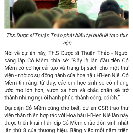
Ths.Dược sĩ Thuận Thảo phát biểu tại buổi lễ trao thư
viện
Nói về dự án này, Th.S Dược sĩ Thuận Thảo - Người
sáng lập Cỏ Mềm chia sẻ: “Đây là lần đầu tiên Cỏ
Mềm có cơ hội cải tạo và trang bị sách cho một thư
viện - nhờ có sự đồng hành của hoa hậu H'Hen Niê. Cỏ
Mềm tin rằng, từ đây, các em học sinh sẽ có những
ước mơ lớn hơn, vươn xa hơn và chắc chắn sẽ trở
thành những người hạnh phúc, thành công, có ích.”
Đại diện Cỏ Mềm cũng cho biết, dự án CSR trao thư
viện thân thiện hợp tác với Hoa hậu H’Hen Niê lần này
được triển khai nhân dịp Cỏ Mềm chào đón sinh nhật
lần thứ 8 của thương hiệu. Bằng việc mỗi năm triển