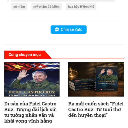
cỏ mềm
mỹ phẩm Cỏ Mềm
hoa hậu H'Hen Niê
Chia sẻ Zalo
Cùng chuyên mục
Di sản của Fidel Castro
Ra mắt cuốn sách “Fidel
Ruz: Tượng đài lịch sử,
Castro Ruz: Từ tuổi thơ
tư tưởng nhân văn và
đến huyền thoại”
khát vọng vĩnh hằng