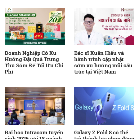
Doanh Nghiệp Có Xu
Bác sĩ Xuân Hiếu và
Hướng Đặt Quà Trung
hành trình cập nhật
Thu Sớm Để Tối Ưu Chi
sớm xu hướng mũi cấu
Phí
trúc tại Việt Nam
Đại học Intracom tuyển
Galaxy Z Fold 8 có thể
sinh 2026 với 18 ngành
trở thành lựa chọn đáng