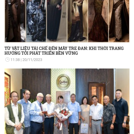
TỪ VẬT LIỆU TÁI CHẾ ĐẾN MÂY TRE ĐAN: KHI THỜI TRANG
HƯỚNG TỚI PHÁT TRIỂN BỀN VỮNG
11:38
20/11/2023