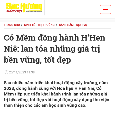
Toggl
Search
navig
TRANG CHỦ
KINH TẾ - THỊ TRƯỜNG
SẢN PHẨM - DỊCH VỤ
Cỏ Mềm đồng hành H’Hen
Niê: lan tỏa những giá trị
bền vững, tốt đẹp
20/11/2023 11:38
Sau nhiều năm triển khai hoạt động xây trường, năm
2023, đồng hành cùng với Hoa hậu H’Hen Niê, Cỏ
Mềm tiếp tục triển khai hành trình lan tỏa những giá
trị bền vững, tốt đẹp với hoạt động xây dựng thư viện
thân thiện cho các em học sinh vùng cao.