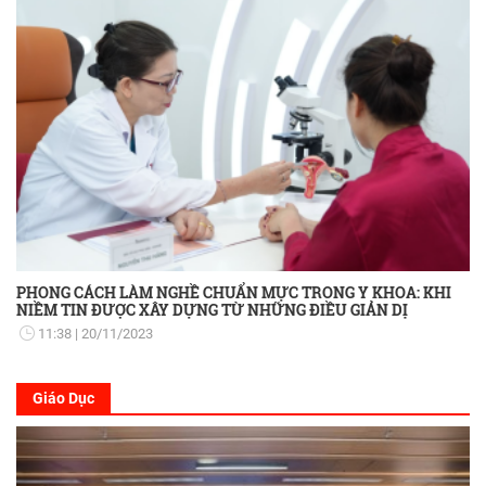
PHONG CÁCH LÀM NGHỀ CHUẨN MỰC TRONG Y KHOA: KHI
NIỀM TIN ĐƯỢC XÂY DỰNG TỪ NHỮNG ĐIỀU GIẢN DỊ
11:38
20/11/2023
Giáo Dục