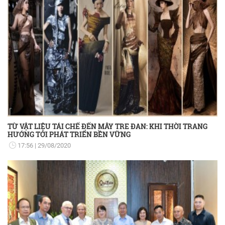
TỪ VẬT LIỆU TÁI CHẾ ĐẾN MÂY TRE ĐAN: KHI THỜI TRANG
HƯỚNG TỚI PHÁT TRIỂN BỀN VỮNG
17:56
29/08/2020