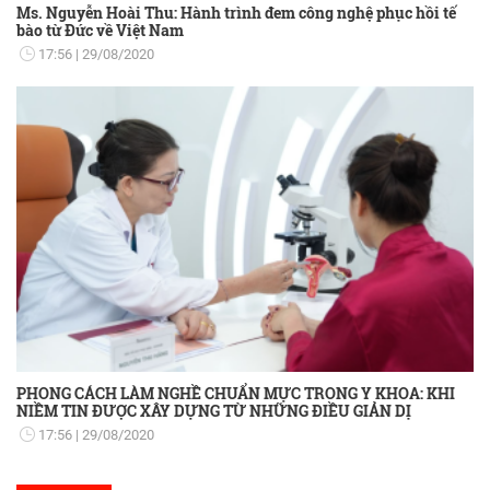
Ms. Nguyễn Hoài Thu: Hành trình đem công nghệ phục hồi tế
bào từ Đức về Việt Nam
17:56
29/08/2020
PHONG CÁCH LÀM NGHỀ CHUẨN MỰC TRONG Y KHOA: KHI
NIỀM TIN ĐƯỢC XÂY DỰNG TỪ NHỮNG ĐIỀU GIẢN DỊ
17:56
29/08/2020