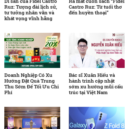
Di sản của Fidel Castro
Ra mắt cuốn sách “Fidel
Ruz: Tượng đài lịch sử,
Castro Ruz: Từ tuổi thơ
tư tưởng nhân văn và
đến huyền thoại”
khát vọng vĩnh hằng
Doanh Nghiệp Có Xu
Bác sĩ Xuân Hiếu và
Hướng Đặt Quà Trung
hành trình cập nhật
Thu Sớm Để Tối Ưu Chi
sớm xu hướng mũi cấu
Phí
trúc tại Việt Nam