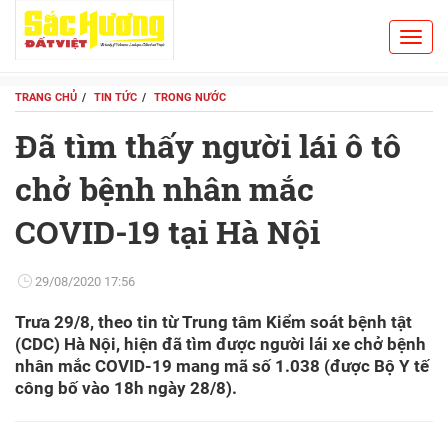
Toggl
Search
navig
TRANG CHỦ
TIN TỨC
TRONG NƯỚC
Đã tìm thấy người lái ô tô
chở bệnh nhân mắc
COVID-19 tại Hà Nội
29/08/2020 17:56
Trưa 29/8, theo tin từ Trung tâm Kiểm soát bệnh tật
(CDC) Hà Nội, hiện đã tìm được người lái xe chở bệnh
nhân mắc COVID-19 mang mã số 1.038 (được Bộ Y tế
công bố vào 18h ngày 28/8).