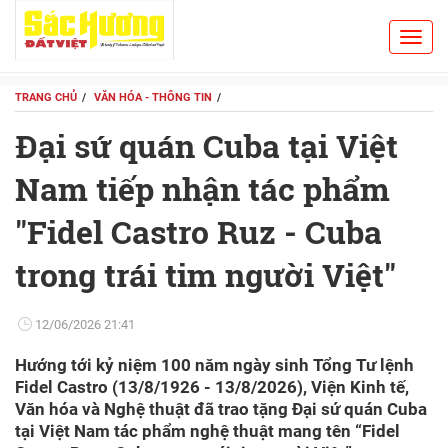
Toggl
Search
navig
TRANG CHỦ
VĂN HÓA - THÔNG TIN
Đại sứ quán Cuba tại Việt
Nam tiếp nhận tác phẩm
"Fidel Castro Ruz - Cuba
trong trái tim người Việt"
12/06/2026 21:41
Hướng tới kỷ niệm 100 năm ngày sinh Tổng Tư lệnh
Fidel Castro (13/8/1926 - 13/8/2026), Viện Kinh tế,
Văn hóa và Nghệ thuật đã trao tặng Đại sứ quán Cuba
tại Việt Nam tác phẩm nghệ thuật mang tên “Fidel