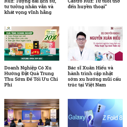
Ruz: Tượng đài lịch sử,
Castro Ruz: Từ tuổi thơ
tư tưởng nhân văn và
đến huyền thoại”
khát vọng vĩnh hằng
Doanh Nghiệp Có Xu
Bác sĩ Xuân Hiếu và
Hướng Đặt Quà Trung
hành trình cập nhật
Thu Sớm Để Tối Ưu Chi
sớm xu hướng mũi cấu
Phí
trúc tại Việt Nam