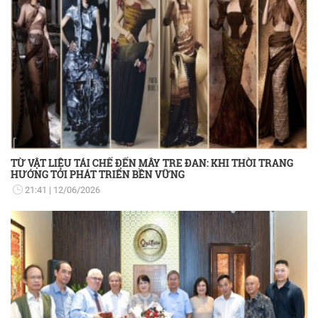
TỪ VẬT LIỆU TÁI CHẾ ĐẾN MÂY TRE ĐAN: KHI THỜI TRANG
HƯỚNG TỚI PHÁT TRIỂN BỀN VỮNG
21:41
12/06/2026