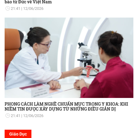
bào từ Đức về Việt Nam
21:41
12/06/2026
PHONG CÁCH LÀM NGHỀ CHUẨN MỰC TRONG Y KHOA: KHI
NIỀM TIN ĐƯỢC XÂY DỰNG TỪ NHỮNG ĐIỀU GIẢN DỊ
21:41
12/06/2026
Giáo Dục