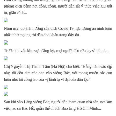
phòng dịch bệnh nơi công cộng, người dân rất ý thức việc giữ trật
tự, giãn cách...
Năm nay, do ảnh hưởng của dịch Covid-19, lực lượng an ninh luôn
nhắc nhở mọi người dân đeo khẩu trang đầy đủ.
Trước khi vào khu vực đăng ký, mọi người đều rửa tay sát khuẩn.
Chị Nguyễn Thị Thanh Tâm (Hà Nội) cho biết: "Hằng năm vào dịp
này, tôi đều đưa các con vào viếng Bác, với mong muốn các con
luôn nhớ tới công lao của vị lãnh tụ vĩ đại của dân tộc".
Sau khi vào Lăng viếng Bác, người dân tham quan nhà sàn, nơi làm
việc, ao cá Bác Hồ, quần thể di tích Bảo tàng Hồ Chí Minh...