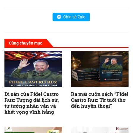
Chia sẻ Zalo
Cùng chuyên mục
Di sản của Fidel Castro
Ra mắt cuốn sách “Fidel
Ruz: Tượng đài lịch sử,
Castro Ruz: Từ tuổi thơ
tư tưởng nhân văn và
đến huyền thoại”
khát vọng vĩnh hằng