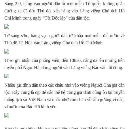
Sáng 2-9, hàng vạn người dân từ mọi miền Tổ quốc, không quản
đường xa đã đến Thủ đô, xếp hàng vào Lăng viếng Chủ tịch Hồ
Chí Minh trong ngày “Tết Độc lập” của dân tộc.
Từ sáng sớm, hàng vạn người dân từ khắp mọi miền đất nước về
Thủ đô Hà Nội, vào Lăng viếng Chủ tịch Hồ Chí Minh.
Theo ghi nhận của phóng viên, đến 10h30, nắng đã lên nhưng trên
tuyến phố Ngọc Hà, dòng người vào Lăng viếng Bác vẫn rất đông.
Nhiều gia đình dẫn theo các cháu nhỏ vào viếng Người Cha già dân
tộc. Đây cũng là dịp để các thế hệ trong gia đình cùng ôn lại truyền
thống lịch sử Việt Nam và nhắc nhở con cháu về tấm gương vì dân,
vì nước của Bác Hồ kính yêu.
Hoà chung không khí trang nghiêm cũng như để đảm bảo công tác