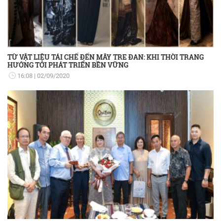
TỪ VẬT LIỆU TÁI CHẾ ĐẾN MÂY TRE ĐAN: KHI THỜI TRANG
HƯỚNG TỚI PHÁT TRIỂN BỀN VỮNG
16:08
02/09/2020