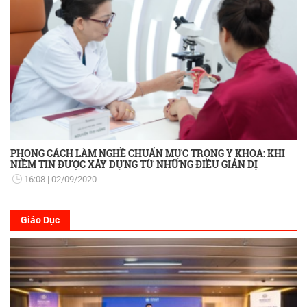
PHONG CÁCH LÀM NGHỀ CHUẨN MỰC TRONG Y KHOA: KHI
NIỀM TIN ĐƯỢC XÂY DỰNG TỪ NHỮNG ĐIỀU GIẢN DỊ
16:08
02/09/2020
Giáo Dục