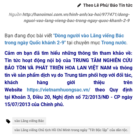
Theo Lê Phú/ Báo Tin tức
Nguồn
http://hanoimoi.com.vn/hinh-anh/xa-hoi/977471/dong-
nguoi-vao-lang-vieng-bac-trong-ngay-quoc-khanh-2-9
Bạn đang đọc bài viết
"Dòng người vào Lăng viếng Bác
trong ngày Quốc khánh 2-9"
tại chuyên mục
Trong nước
.
Cảm ơn bạn đã tìm hiểu những thông tin tham khảo về:
Tin tức hoạt động nội bộ của TRUNG TÂM NGHIÊN CỨU
BẢO TỒN VÀ PHÁT TRIỂN HOA LAN VIỆT NAM
và thông
tin về sản phẩm dịch vụ do Trung tâm phối hợp với đối tác,
khách hàng giới thiệu trên
Website
https://vietnamhuongsac.vn/
theo Quy định
tại Khoản 3, Điều 20, Nghị định số 72/2013/NĐ - CP ngày
15/07/2013 của Chính phủ.
vào Lăng viếng Bác
vào Lăng viếng Chủ tịch Hồ Chí Minh trong ngày “Tết Độc lập” của dân tộc.