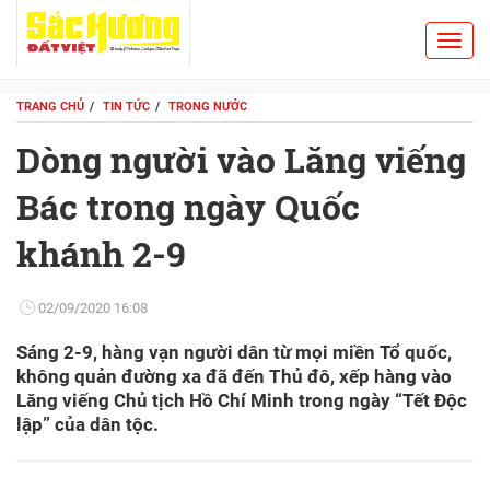
Toggl
Search
navig
TRANG CHỦ
TIN TỨC
TRONG NƯỚC
Dòng người vào Lăng viếng
Bác trong ngày Quốc
khánh 2-9
02/09/2020 16:08
Sáng 2-9, hàng vạn người dân từ mọi miền Tổ quốc,
không quản đường xa đã đến Thủ đô, xếp hàng vào
Lăng viếng Chủ tịch Hồ Chí Minh trong ngày “Tết Độc
lập” của dân tộc.