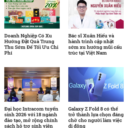
Doanh Nghiệp Có Xu
Bác sĩ Xuân Hiếu và
Hướng Đặt Quà Trung
hành trình cập nhật
Thu Sớm Để Tối Ưu Chi
sớm xu hướng mũi cấu
Phí
trúc tại Việt Nam
Đại học Intracom tuyển
Galaxy Z Fold 8 có thể
sinh 2026 với 18 ngành
trở thành lựa chọn đáng
đào tạo, mở rộng chính
chờ cho người làm việc
sách hỗ trợ sinh viên
di động