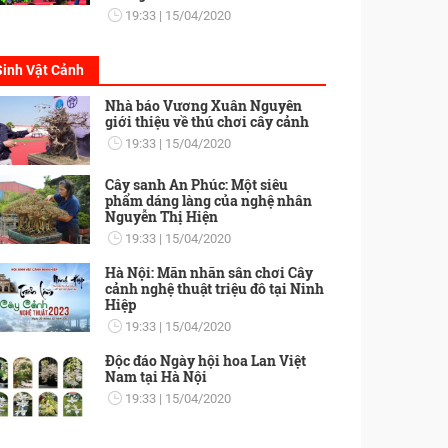
19:33
15/04/2020
Sinh Vật Cảnh
Nhà báo Vương Xuân Nguyên
giới thiệu về thú chơi cây cảnh
19:33
15/04/2020
Cây sanh An Phúc: Một siêu
phẩm dáng làng của nghệ nhân
Nguyễn Thị Hiện
19:33
15/04/2020
Hà Nội: Mãn nhãn sân chơi Cây
cảnh nghệ thuật triệu đô tại Ninh
Hiệp
19:33
15/04/2020
Độc đáo Ngày hội hoa Lan Việt
Nam tại Hà Nội
19:33
15/04/2020