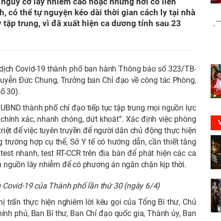
 nguy cơ lây nhiễm cao hoặc những nơi có liên
, có thể tự nguyện kéo dài thời gian cách ly tại nhà
y tập trung, vì đã xuất hiện ca dương tính sau 23
 dịch Covid-19 thành phố ban hành Thông báo số 323/TB-
guyễn Đức Chung, Trưởng ban Chỉ đạo về công tác Phòng,
ố 30).
ch UBND thành phố chỉ đạo tiếp tục tập trung mọi nguồn lực
, chính xác, nhanh chóng, dứt khoát”. Xác định việc phòng
 triệt để việc tuyên truyền để người dân chủ động thực hiện
trường hợp cụ thể, Sở Y tế có hướng dẫn, cần thiết tăng
g test nhanh, test RT-CCR trên địa bàn để phát hiện các ca
 nguồn lây nhiễm để có phương án ngăn chặn kịp thời.
Covid-19 của Thành phố lần thứ 30 (ngày 6/4)
hị trấn thực hiện nghiêm lời kêu gọi của Tổng Bí thư, Chủ
hính phủ, Ban Bí thư, Ban Chỉ đạo quốc gia, Thành ủy, Ban