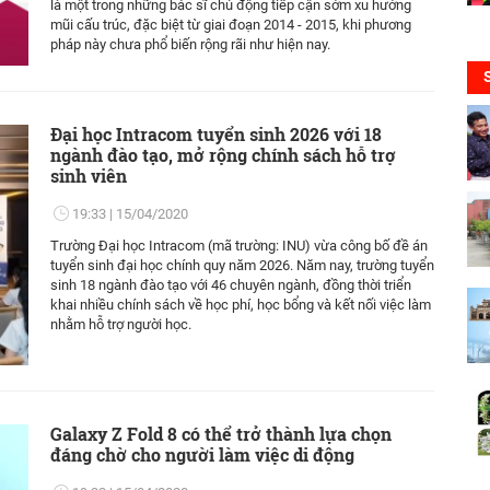
là một trong những bác sĩ chủ động tiếp cận sớm xu hướng
mũi cấu trúc, đặc biệt từ giai đoạn 2014 - 2015, khi phương
pháp này chưa phổ biến rộng rãi như hiện nay.
Đại học Intracom tuyển sinh 2026 với 18
ngành đào tạo, mở rộng chính sách hỗ trợ
sinh viên
19:33
15/04/2020
Trường Đại học Intracom (mã trường: INU) vừa công bố đề án
tuyển sinh đại học chính quy năm 2026. Năm nay, trường tuyển
sinh 18 ngành đào tạo với 46 chuyên ngành, đồng thời triển
khai nhiều chính sách về học phí, học bổng và kết nối việc làm
nhằm hỗ trợ người học.
Galaxy Z Fold 8 có thể trở thành lựa chọn
đáng chờ cho người làm việc di động