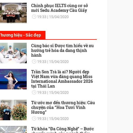
Chinh phục IELTS cùng cơ sở
mới Sedu Academy Cầu Giấy
19:33
15/04/2020
Thương hiệu - Sắc đẹp
Cùng bác sĩ Được tìm hiểu về xu
hướng trẻ hóa da đang thịnh
hành
19:33
15/04/2020
Trần Son Trà là ai? Người đẹp
Việt Nam vừa đăng quang Miss
International Ambassador 2026
tại Thái Lan
19:33
15/04/2020
Từ ước mơ đến thương hiệu: Câu
chuyện của “Hoa Tươi Vinh
Hương”
19:33
15/04/2020
Từ khóa “Đa Công Nghệ” – Bước