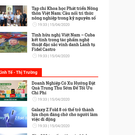
Tạp chí Khoa học Phát triển Nông
thôn Việt Nam: Cầu nối tri thức
nông nghiệp trong kỷ nguyên số
19:33
15/04/2020
Tình hữu nghị Việt Nam – Cuba
kết tinh trong tác phẩm nghệ
thuật đặc sắc vinh danh Lãnh tụ
Fidel Castro
19:33
15/04/2020
Kinh Tế - Thị Trường
Doanh Nghiệp Có Xu Hướng Đặt
Quà Trung Thu Sớm Để Tối Ưu
Chi Phí
19:33
15/04/2020
Galaxy Z Fold 8 có thể trở thành
lựa chọn đáng chờ cho người làm
việc di động
19:33
15/04/2020