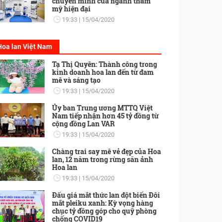
chuyển mình của ngành thẩm
mỹ hiện đại
19:33
15/04/2020
Hoa lan Việt Nam
Tạ Thị Quyên: Thành công trong
kinh doanh hoa lan đến từ đam
mê và sáng tạo
19:33
15/04/2020
Ủy ban Trung ương MTTQ Việt
Nam tiếp nhận hơn 45 tỷ đồng từ
cộng đồng Lan VAR
19:33
15/04/2020
Chàng trai say mê vẻ đẹp của Hoa
lan, 12 năm trong rừng săn ảnh
Hoa lan
19:33
15/04/2020
Đấu giá mắt thức lan đột biến Đôi
mắt pleiku xanh: Kỳ vọng hàng
chục tỷ đồng góp cho quỹ phòng
chống COVID19