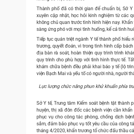
Thành phố đã có thời gian để chuẩn bị, Sở Y
xuyên cập nhật, học hỏi kinh nghiệm từ các qu
không chủ quan trước tình hình hiện nay. Khẩn t
sàng ứng phó với mọi tình huống, kể cả tình hu
Tiếp tục quán triệt ngành Y tế thành phố hiểu 
trương, quyết đoán, vì trong tình hình cấp bác
địa bàn rà soát, hoàn thiện quy trình trình kh
quy trình cho phù hợp với tình hình thực tế. 
khám chữa bệnh đều phải khai báo y tế (lộ trìn
viện Bạch Mai và yếu tố có người nhà, người thâ
Lực lượng chức năng phun khử khuẩn phía trư
Sở Y tế, Trung tâm Kiểm soát bệnh tật thành p
huyện, thị xã đôn đốc các bệnh viện cần khẩn tr
phục vụ cho công tác phòng, chống dịch bện
sắm, đảm bảo phục vụ tốt yêu cầu của công tá
tháng 4/2020, khẩn trương tổ chức đấu thầu các