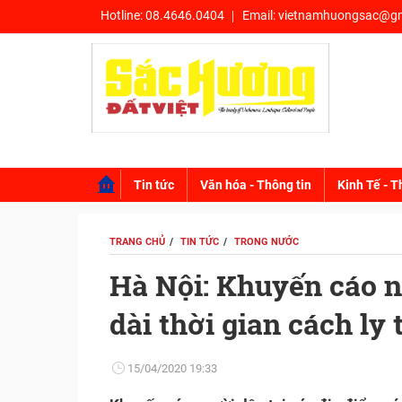
Hotline:
08.4646.0404
Email:
vietnamhuongsac@gm
Tin tức
Văn hóa - Thông tin
Kinh Tế - T
TRANG CHỦ
TIN TỨC
TRONG NƯỚC
Hà Nội: Khuyến cáo 
dài thời gian cách ly
15/04/2020 19:33