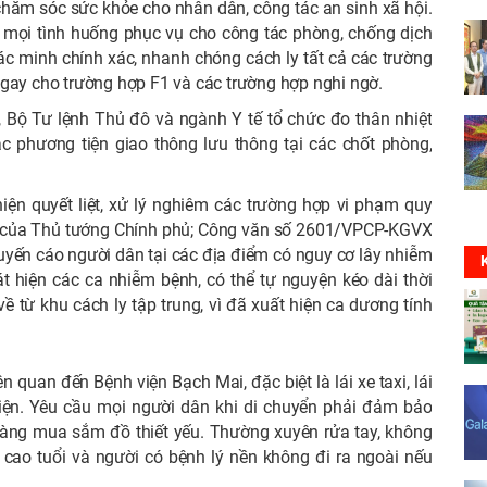
 chăm sóc sức khỏe cho nhân dân, công tác an sinh xã hội.
o mọi tình huống phục vụ cho công tác phòng, chống dịch
c minh chính xác, nhanh chóng cách ly tất cả các trường
ngay cho trường hợp F1 và các trường hợp nghi ngờ.
 Bộ Tư lệnh Thủ đô và ngành Y tế tổ chức đo thân nhiệt
c phương tiện giao thông lưu thông tại các chốt phòng,
hiện quyết liệt, xử lý nghiêm các trường hợp vi phạm quy
0, của Thủ tướng Chính phủ; Công văn số 2601/VPCP-KGVX
ến cáo người dân tại các địa điểm có nguy cơ lây nhiễm
t hiện các ca nhiễm bệnh, có thể tự nguyện kéo dài thời
về từ khu cách ly tập trung, vì đã xuất hiện ca dương tính
ên quan đến Bệnh viện Bạch Mai, đặc biệt là lái xe taxi, lái
iện. Yêu cầu mọi người dân khi di chuyển phải đảm bảo
 hàng mua sắm đồ thiết yếu. Thường xuyên rửa tay, không
 cao tuổi và người có bệnh lý nền không đi ra ngoài nếu