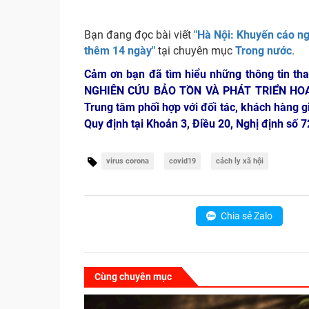
Bạn đang đọc bài viết
"Hà Nội: Khuyến cáo ngư
thêm 14 ngày"
tại chuyên mục
Trong nước
.
Cảm ơn bạn đã tìm hiểu những thông tin th
NGHIÊN CỨU BẢO TỒN VÀ PHÁT TRIỂN HO
Trung tâm phối hợp với đối tác, khách hàng g
Quy định tại Khoản 3, Điều 20, Nghị định số
virus corona
covid19
cách ly xã hội
Chia sẻ Zalo
Cùng chuyên mục