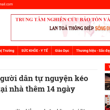
ail.com
hị Trường
SỨC KHỎE - Y TẾ
Giáo Dục
Thương hiệu - Sắc đẹ
người dân tự nguyện kéo
 tại nhà thêm 14 ngày