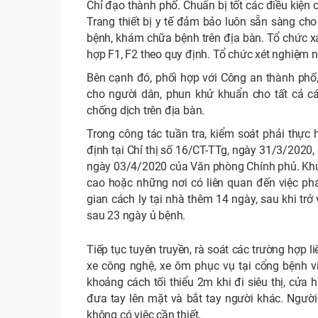
Chỉ đạo thành phố. Chuẩn bị tốt các điều kiện
Trang thiết bị y tế đảm bảo luôn sẵn sàng ch
bệnh, khám chữa bệnh trên địa bàn. Tổ chức xá
hợp F1, F2 theo quy định. Tổ chức xét nghiệm 
Bên cạnh đó, phối hợp với Công an thành phố,
cho người dân, phun khử khuẩn cho tất cả cá
chống dịch trên địa bàn.
Trong công tác tuần tra, kiểm soát phải thực 
định tại Chỉ thị số 16/CT-TTg, ngày 31/3/202
ngày 03/4/2020 của Văn phòng Chính phủ. Khuy
cao hoặc những nơi có liên quan đến việc phá
gian cách ly tại nhà thêm 14 ngày, sau khi trở 
sau 23 ngày ủ bệnh.
Tiếp tục tuyên truyền, rà soát các trường hợp li
xe công nghệ, xe ôm phục vụ tại cổng bệnh v
khoảng cách tối thiểu 2m khi đi siêu thị, cửa
đưa tay lên mặt và bắt tay người khác. Người
không có việc cần thiết.