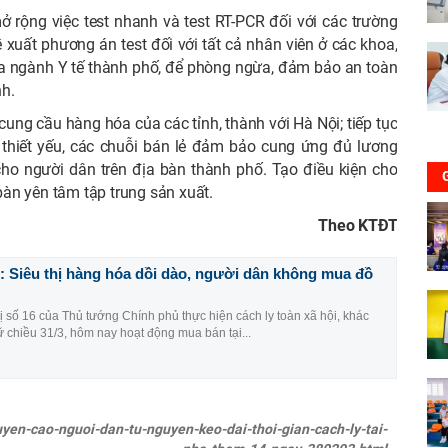
 rộng việc test nhanh và test RT-PCR đối với các trường
 xuất phương án test đối với tất cả nhân viên ở các khoa,
a ngành Y tế thành phố, để phòng ngừa, đảm bảo an toàn
h.
cung cầu hàng hóa của các tỉnh, thành với Hà Nội; tiếp tục
 thiết yếu, các chuỗi bán lẻ đảm bảo cung ứng đủ lương
cho người dân trên địa bàn thành phố. Tạo điều kiện cho
 bàn yên tâm tập trung sản xuất.
Theo KTĐT
i: Siêu thị hàng hóa dồi dào, người dân không mua đồ
hị số 16 của Thủ tướng Chính phủ thực hiện cách ly toàn xã hội, khác
rữ chiều 31/3, hôm nay hoạt động mua bán tại...
huyen-cao-nguoi-dan-tu-nguyen-keo-dai-thoi-gian-cach-ly-tai-