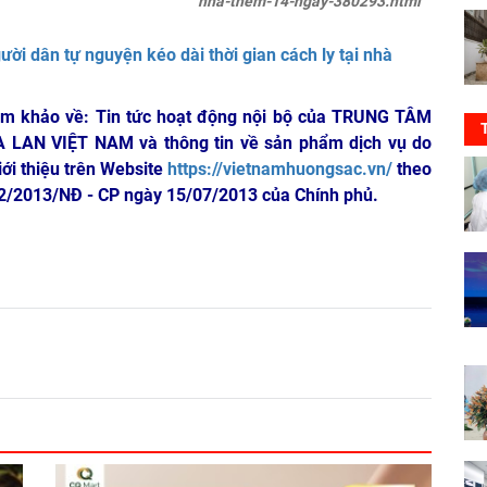
nha-them-14-ngay-380293.html
ời dân tự nguyện kéo dài thời gian cách ly tại nhà
am khảo về: Tin tức hoạt động nội bộ của TRUNG TÂM
A LAN VIỆT NAM
và thông tin về sản phẩm dịch vụ do
iới thiệu trên Website
https://vietnamhuongsac.vn/
theo
 72/2013/NĐ - CP ngày 15/07/2013 của Chính phủ.