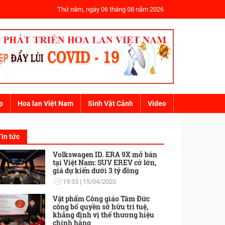
Thứ năm, ngày 06 tháng 08 năm 2026
p
Hoa lan Việt Nam
Sinh Vật Cảnh
Video
Tin tức
Volkswagen ID. ERA 9X mở bán
tại Việt Nam: SUV EREV cỡ lớn,
giá dự kiến dưới 3 tỷ đồng
19:33
15/04/2020
Vật phẩm Công giáo Tâm Đức
công bố quyền sở hữu trí tuệ,
khẳng định vị thế thương hiệu
chính hãng