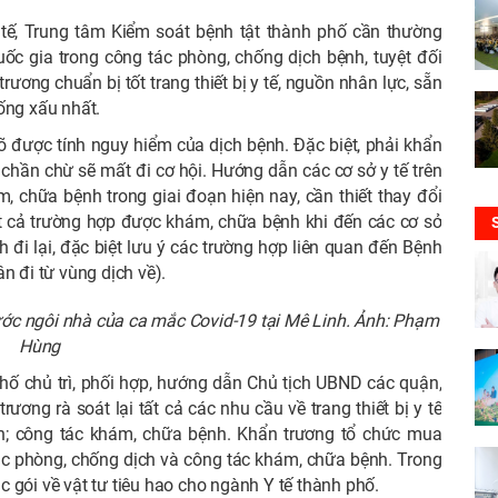
 tế, Trung tâm Kiểm soát bệnh tật thành phố cần thường
ốc gia trong công tác phòng, chống dịch bệnh, tuyệt đối
rương chuẩn bị tốt trang thiết bị y tế, nguồn nhân lực, sẵn
ống xấu nhất.
rõ được tính nguy hiểm của dịch bệnh. Đặc biệt, phải khẩn
h chần chừ sẽ mất đi cơ hội. Hướng dẫn các cơ sở y tế trên
ám, chữa bệnh trong giai đoạn hiện nay, cần thiết thay đổi
Tất cả trường hợp được khám, chữa bệnh khi đến các cơ sở
h đi lại, đặc biệt lưu ý các trường hợp liên quan đến Bệnh
n đi từ vùng dịch về).
ớc ngôi nhà của ca mắc Covid-19 tại Mê Linh. Ảnh: Phạm
Hùng
hố chủ trì, phối hợp, hướng dẫn Chủ tịch UBND các quận,
ương rà soát lại tất cả các nhu cầu về trang thiết bị y tế
h; công tác khám, chữa bệnh. Khẩn trương tổ chức mua
c phòng, chống dịch và công tác khám, chữa bệnh. Trong
 gói về vật tư tiêu hao cho ngành Y tế thành phố.