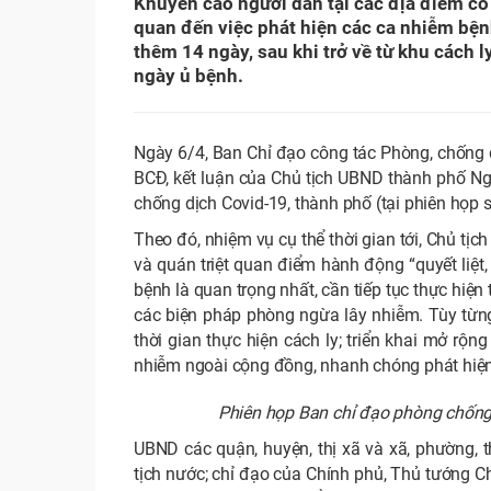
Khuyến cáo người dân tại các địa điểm có
quan đến việc phát hiện các ca nhiễm bệnh
thêm 14 ngày, sau khi trở về từ khu cách l
ngày ủ bệnh.
Ngày 6/4, Ban Chỉ đạo công tác Phòng, chống
BCĐ, kết luận của Chủ tịch UBND thành phố N
chống dịch Covid-19, thành phố (tại phiên họp s
Theo đó, nhiệm vụ cụ thể thời gian tới, Chủ tị
và quán triệt quan điểm hành động “quyết liệt
bệnh là quan trọng nhất, cần tiếp tục thực hiện
các biện pháp phòng ngừa lây nhiễm. Tùy từng 
thời gian thực hiện cách ly; triển khai mở rộn
nhiễm ngoài cộng đồng, nhanh chóng phát hiện
Phiên họp Ban chỉ đạo phòng chống 
UBND các quận, huyện, thị xã và xã, phường, t
tịch nước; chỉ đạo của Chính phủ, Thủ tướng C