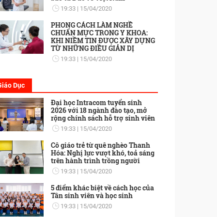
19:33
15/04/2020
PHONG CÁCH LÀM NGHỀ
CHUẨN MỰC TRONG Y KHOA:
KHI NIỀM TIN ĐƯỢC XÂY DỰNG
TỪ NHỮNG ĐIỀU GIẢN DỊ
19:33
15/04/2020
Giáo Dục
Đại học Intracom tuyển sinh
2026 với 18 ngành đào tạo, mở
rộng chính sách hỗ trợ sinh viên
19:33
15/04/2020
Cô giáo trẻ từ quê nghèo Thanh
Hóa: Nghị lực vượt khó, toả sáng
trên hành trình trồng người
19:33
15/04/2020
5 điểm khác biệt về cách học của
Tân sinh viên và học sinh
19:33
15/04/2020