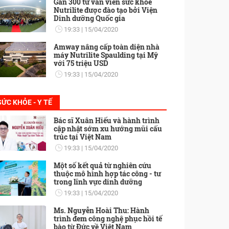
Gần 300 tư vấn viên sức khỏe
Nutrilite được đào tạo bởi Viện
Dinh dưỡng Quốc gia
19:33
15/04/2020
Amway nâng cấp toàn diện nhà
máy Nutrilite Spaulding tại Mỹ
với 75 triệu USD
19:33
15/04/2020
SỨC KHỎE - Y TẾ
Bác sĩ Xuân Hiếu và hành trình
cập nhật sớm xu hướng mũi cấu
trúc tại Việt Nam
19:33
15/04/2020
Một số kết quả từ nghiên cứu
thuộc mô hình hợp tác công - tư
trong lĩnh vực dinh dưỡng
19:33
15/04/2020
Ms. Nguyễn Hoài Thu: Hành
trình đem công nghệ phục hồi tế
bào từ Đức về Việt Nam