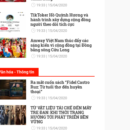
19:33
15/04/2020
TikToker Hồ Quỳnh Hương và
hành trình xây dựng cộng đồng
người theo dõi tích cực
19:33
15/04/2020
Amway Việt Nam thúc đẩy các
sáng kiến vì cộng đồng tại Đồng
bằng sông Cửu Long
19:33
15/04/2020
Văn hóa - Thông tin
Ra mắt cuốn sách “Fidel Castro
Ruz: Từ tuổi thơ đến huyền
thoại”
19:33
15/04/2020
TỪ VẬT LIỆU TÁI CHẾ ĐẾN MÂY
TRE ĐAN: KHI THỜI TRANG
HƯỚNG TỚI PHÁT TRIỂN BỀN
VỮNG
19:33
15/04/2020