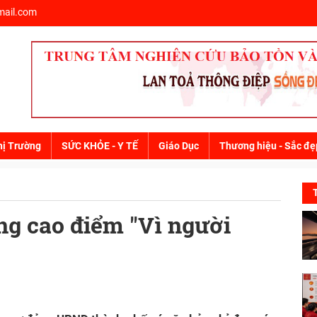
ail.com
hị Trường
SỨC KHỎE - Y TẾ
Giáo Dục
Thương hiệu - Sắc đẹ
ng cao điểm ''Vì người