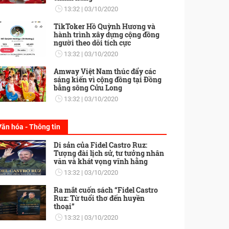
13:32
03/10/2020
TikToker Hồ Quỳnh Hương và
hành trình xây dựng cộng đồng
người theo dõi tích cực
13:32
03/10/2020
Amway Việt Nam thúc đẩy các
sáng kiến vì cộng đồng tại Đồng
bằng sông Cửu Long
13:32
03/10/2020
Văn hóa - Thông tin
Di sản của Fidel Castro Ruz:
Tượng đài lịch sử, tư tưởng nhân
văn và khát vọng vĩnh hằng
13:32
03/10/2020
Ra mắt cuốn sách “Fidel Castro
Ruz: Từ tuổi thơ đến huyền
thoại”
13:32
03/10/2020