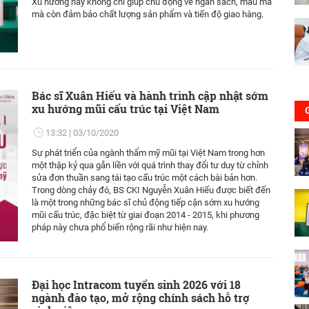
Xu hướng này không chỉ giúp chủ động về ngân sách, mẫu mã
mà còn đảm bảo chất lượng sản phẩm và tiến độ giao hàng.
Bác sĩ Xuân Hiếu và hành trình cập nhật sớm
xu hướng mũi cấu trúc tại Việt Nam
13:32
03/10/2020
Sự phát triển của ngành thẩm mỹ mũi tại Việt Nam trong hơn
một thập kỷ qua gắn liền với quá trình thay đổi tư duy từ chỉnh
sửa đơn thuần sang tái tạo cấu trúc một cách bài bản hơn.
Trong dòng chảy đó, BS CKI Nguyễn Xuân Hiếu được biết đến
là một trong những bác sĩ chủ động tiếp cận sớm xu hướng
mũi cấu trúc, đặc biệt từ giai đoạn 2014 - 2015, khi phương
pháp này chưa phổ biến rộng rãi như hiện nay.
Đại học Intracom tuyển sinh 2026 với 18
ngành đào tạo, mở rộng chính sách hỗ trợ