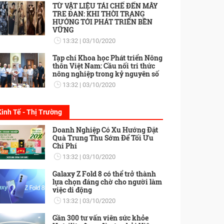
TỪ VẬT LIỆU TÁI CHẾ ĐẾN MÂY
TRE ĐAN: KHI THỜI TRANG
HƯỚNG TỚI PHÁT TRIỂN BỀN
VỮNG
13:32
03/10/2020
Tạp chí Khoa học Phát triển Nông
thôn Việt Nam: Cầu nối tri thức
nông nghiệp trong kỷ nguyên số
13:32
03/10/2020
Kinh Tế - Thị Trường
Doanh Nghiệp Có Xu Hướng Đặt
Quà Trung Thu Sớm Để Tối Ưu
Chi Phí
13:32
03/10/2020
Galaxy Z Fold 8 có thể trở thành
lựa chọn đáng chờ cho người làm
việc di động
13:32
03/10/2020
Gần 300 tư vấn viên sức khỏe