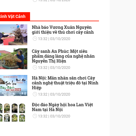
Sinh Vật Cảnh
Nhà báo Vương Xuân Nguyên
giới thiệu về thú chơi cây cảnh
13:32
03/10/2020
Cây sanh An Phúc: Một siêu
phẩm dáng làng của nghệ nhân
Nguyễn Thị Hiện
13:32
03/10/2020
Hà Nội: Mãn nhãn sân chơi Cây
cảnh nghệ thuật triệu đô tại Ninh
Hiệp
13:32
03/10/2020
Độc đáo Ngày hội hoa Lan Việt
Nam tại Hà Nội
13:32
03/10/2020