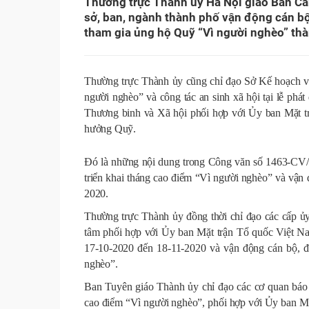
Thường trực Thành ủy Hà Nội giao Ban Cá
sở, ban, ngành thành phố vận động cán bộ
tham gia ủng hộ Quỹ “Vì người nghèo” th
Thường trực Thành ủy cũng chỉ đạo Sở Kế hoạch v
người nghèo” và công tác an sinh xã hội tại lễ phá
Thương binh và Xã hội phối hợp với Ủy ban Mặt t
hưởng Quỹ.
Đó là những nội dung trong Công văn số 1463-CV
triển khai tháng cao điểm “Vì người nghèo” và vận
2020.
Thường trực Thành ủy đồng thời chỉ đạo các cấp ủy 
tâm phối hợp với Ủy ban Mặt trận Tổ quốc Việt Na
17-10-2020 đến 18-11-2020 và vận động cán bộ, đ
nghèo”.
Ban Tuyên giáo Thành ủy chỉ đạo các cơ quan báo c
cao điểm “Vì người nghèo”, phối hợp với Ủy ban Mặ