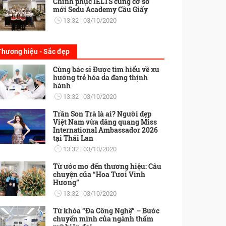
Chinh phục IELTS cùng cơ sở
mới Sedu Academy Cầu Giấy
13:32
03/10/2020
Thương hiệu - Sắc đẹp
Cùng bác sĩ Được tìm hiểu về xu
hướng trẻ hóa da đang thịnh
hành
13:32
03/10/2020
Trần Son Trà là ai? Người đẹp
Việt Nam vừa đăng quang Miss
International Ambassador 2026
tại Thái Lan
13:32
03/10/2020
Từ ước mơ đến thương hiệu: Câu
chuyện của “Hoa Tươi Vinh
Hương”
13:32
03/10/2020
Từ khóa “Đa Công Nghệ” – Bước
chuyển mình của ngành thẩm