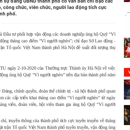
n sự đảng UBND thành phố có văn bản chỉ đạo các
, công chức, viên chức, người lao động tích cực
ành phố.
à Đầu tư phối hợp vận động các doanh nghiệp ủng hộ Quỹ “Vì
t động tháng cao điểm “Vì người nghèo”; chỉ đạo Sở Lao động -
rận Tổ quốc Việt Nam thành phố Hà Nội đề xuất đối tượng thụ
/TU ngày 2-10-2020 của Thường trực Thành ủy Hà Nội về việc
 động ủng hộ Quỹ “Vì người nghèo” trên địa bàn thành phố năm
Đảng, chính quyền, đoàn thể chính trị - xã hội thành phố quan
m các cấp triển khai tháng cao điểm “Vì người nghèo” từ ngày
ảng viên, đoàn viên, hội viên tham gia ủng hộ Quỹ “Vì người
hí, truyền thông của thành phố tích cực tuyên truyền về tháng
t trận Tổ quốc Việt Nam thành phố tuyên truyền, vận động ủng