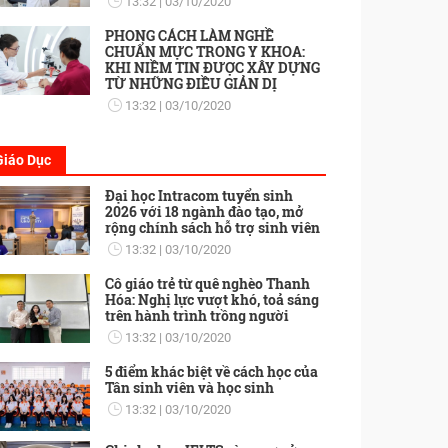
13:32
03/10/2020
PHONG CÁCH LÀM NGHỀ
CHUẨN MỰC TRONG Y KHOA:
KHI NIỀM TIN ĐƯỢC XÂY DỰNG
TỪ NHỮNG ĐIỀU GIẢN DỊ
13:32
03/10/2020
Giáo Dục
Đại học Intracom tuyển sinh
2026 với 18 ngành đào tạo, mở
rộng chính sách hỗ trợ sinh viên
13:32
03/10/2020
Cô giáo trẻ từ quê nghèo Thanh
Hóa: Nghị lực vượt khó, toả sáng
trên hành trình trồng người
13:32
03/10/2020
5 điểm khác biệt về cách học của
Tân sinh viên và học sinh
13:32
03/10/2020