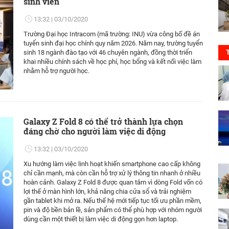
sinh viên
13:32
03/10/2020
Trường Đại học Intracom (mã trường: INU) vừa công bố đề án
tuyển sinh đại học chính quy năm 2026. Năm nay, trường tuyển
sinh 18 ngành đào tạo với 46 chuyên ngành, đồng thời triển
khai nhiều chính sách về học phí, học bổng và kết nối việc làm
nhằm hỗ trợ người học.
Galaxy Z Fold 8 có thể trở thành lựa chọn
đáng chờ cho người làm việc di động
13:32
03/10/2020
Xu hướng làm việc linh hoạt khiến smartphone cao cấp không
chỉ cần mạnh, mà còn cần hỗ trợ xử lý thông tin nhanh ở nhiều
hoàn cảnh. Galaxy Z Fold 8 được quan tâm vì dòng Fold vốn có
lợi thế ở màn hình lớn, khả năng chia cửa sổ và trải nghiệm
gần tablet khi mở ra. Nếu thế hệ mới tiếp tục tối ưu phần mềm,
pin và độ bền bản lề, sản phẩm có thể phù hợp với nhóm người
dùng cần một thiết bị làm việc di động gọn hơn laptop.