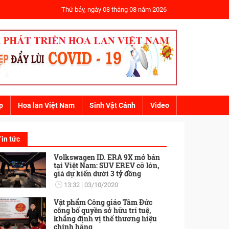
Thứ bảy, ngày 08 tháng 08 năm 2026
p
Hoa lan Việt Nam
Sinh Vật Cảnh
Video
Tin tức
Volkswagen ID. ERA 9X mở bán
tại Việt Nam: SUV EREV cỡ lớn,
giá dự kiến dưới 3 tỷ đồng
13:32
03/10/2020
Vật phẩm Công giáo Tâm Đức
công bố quyền sở hữu trí tuệ,
khẳng định vị thế thương hiệu
chính hãng