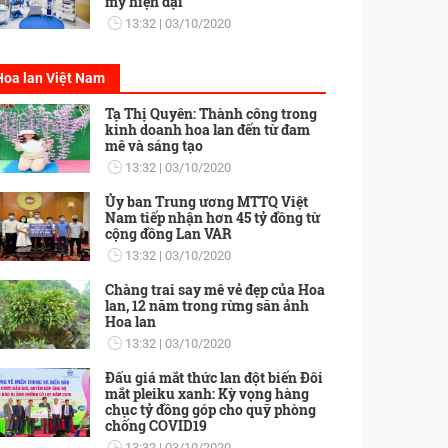
mỹ hiện đại
13:32
03/10/2020
Hoa lan Việt Nam
Tạ Thị Quyên: Thành công trong
kinh doanh hoa lan đến từ đam
mê và sáng tạo
13:32
03/10/2020
Ủy ban Trung ương MTTQ Việt
Nam tiếp nhận hơn 45 tỷ đồng từ
cộng đồng Lan VAR
13:32
03/10/2020
Chàng trai say mê vẻ đẹp của Hoa
lan, 12 năm trong rừng săn ảnh
Hoa lan
13:32
03/10/2020
Đấu giá mắt thức lan đột biến Đôi
mắt pleiku xanh: Kỳ vọng hàng
chục tỷ đồng góp cho quỹ phòng
chống COVID19
13:32
03/10/2020