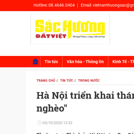
Hotline:
08.4646.0404
Email:
vietnamhuongsac@gm
Tin tức
Văn hóa - Thông tin
Kinh Tế - T
TRANG CHỦ
TIN TỨC
TRONG NƯỚC
Hà Nội triển khai thá
nghèo''
03/10/2020 13:32