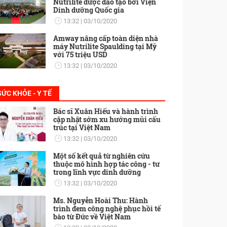
Nutrilite được đào tạo bởi Viện
Dinh dưỡng Quốc gia
13:32
03/10/2020
Amway nâng cấp toàn diện nhà
máy Nutrilite Spaulding tại Mỹ
với 75 triệu USD
13:32
03/10/2020
SỨC KHỎE - Y TẾ
Bác sĩ Xuân Hiếu và hành trình
cập nhật sớm xu hướng mũi cấu
trúc tại Việt Nam
13:32
03/10/2020
Một số kết quả từ nghiên cứu
thuộc mô hình hợp tác công - tư
trong lĩnh vực dinh dưỡng
13:32
03/10/2020
Ms. Nguyễn Hoài Thu: Hành
trình đem công nghệ phục hồi tế
bào từ Đức về Việt Nam